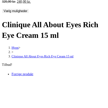
Den
Den
320,00
kr.
240,00
kr.
oprindelige
aktuelle
Vælg muligheder
pris
pris
var:
er:
Clinique All About Eyes Rich
320,00 kr..
240,00 kr..
Eye Cream 15 ml
Hjem
>
>
Clinique All About Eyes Rich Eye Cream 15 ml
Tilbud!
Forrige produkt