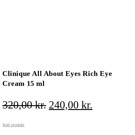
Clinique All About Eyes Rich Eye
Cream 15 ml
Den
Den
320,00
kr.
240,00
kr.
oprindelige
aktuelle
pris
pris
Køb produkt