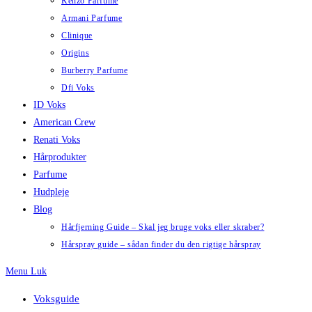
Kenzo Parfume
Armani Parfume
Clinique
Origins
Burberry Parfume
Dfi Voks
ID Voks
American Crew
Renati Voks
Hårprodukter
Parfume
Hudpleje
Blog
Hårfjerning Guide – Skal jeg bruge voks eller skraber?
Hårspray guide – sådan finder du den rigtige hårspray
Menu
Luk
Voksguide