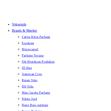
Skip
to
content
Voksguide
Brands & Mærker
Calvin Klein Parfume
Ecooking
Moroccanoil
Parfume Versace
Ole Henriksen Produkter
ID Hair
American Crew
Renati Voks
Dfi Voks
Marc Jacobs Parfume
Nilens Jord
Hugo Boss parfume