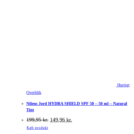
Hurtigt
Overblik
Nilens Jord HYDRA SHIELD SPF 50 – 50 ml – Natural
Tint
Den
Den
199,95
kr.
149,96
kr.
oprindelige
aktuelle
Køb produkt
pris
pris