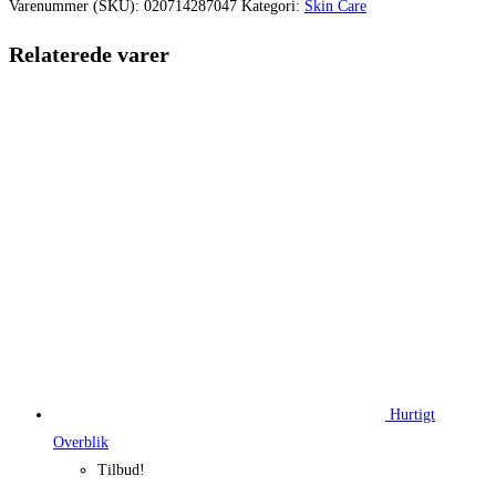
var:
er:
Varenummer (SKU):
020714287047
Kategori:
Skin Care
320,00 kr..
240,00 kr.
Relaterede varer
Hurtigt
Overblik
Tilbud!