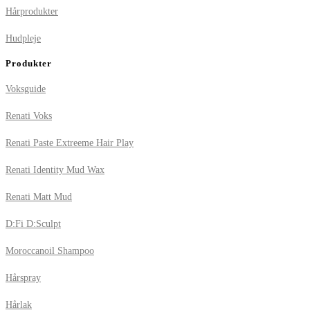
Hårprodukter
Hudpleje
Produkter
Voksguide
Renati Voks
Renati Paste Extreeme Hair Play
Renati Identity Mud Wax
Renati Matt Mud
D:Fi D:Sculpt
Moroccanoil Shampoo
Hårspray
Hårlak