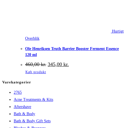
Hurtigt
Overblik
Ole Henriksen Truth Barrier Booster Ferment Essence
120 ml
Den
Den
460,00
kr.
345,00
kr.
oprindelige
aktuelle
Køb produkt
pris
pris
var:
er:
Varekategorier
460,00 kr..
345,00 kr..
2765
Acne Treatments & Kits
Aftershave
Bath & Body
Bath & Body Gift Sets