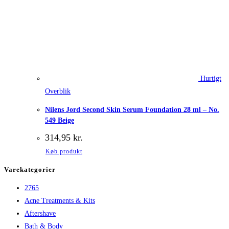
Hurtigt
Overblik
Nilens Jord Second Skin Serum Foundation 28 ml – No.
549 Beige
314,95
kr.
Køb produkt
Varekategorier
2765
Acne Treatments & Kits
Aftershave
Bath & Body