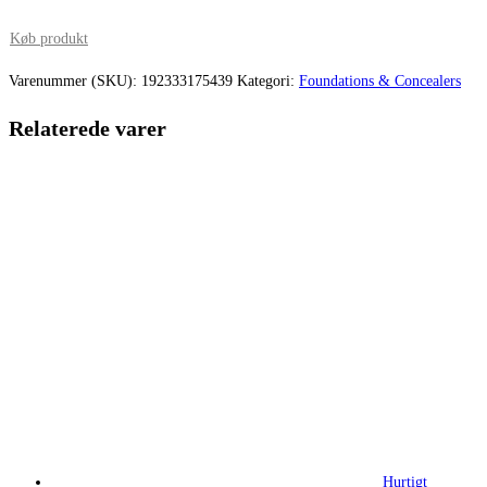
oprindelige
aktuelle
pris
pris
Køb produkt
var:
er:
Varenummer (SKU):
192333175439
Kategori:
Foundations & Concealers
320,00 kr..
254,36 kr.
Relaterede varer
Hurtigt