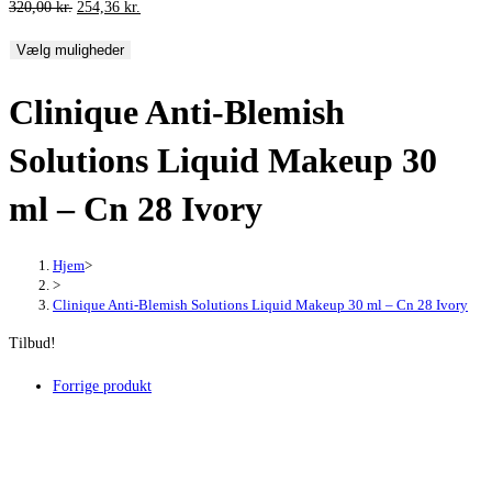
Den
Den
320,00
kr.
254,36
kr.
oprindelige
aktuelle
Vælg muligheder
pris
pris
var:
er:
Clinique Anti-Blemish
320,00 kr..
254,36 kr..
Solutions Liquid Makeup 30
ml – Cn 28 Ivory
Hjem
>
>
Clinique Anti-Blemish Solutions Liquid Makeup 30 ml – Cn 28 Ivory
Tilbud!
Forrige produkt