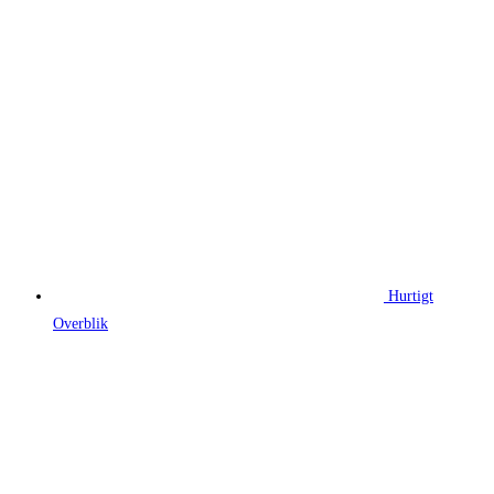
355,00 kr..
266,25 kr..
Hurtigt
Overblik