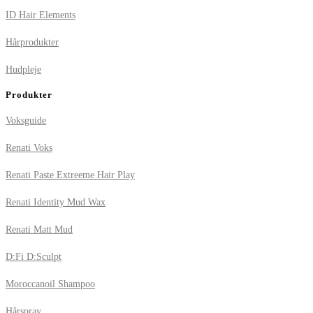
ID Hair Elements
Hårprodukter
Hudpleje
Produkter
Voksguide
Renati Voks
Renati Paste Extreeme Hair Play
Renati Identity Mud Wax
Renati Matt Mud
D:Fi D:Sculpt
Moroccanoil Shampoo
Hårspray