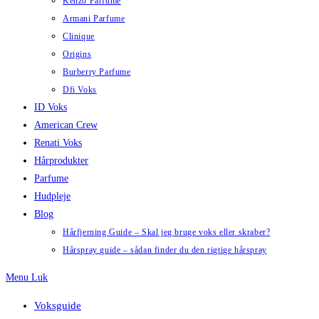
Kenzo Parfume
Armani Parfume
Clinique
Origins
Burberry Parfume
Dfi Voks
ID Voks
American Crew
Renati Voks
Hårprodukter
Parfume
Hudpleje
Blog
Hårfjerning Guide – Skal jeg bruge voks eller skraber?
Hårspray guide – sådan finder du den rigtige hårspray
Menu
Luk
Voksguide