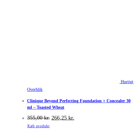
Hurtigt
Overblik
Clinique Beyond Perfecting Foundation + Concealer 30
ml – Toasted Wheat
Den
Den
355,00
kr.
266,25
kr.
oprindelige
aktuelle
Køb produkt
pris
pris
var:
er: