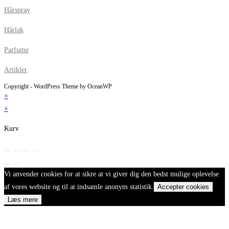
Hårspray
Hårlak
Parfume
Artikler
Copyright - WordPress Theme by OceanWP
×
×
Kurv
Vi anvender cookies for at sikre at vi giver dig den bedst mulige oplevelse
af vores website og til at indsamle anonym statistik.
Accepter cookies
Læs mere