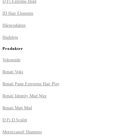
D:Fi Extreme Hold
ID Hair Elements
Hårprodukter
Hudpleje
Produkter
Voksguide
Renati Voks
Renati Paste Extreeme Hair Play
Renati Identity Mud Wax
Renati Matt Mud
D:Fi D:Sculpt
Moroccanoil Shampoo