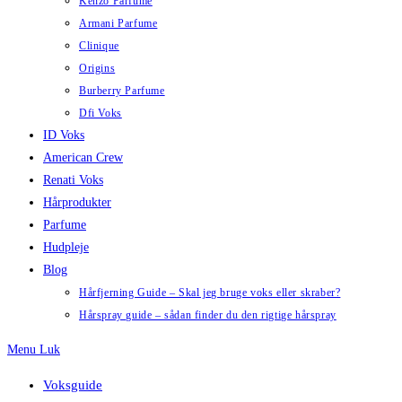
Kenzo Parfume
Armani Parfume
Clinique
Origins
Burberry Parfume
Dfi Voks
ID Voks
American Crew
Renati Voks
Hårprodukter
Parfume
Hudpleje
Blog
Hårfjerning Guide – Skal jeg bruge voks eller skraber?
Hårspray guide – sådan finder du den rigtige hårspray
Menu
Luk
Voksguide