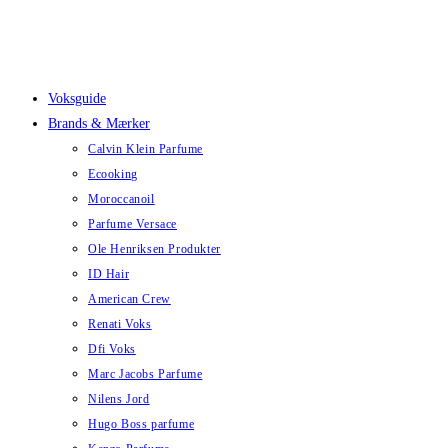
Skip
to
content
Voksguide
Brands & Mærker
Calvin Klein Parfume
Ecooking
Moroccanoil
Parfume Versace
Ole Henriksen Produkter
ID Hair
American Crew
Renati Voks
Dfi Voks
Marc Jacobs Parfume
Nilens Jord
Hugo Boss parfume