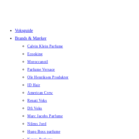
Skip
to
content
Voksguide
Brands & Mærker
Calvin Klein Parfume
Ecooking
Moroccanoil
Parfume Versace
Ole Henriksen Produkter
ID Hair
American Crew
Renati Voks
Dfi Voks
Marc Jacobs Parfume
Nilens Jord
Hugo Boss parfume