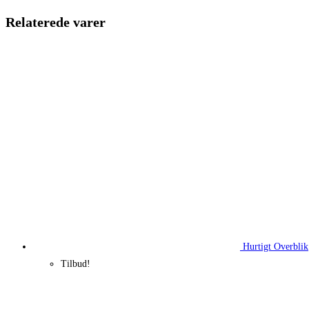
260,00 kr..
195,00 kr.
Relaterede varer
Hurtigt Overblik
Tilbud!