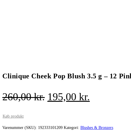
Clinique Cheek Pop Blush 3.5 g – 12 Pi
Den
Den
260,00
kr.
195,00
kr.
oprindelige
aktuelle
pris
pris
Køb produkt
var:
er:
Varenummer (SKU):
192333101209
Kategori:
Blushes & Bronzers