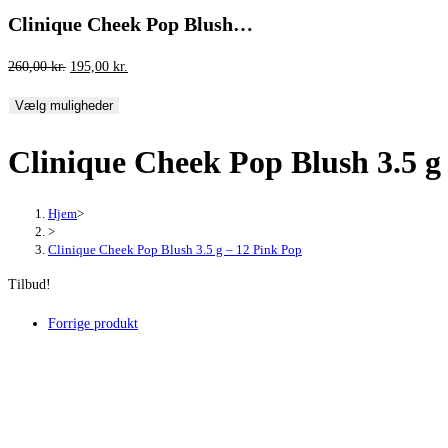
Clinique Cheek Pop Blush…
Den
Den
260,00
kr.
195,00
kr.
oprindelige
aktuelle
Vælg muligheder
pris
pris
var:
er:
Clinique Cheek Pop Blush 3.5 g
260,00 kr..
195,00 kr..
Hjem
>
>
Clinique Cheek Pop Blush 3.5 g – 12 Pink Pop
Tilbud!
Forrige produkt