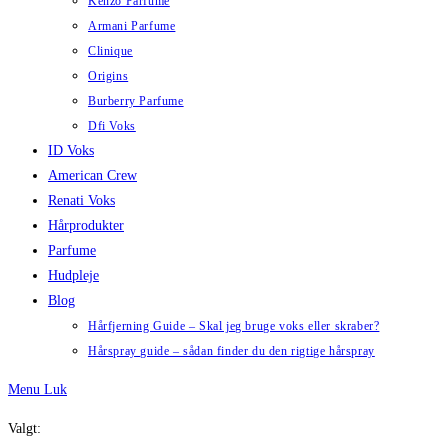
Kenzo Parfume
Armani Parfume
Clinique
Origins
Burberry Parfume
Dfi Voks
ID Voks
American Crew
Renati Voks
Hårprodukter
Parfume
Hudpleje
Blog
Hårfjerning Guide – Skal jeg bruge voks eller skraber?
Hårspray guide – sådan finder du den rigtige hårspray
Menu
Luk
Valgt: