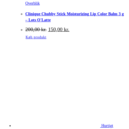
Overblik
Clinique Chubby Stick Moisturizing Lip Color Balm 3 g
– Lots O'Latte
Den
Den
200,00
kr.
150,00
kr.
oprindelige
aktuelle
Køb produkt
pris
pris
var:
er:
200,00 kr..
150,00 kr..
Hurtigt