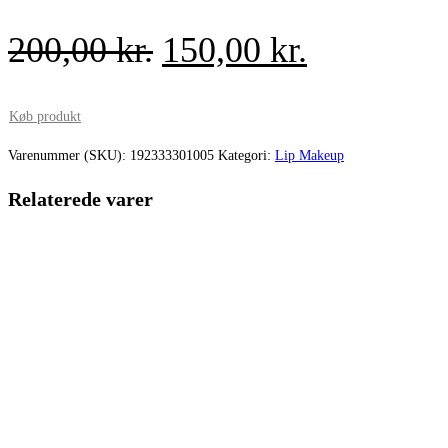
Den
Den
200,00
kr.
150,00
kr.
oprindelige
aktuelle
pris
pris
Køb produkt
var:
er:
Varenummer (SKU):
192333301005
Kategori:
Lip Makeup
200,00 kr..
150,00 kr.
Relaterede varer