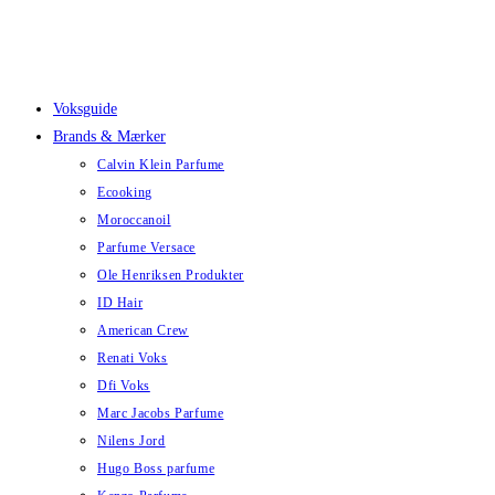
Skip
to
content
Voksguide
Brands & Mærker
Calvin Klein Parfume
Ecooking
Moroccanoil
Parfume Versace
Ole Henriksen Produkter
ID Hair
American Crew
Renati Voks
Dfi Voks
Marc Jacobs Parfume
Nilens Jord
Hugo Boss parfume