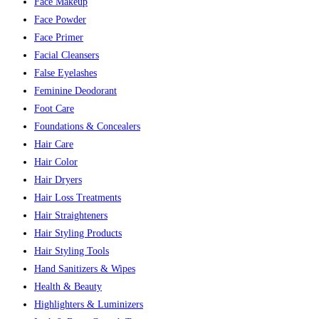
Face Makeup
Face Powder
Face Primer
Facial Cleansers
False Eyelashes
Feminine Deodorant
Foot Care
Foundations & Concealers
Hair Care
Hair Color
Hair Dryers
Hair Loss Treatments
Hair Straighteners
Hair Styling Products
Hair Styling Tools
Hand Sanitizers & Wipes
Health & Beauty
Highlighters & Luminizers