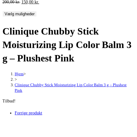
Den
Den
200,00
kr.
150,00
kr.
oprindelige
aktuelle
Vælg muligheder
pris
pris
var:
er:
Clinique Chubby Stick
200,00 kr..
150,00 kr..
Moisturizing Lip Color Balm 3
g – Plushest Pink
Hjem
>
>
Clinique Chubby Stick Moisturizing Lip Color Balm 3 g – Plushest
Pink
Tilbud!
Forrige produkt