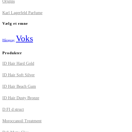
Origins
Karl Lagerfeld Parfume
Vælg et emne
Voks
Hårspray
Produkter
ID Hair Hard Gold
ID Hair Soft Silver
ID Hair Beach Gum
ID Hair Dusty Bronze
D:FI d:struct
Moroccanoil Treatment