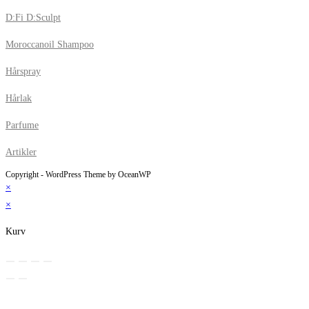
D:Fi D:Sculpt
Moroccanoil Shampoo
Hårspray
Hårlak
Parfume
Artikler
Copyright - WordPress Theme by OceanWP
×
×
Kurv