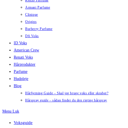
Kenzo Parfume
Armani Parfume
Clinique
Origins
Burberry Parfume
Dfi Voks
ID Voks
American Crew
Renati Voks
Hårprodukter
Parfume
Hudpleje
Blog
Hårfjerning Guide – Skal jeg bruge voks eller skraber?
Hårspray guide – sådan finder du den rigtige hårspray
Menu
Luk
Voksguide