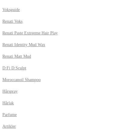
Voksguide
Renati Voks
Renati Paste Extreeme Hair Play
Renati Identity Mud Wax
Renati Matt Mud
D:Fi D:Sculpt
Moroccanoil Shampoo
Hårspray
Hårlak
Parfume
Artikler