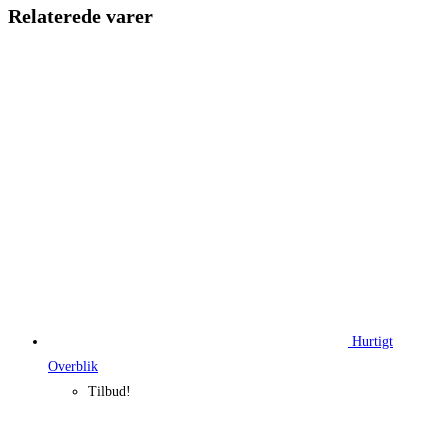
215,00 kr..
161,25 kr.
Relaterede varer
Hurtigt
Overblik
Tilbud!