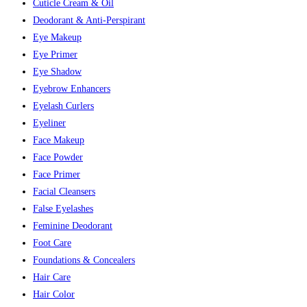
Cuticle Cream & Oil
Deodorant & Anti-Perspirant
Eye Makeup
Eye Primer
Eye Shadow
Eyebrow Enhancers
Eyelash Curlers
Eyeliner
Face Makeup
Face Powder
Face Primer
Facial Cleansers
False Eyelashes
Feminine Deodorant
Foot Care
Foundations & Concealers
Hair Care
Hair Color