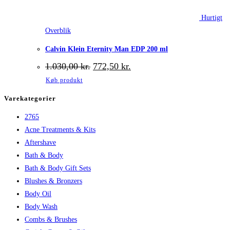
Hurtigt
Overblik
Calvin Klein Eternity Man EDP 200 ml
Den
Den
1.030,00
kr.
772,50
kr.
oprindelige
aktuelle
Køb produkt
pris
pris
var:
er:
Varekategorier
1.030,00 kr..
772,50 kr..
2765
Acne Treatments & Kits
Aftershave
Bath & Body
Bath & Body Gift Sets
Blushes & Bronzers
Body Oil
Body Wash
Combs & Brushes