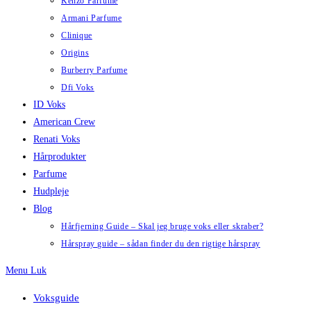
Kenzo Parfume
Armani Parfume
Clinique
Origins
Burberry Parfume
Dfi Voks
ID Voks
American Crew
Renati Voks
Hårprodukter
Parfume
Hudpleje
Blog
Hårfjerning Guide – Skal jeg bruge voks eller skraber?
Hårspray guide – sådan finder du den rigtige hårspray
Menu
Luk
Voksguide