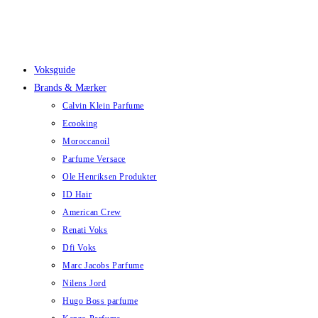
Skip
to
content
Voksguide
Brands & Mærker
Calvin Klein Parfume
Ecooking
Moroccanoil
Parfume Versace
Ole Henriksen Produkter
ID Hair
American Crew
Renati Voks
Dfi Voks
Marc Jacobs Parfume
Nilens Jord
Hugo Boss parfume