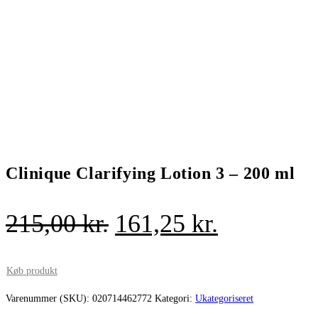
Clinique Clarifying Lotion 3 – 200 ml
Den
Den
215,00
kr.
161,25
kr.
oprindelige
aktuelle
pris
pris
Køb produkt
var:
er:
Varenummer (SKU):
020714462772
Kategori:
Ukategoriseret