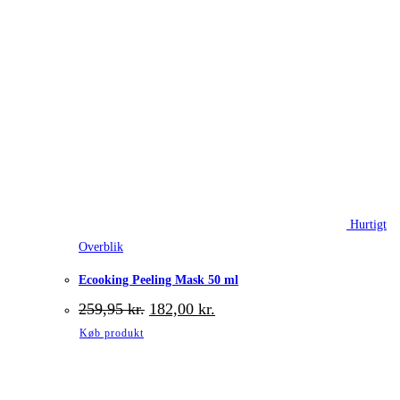
Hurtigt
Overblik
Ecooking Peeling Mask 50 ml
Den
Den
259,95
kr.
182,00
kr.
oprindelige
aktuelle
Køb produkt
pris
pris
var:
er:
259,95 kr..
182,00 kr..