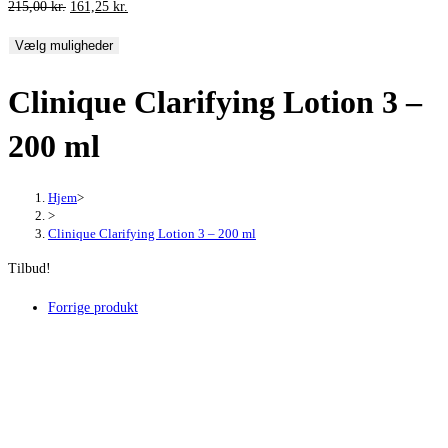
Den
Den
215,00
kr.
161,25
kr.
oprindelige
aktuelle
Vælg muligheder
pris
pris
var:
er:
Clinique Clarifying Lotion 3 –
215,00 kr..
161,25 kr..
200 ml
Hjem
>
>
Clinique Clarifying Lotion 3 – 200 ml
Tilbud!
Forrige produkt