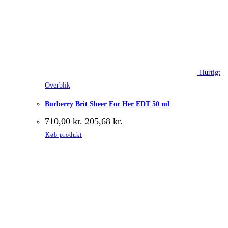
Hurtigt
Overblik
Burberry Brit Sheer For Her EDT 50 ml
Den
Den
710,00
kr.
205,68
kr.
oprindelige
aktuelle
Køb produkt
pris
pris
var:
er:
710,00 kr..
205,68 kr..