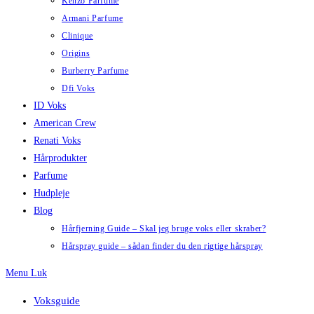
Kenzo Parfume
Armani Parfume
Clinique
Origins
Burberry Parfume
Dfi Voks
ID Voks
American Crew
Renati Voks
Hårprodukter
Parfume
Hudpleje
Blog
Hårfjerning Guide – Skal jeg bruge voks eller skraber?
Hårspray guide – sådan finder du den rigtige hårspray
Menu
Luk
Voksguide