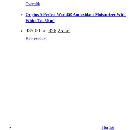
Overblik
Origins A Perfect Worldâ¢ Antioxidant Moisturizer With
White Tea 50 ml
Den
Den
435,00
kr.
326,25
kr.
oprindelige
aktuelle
Køb produkt
pris
pris
var:
er:
435,00 kr..
326,25 kr..
Hurtigt