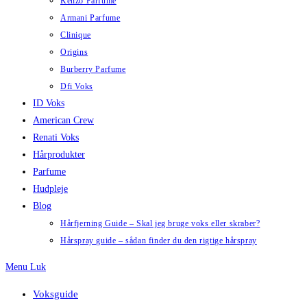
Kenzo Parfume
Armani Parfume
Clinique
Origins
Burberry Parfume
Dfi Voks
ID Voks
American Crew
Renati Voks
Hårprodukter
Parfume
Hudpleje
Blog
Hårfjerning Guide – Skal jeg bruge voks eller skraber?
Hårspray guide – sådan finder du den rigtige hårspray
Menu
Luk
Voksguide