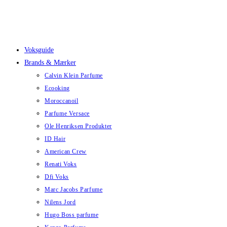
Skip
to
content
Voksguide
Brands & Mærker
Calvin Klein Parfume
Ecooking
Moroccanoil
Parfume Versace
Ole Henriksen Produkter
ID Hair
American Crew
Renati Voks
Dfi Voks
Marc Jacobs Parfume
Nilens Jord
Hugo Boss parfume