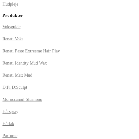
Hudpleje
Produkter
Voksguide
Renati Voks
Renati Paste Extreeme Hair Play
Renati Identity Mud Wax
Renati Matt Mud
D:Fi D:Sculpt
Moroccanoil Shampoo
Hårspray
Hårlak
Parfume