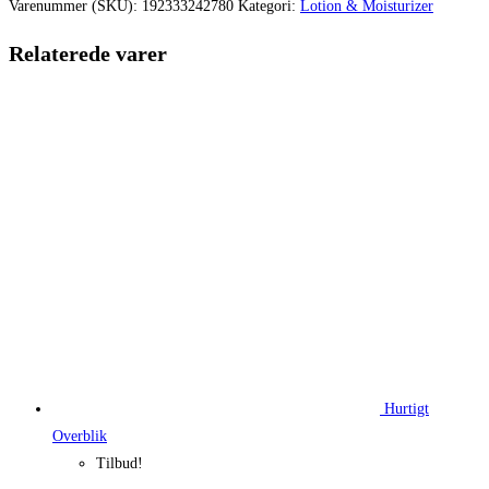
var:
er:
Varenummer (SKU):
192333242780
Kategori:
Lotion & Moisturizer
210,00 kr..
157,50 kr.
Relaterede varer
Hurtigt
Overblik
Tilbud!