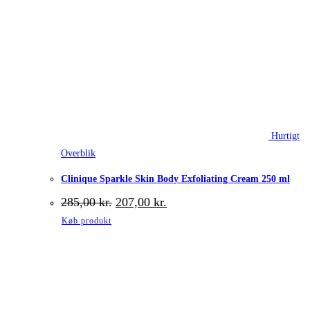
Hurtigt
Overblik
Clinique Sparkle Skin Body Exfoliating Cream 250 ml
Den
Den
285,00
kr.
207,00
kr.
oprindelige
aktuelle
Køb produkt
pris
pris
var:
er:
285,00 kr..
207,00 kr..