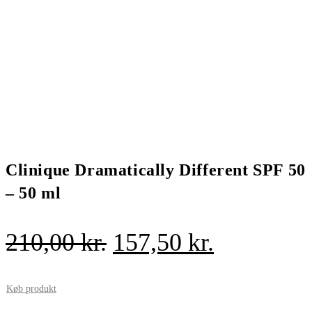
Clinique Dramatically Different SPF 50
– 50 ml
Den
Den
210,00
kr.
157,50
kr.
oprindelige
aktuelle
pris
pris
Køb produkt