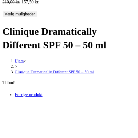
Den
Den
210,00
kr.
157,50
kr.
oprindelige
aktuelle
Vælg muligheder
pris
pris
var:
er:
Clinique Dramatically
210,00 kr..
157,50 kr..
Different SPF 50 – 50 ml
Hjem
>
>
Clinique Dramatically Different SPF 50 – 50 ml
Tilbud!
Forrige produkt