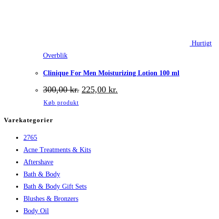
Hurtigt
Overblik
Clinique For Men Moisturizing Lotion 100 ml
Den
Den
300,00
kr.
225,00
kr.
oprindelige
aktuelle
Køb produkt
pris
pris
var:
er:
Varekategorier
300,00 kr..
225,00 kr..
2765
Acne Treatments & Kits
Aftershave
Bath & Body
Bath & Body Gift Sets
Blushes & Bronzers
Body Oil