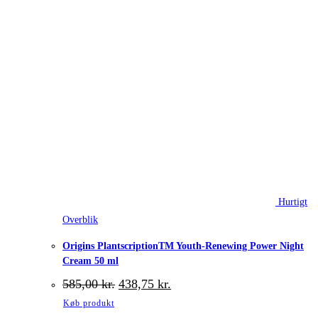
Hurtigt
Overblik
Origins PlantscriptionTM Youth-Renewing Power Night
Cream 50 ml
Den
Den
585,00
kr.
438,75
kr.
oprindelige
aktuelle
Køb produkt
pris
pris