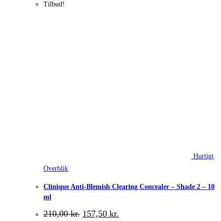
Tilbud!
Hurtigt
Overblik
Clinique Anti-Blemish Clearing Concealer – Shade 2 – 10
ml
Den
Den
210,00
kr.
157,50
kr.
oprindelige
aktuelle