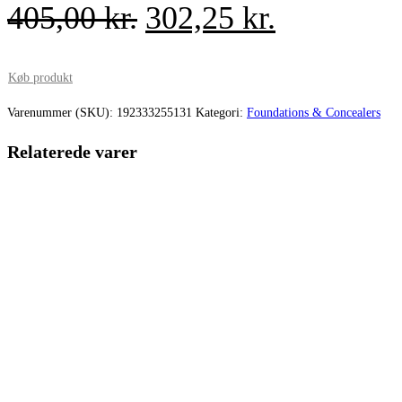
Den
Den
405,00
kr.
302,25
kr.
oprindelige
aktuelle
pris
pris
Køb produkt
var:
er:
Varenummer (SKU):
192333255131
Kategori:
Foundations & Concealers
405,00 kr..
302,25 kr.
Relaterede varer