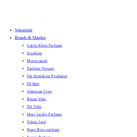
Skip
to
content
Voksguide
Brands & Mærker
Calvin Klein Parfume
Ecooking
Moroccanoil
Parfume Versace
Ole Henriksen Produkter
ID Hair
American Crew
Renati Voks
Dfi Voks
Marc Jacobs Parfume
Nilens Jord
Hugo Boss parfume