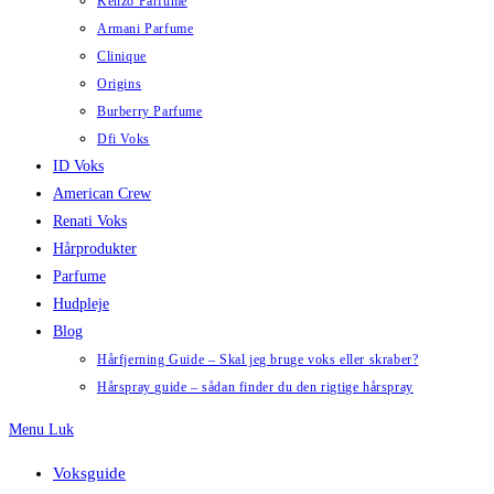
Kenzo Parfume
Armani Parfume
Clinique
Origins
Burberry Parfume
Dfi Voks
ID Voks
American Crew
Renati Voks
Hårprodukter
Parfume
Hudpleje
Blog
Hårfjerning Guide – Skal jeg bruge voks eller skraber?
Hårspray guide – sådan finder du den rigtige hårspray
Menu
Luk
Voksguide