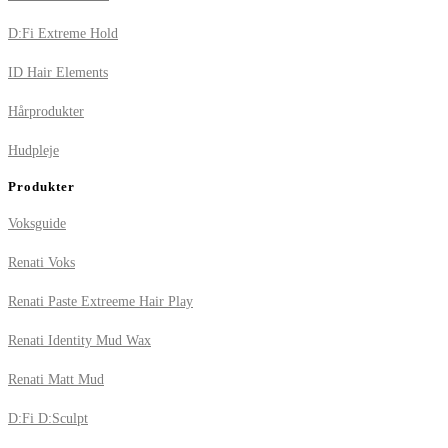
D:Fi Extreme Hold
ID Hair Elements
Hårprodukter
Hudpleje
Produkter
Voksguide
Renati Voks
Renati Paste Extreeme Hair Play
Renati Identity Mud Wax
Renati Matt Mud
D:Fi D:Sculpt