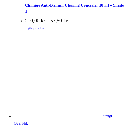
Clinique Anti-Blemish Clearing Concealer 10 ml – Shade
1
Den
Den
210,00
kr.
157,50
kr.
oprindelige
aktuelle
Køb produkt
pris
pris
var:
er:
210,00 kr..
157,50 kr..
Hurtigt
Overblik