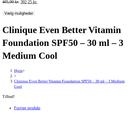
Den
Den
405,00
kr.
302,25
kr.
oprindelige
aktuelle
Vælg muligheder
pris
pris
var:
er:
Clinique Even Better Vitamin
405,00 kr..
302,25 kr..
Foundation SPF50 – 30 ml – 3
Medium Cool
Hjem
>
>
Clinique Even Better Vitamin Foundation SPF50 – 30 ml – 3 Medium
Cool
Tilbud!
Forrige produkt