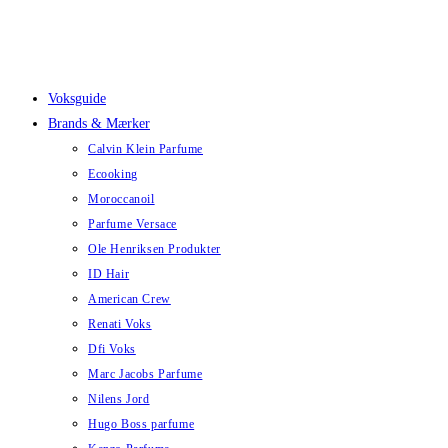
Skip
to
content
Voksguide
Brands & Mærker
Calvin Klein Parfume
Ecooking
Moroccanoil
Parfume Versace
Ole Henriksen Produkter
ID Hair
American Crew
Renati Voks
Dfi Voks
Marc Jacobs Parfume
Nilens Jord
Hugo Boss parfume