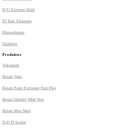
D:Fi Extreme Hold
ID Hair Elements
Hårprodukter
Hudpleje
Produkter
Voksguide
Renati Voks
Renati Paste Extreeme Hair Play
Renati Identity Mud Wax
Renati Matt Mud
D:Fi D:Sculpt