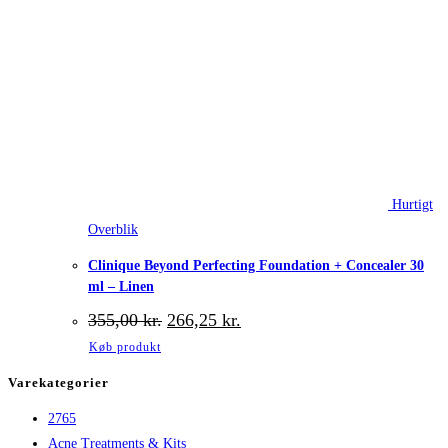
Hurtigt
Overblik
Clinique Beyond Perfecting Foundation + Concealer 30
ml – Linen
Den
Den
355,00
kr.
266,25
kr.
oprindelige
aktuelle
Køb produkt
pris
pris
var:
er:
Varekategorier
355,00 kr..
266,25 kr..
2765
Acne Treatments & Kits