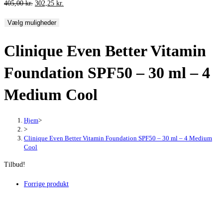
Den
Den
405,00
kr.
302,25
kr.
oprindelige
aktuelle
Vælg muligheder
pris
pris
var:
er:
Clinique Even Better Vitamin
405,00 kr..
302,25 kr..
Foundation SPF50 – 30 ml – 4
Medium Cool
Hjem
>
>
Clinique Even Better Vitamin Foundation SPF50 – 30 ml – 4 Medium
Cool
Tilbud!
Forrige produkt