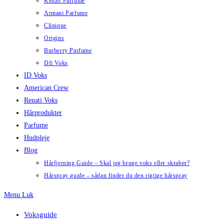
Kenzo Parfume
Armani Parfume
Clinique
Origins
Burberry Parfume
Dfi Voks
ID Voks
American Crew
Renati Voks
Hårprodukter
Parfume
Hudpleje
Blog
Hårfjerning Guide – Skal jeg bruge voks eller skraber?
Hårspray guide – sådan finder du den rigtige hårspray
Menu
Luk
Voksguide