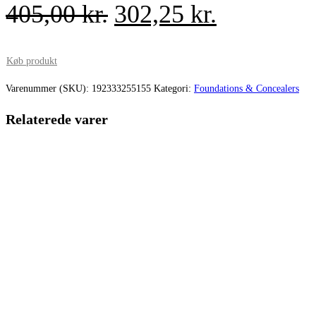
Den
Den
405,00
kr.
302,25
kr.
oprindelige
aktuelle
pris
pris
Køb produkt
var:
er:
Varenummer (SKU):
192333255155
Kategori:
Foundations & Concealers
405,00 kr..
302,25 kr.
Relaterede varer