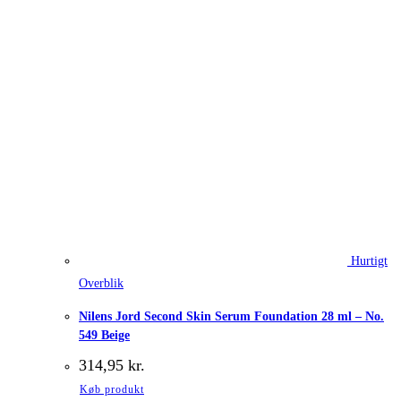
Hurtigt
Overblik
Nilens Jord Second Skin Serum Foundation 28 ml – No.
549 Beige
314,95
kr.
Køb produkt