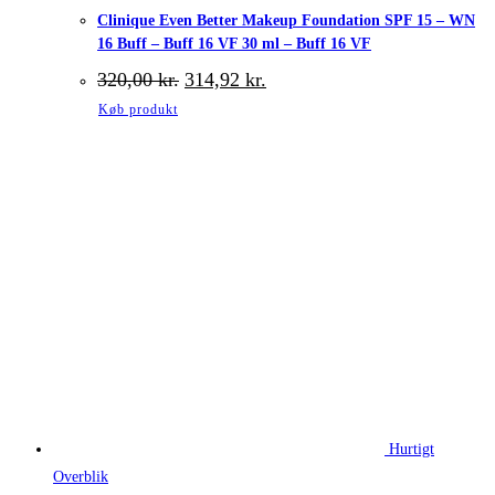
Clinique Even Better Makeup Foundation SPF 15 – WN
16 Buff – Buff 16 VF 30 ml – Buff 16 VF
Den
Den
320,00
kr.
314,92
kr.
oprindelige
aktuelle
Køb produkt
pris
pris
var:
er:
320,00 kr..
314,92 kr..
Hurtigt
Overblik