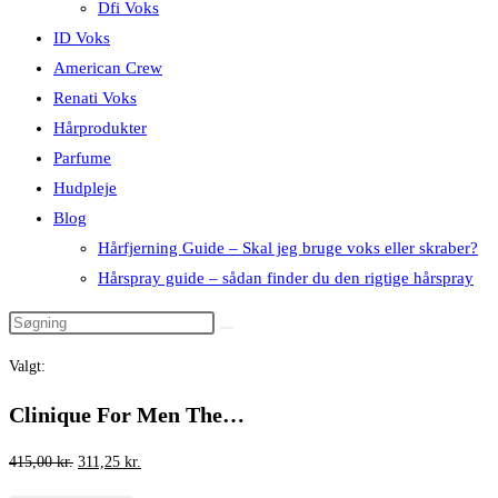
Dfi Voks
ID Voks
American Crew
Renati Voks
Hårprodukter
Parfume
Hudpleje
Blog
Hårfjerning Guide – Skal jeg bruge voks eller skraber?
Hårspray guide – sådan finder du den rigtige hårspray
Valgt:
Clinique For Men The…
Den
Den
415,00
kr.
311,25
kr.
oprindelige
aktuelle