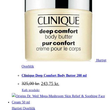
Hurtigt
Overblik
Clinique Deep Comfort Body Butter 200 ml
Den
Den
325,00
kr.
243,75
kr.
oprindelige
aktuelle
Køb produkt
pris
pris
var:
er:
325,00 kr..
243,75 kr..
Hurtigt Overblik