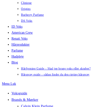
Clinique
Origins
Burberry Parfume
Dfi Voks
ID Voks
American Crew
Renati Voks
Hårprodukter
Parfume
Hudpleje
Blog
Hårfjerning Guide – Skal jeg bruge voks eller skraber?
Hårspray guide – sådan finder du den rigtige hårspray
Menu
Luk
Voksguide
Brands & Mærker
Calvin Klein Parfume