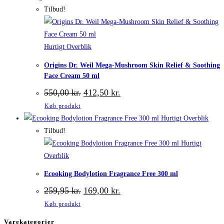
Tilbud!
Hurtigt Overblik
Origins Dr. Weil Mega-Mushroom Skin Relief & Soothing
Face Cream 50 ml
Den
Den
550,00
kr.
412,50
kr.
oprindelige
aktuelle
Køb produkt
pris
pris
var:
er:
Hurtigt Overblik
550,00 kr..
412,50 kr..
Tilbud!
Hurtigt
Overblik
Ecooking Bodylotion Fragrance Free 300 ml
Den
Den
259,95
kr.
169,00
kr.
oprindelige
aktuelle
Køb produkt
pris
pris
var:
er:
Varekategorier