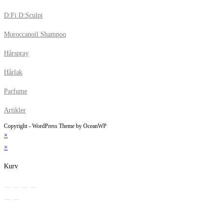
D:Fi D:Sculpt
Moroccanoil Shampoo
Hårspray
Hårlak
Parfume
Artikler
Copyright - WordPress Theme by OceanWP
×
×
Kurv