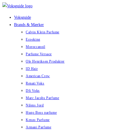
Skip
to
Voksguide
content
Brands & Mærker
Calvin Klein Parfume
Ecooking
Moroccanoil
Parfume Versace
Ole Henriksen Produkter
ID Hair
American Crew
Renati Voks
Dfi Voks
Marc Jacobs Parfume
Nilens Jord
Hugo Boss parfume
Kenzo Parfume
Armani Parfume