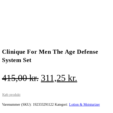
Clinique For Men The Age Defense
System Set
Den
Den
415,00
kr.
311,25
kr.
oprindelige
aktuelle
pris
pris
Køb produkt
var:
er:
Varenummer (SKU):
192333291122
Kategori:
Lotion & Moisturizer