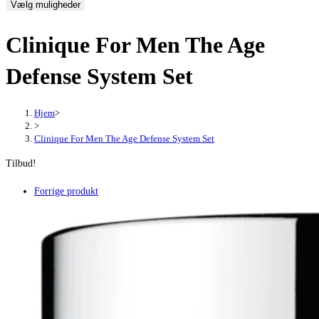
Vælg muligheder
pris
pris
var:
er:
Clinique For Men The Age
415,00 kr..
311,25 kr..
Defense System Set
Hjem
>
>
Clinique For Men The Age Defense System Set
Tilbud!
Forrige produkt