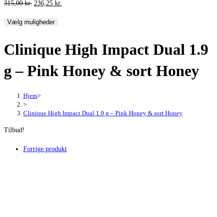
Den
Den
315,00
kr.
236,25
kr.
oprindelige
aktuelle
Vælg muligheder
pris
pris
var:
er:
Clinique High Impact Dual 1.9
315,00 kr..
236,25 kr..
g – Pink Honey & sort Honey
Hjem
>
>
Clinique High Impact Dual 1.9 g – Pink Honey & sort Honey
Tilbud!
Forrige produkt