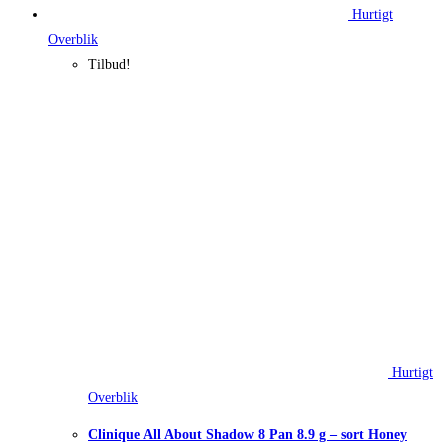
Hurtigt
Overblik
Tilbud!
Hurtigt
Overblik
Clinique All About Shadow 8 Pan 8.9 g – sort Honey