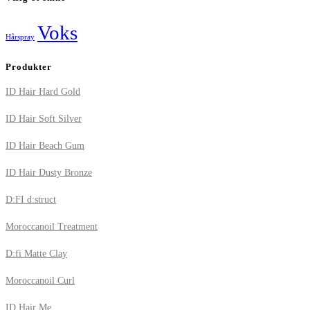
Voks
Hårspray
Produkter
ID Hair Hard Gold
ID Hair Soft Silver
ID Hair Beach Gum
ID Hair Dusty Bronze
D:FI d:struct
Moroccanoil Treatment
D:fi Matte Clay
Moroccanoil Curl
ID Hair Me