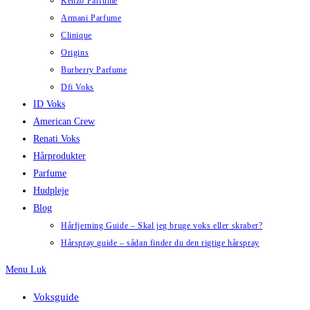
Kenzo Parfume
Armani Parfume
Clinique
Origins
Burberry Parfume
Dfi Voks
ID Voks
American Crew
Renati Voks
Hårprodukter
Parfume
Hudpleje
Blog
Hårfjerning Guide – Skal jeg bruge voks eller skraber?
Hårspray guide – sådan finder du den rigtige hårspray
Menu
Luk
Voksguide