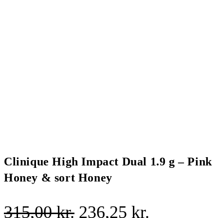
Clinique High Impact Dual 1.9 g – Pink
Honey & sort Honey
Den
Den
315,00
kr.
236,25
kr.