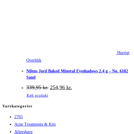
Hurtigt
Overblik
Nilens Jord Baked Mineral Eyeshadows 2.4 g – No. 6102
Sand
Den
Den
339,95
kr.
254,96
kr.
oprindelige
aktuelle
Køb produkt
pris
pris
var:
er:
Varekategorier
339,95 kr..
254,96 kr..
2765
Acne Treatments & Kits
Aftershave