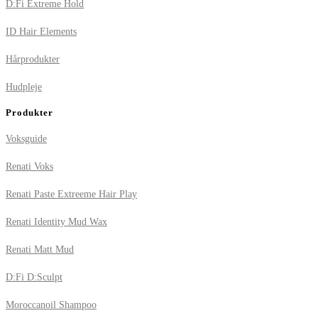
D:Fi Extreme Hold
ID Hair Elements
Hårprodukter
Hudpleje
Produkter
Voksguide
Renati Voks
Renati Paste Extreeme Hair Play
Renati Identity Mud Wax
Renati Matt Mud
D:Fi D:Sculpt
Moroccanoil Shampoo