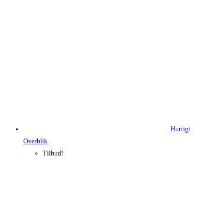
339,95 kr..
254,96 kr..
Hurtigt
Overblik
Tilbud!