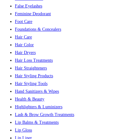
False Eyelashes
Feminine Deodorant
Foot Care
Foundations & Concealers
Hair Care
Hair Color
Hair Dryers
Hair Loss Treatments
Hair Straighteners
Hair Styling Products
Hair Styling Tools
Hand Sanitizers & Wipes
Health & Beauty
Highlighters & Luminizers
Lash & Brow Growth Treatments
Lip Balms & Treatments
Lip Gloss
Lip Liner