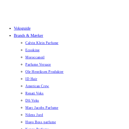
Skip
to
content
Voksguide
Brands & Mærker
Calvin Klein Parfume
Ecooking
Moroccanoil
Parfume Versace
Ole Henriksen Produkter
ID Hair
American Crew
Renati Voks
Dfi Voks
Marc Jacobs Parfume
Nilens Jord
Hugo Boss parfume