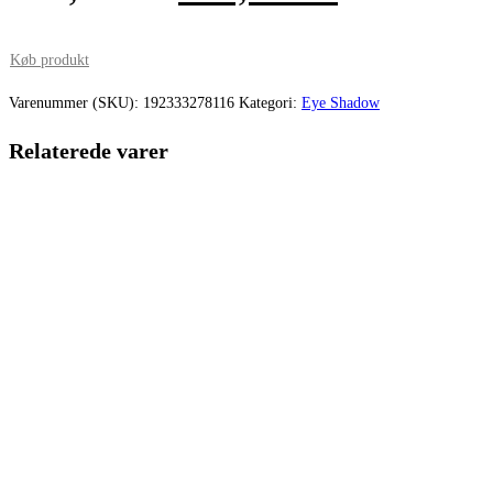
oprindelige
aktuelle
pris
pris
Køb produkt
var:
er:
Varenummer (SKU):
192333278116
Kategori:
Eye Shadow
315,00 kr..
236,25 kr.
Relaterede varer