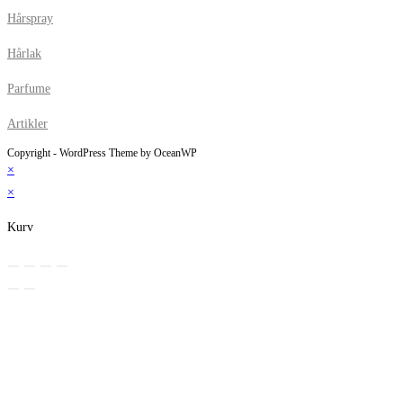
Hårspray
Hårlak
Parfume
Artikler
Copyright - WordPress Theme by OceanWP
×
×
Kurv