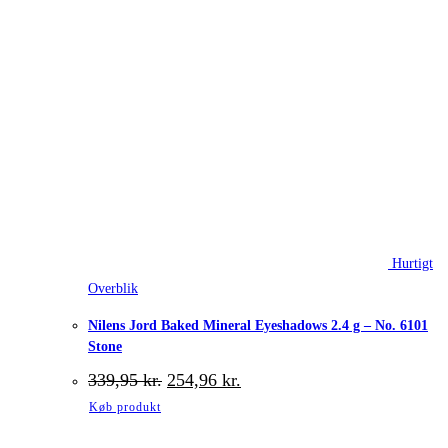
Hurtigt
Overblik
Nilens Jord Baked Mineral Eyeshadows 2.4 g – No. 6101
Stone
Den
Den
339,95
kr.
254,96
kr.
oprindelige
aktuelle
Køb produkt
pris
pris
var:
er: