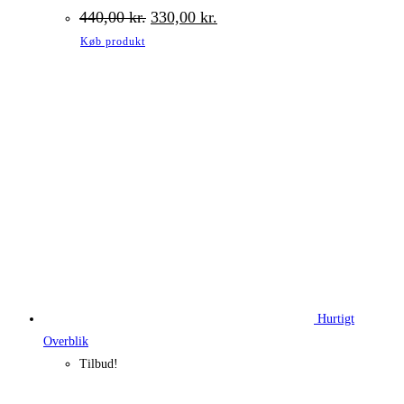
Den
Den
440,00
kr.
330,00
kr.
oprindelige
aktuelle
Køb produkt
pris
pris
var:
er:
440,00 kr..
330,00 kr..
Hurtigt
Overblik
Tilbud!