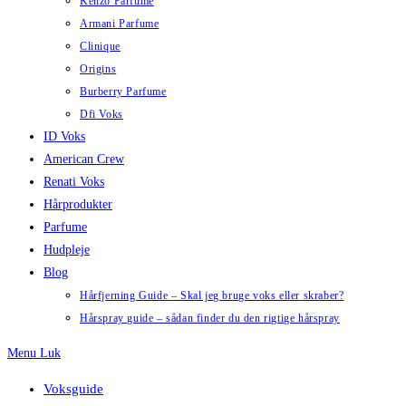
Kenzo Parfume
Armani Parfume
Clinique
Origins
Burberry Parfume
Dfi Voks
ID Voks
American Crew
Renati Voks
Hårprodukter
Parfume
Hudpleje
Blog
Hårfjerning Guide – Skal jeg bruge voks eller skraber?
Hårspray guide – sådan finder du den rigtige hårspray
Menu
Luk
Voksguide