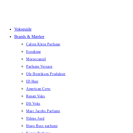
Skip
to
content
Voksguide
Brands & Mærker
Calvin Klein Parfume
Ecooking
Moroccanoil
Parfume Versace
Ole Henriksen Produkter
ID Hair
American Crew
Renati Voks
Dfi Voks
Marc Jacobs Parfume
Nilens Jord
Hugo Boss parfume