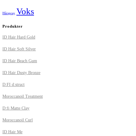
Voks
Hårspray
Produkter
ID Hair Hard Gold
ID Hair Soft Silver
ID Hair Beach Gum
ID Hair Dusty Bronze
D:FI d:struct
Moroccanoil Treatment
D:fi Matte Clay
Moroccanoil Curl
ID Hair Me