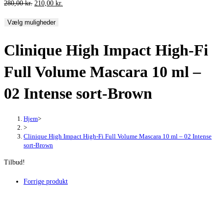
Den
Den
280,00
kr.
210,00
kr.
oprindelige
aktuelle
Vælg muligheder
pris
pris
var:
er:
Clinique High Impact High-Fi
280,00 kr..
210,00 kr..
Full Volume Mascara 10 ml –
02 Intense sort-Brown
Hjem
>
>
Clinique High Impact High-Fi Full Volume Mascara 10 ml – 02 Intense
sort-Brown
Tilbud!
Forrige produkt