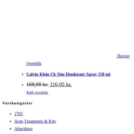
Hurtigt
Overblik
Calvin Klein Ck One Deodorant Spray 150 ml
Den
Den
169,00
kr.
116,05
kr.
oprindelige
aktuelle
Køb produkt
pris
pris
var:
er:
Varekategorier
169,00 kr..
116,05 kr..
2765
Acne Treatments & Kits
Aftershave