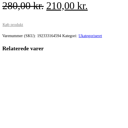
Den
Den
280,00
kr.
210,00
kr.
oprindelige
aktuelle
pris
pris
Køb produkt
var:
er:
Varenummer (SKU):
192333164594
Kategori:
Ukategoriseret
280,00 kr..
210,00 kr.
Relaterede varer