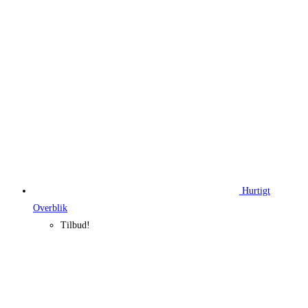
1.030,00 kr..
772,50 kr..
Hurtigt
Overblik
Tilbud!