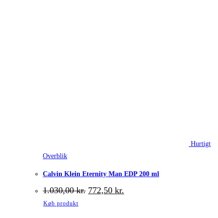
Hurtigt
Overblik
Calvin Klein Eternity Man EDP 200 ml
Den
Den
1.030,00
kr.
772,50
kr.
oprindelige
aktuelle
Køb produkt
pris
pris
var:
er: