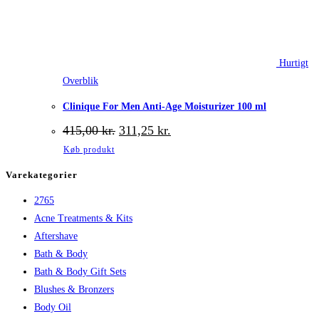
Hurtigt
Overblik
Clinique For Men Anti-Age Moisturizer 100 ml
Den
Den
415,00
kr.
311,25
kr.
oprindelige
aktuelle
Køb produkt
pris
pris
var:
er:
Varekategorier
415,00 kr..
311,25 kr..
2765
Acne Treatments & Kits
Aftershave
Bath & Body
Bath & Body Gift Sets
Blushes & Bronzers
Body Oil