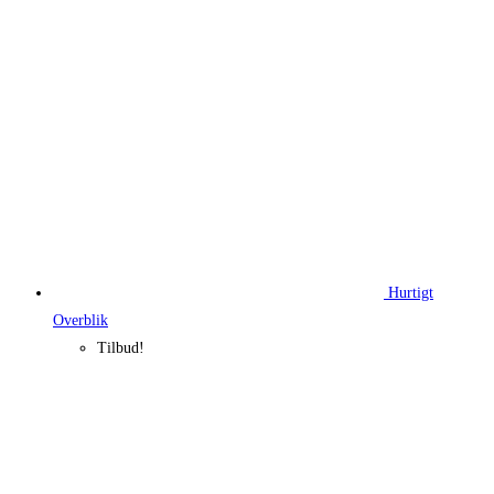
269,95 kr..
193,95 kr..
Hurtigt
Overblik
Tilbud!