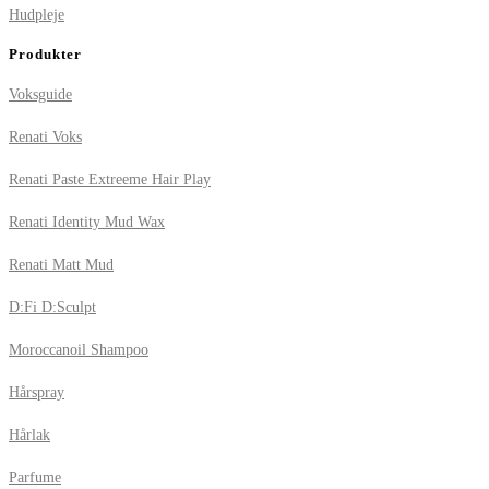
Hudpleje
Produkter
Voksguide
Renati Voks
Renati Paste Extreeme Hair Play
Renati Identity Mud Wax
Renati Matt Mud
D:Fi D:Sculpt
Moroccanoil Shampoo
Hårspray
Hårlak
Parfume