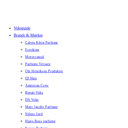
Skip
to
content
Voksguide
Brands & Mærker
Calvin Klein Parfume
Ecooking
Moroccanoil
Parfume Versace
Ole Henriksen Produkter
ID Hair
American Crew
Renati Voks
Dfi Voks
Marc Jacobs Parfume
Nilens Jord
Hugo Boss parfume