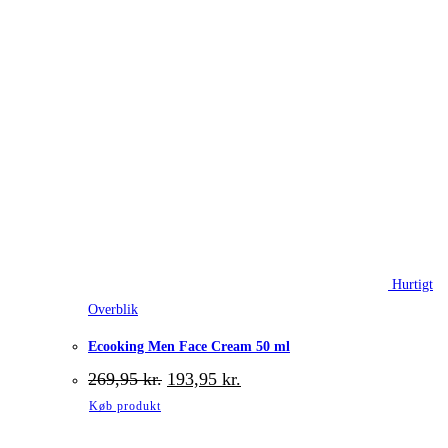
Hurtigt
Overblik
Ecooking Men Face Cream 50 ml
Den
Den
269,95
kr.
193,95
kr.
oprindelige
aktuelle
Køb produkt
pris
pris
var:
er: