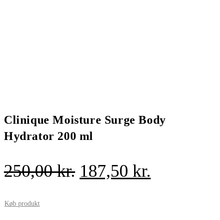
Clinique Moisture Surge Body
Hydrator 200 ml
Den
Den
250,00
kr.
187,50
kr.
oprindelige
aktuelle
pris
pris
Køb produkt