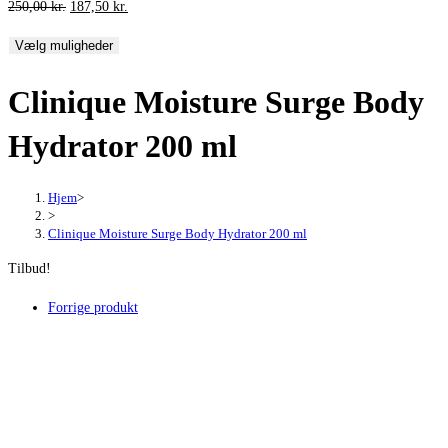
Den
Den
250,00
kr.
187,50
kr.
oprindelige
aktuelle
Vælg muligheder
pris
pris
var:
er:
Clinique Moisture Surge Body
250,00 kr..
187,50 kr..
Hydrator 200 ml
Hjem
>
>
Clinique Moisture Surge Body Hydrator 200 ml
Tilbud!
Forrige produkt