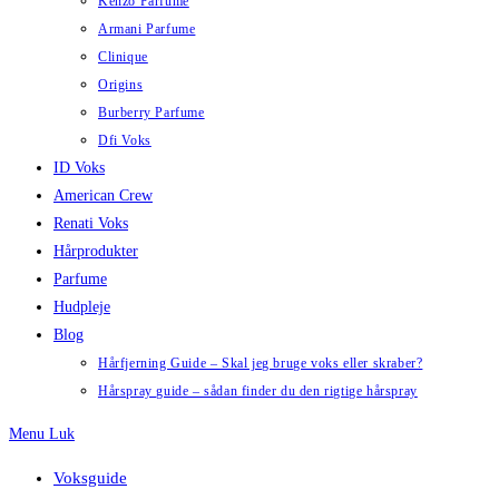
Kenzo Parfume
Armani Parfume
Clinique
Origins
Burberry Parfume
Dfi Voks
ID Voks
American Crew
Renati Voks
Hårprodukter
Parfume
Hudpleje
Blog
Hårfjerning Guide – Skal jeg bruge voks eller skraber?
Hårspray guide – sådan finder du den rigtige hårspray
Menu
Luk
Voksguide