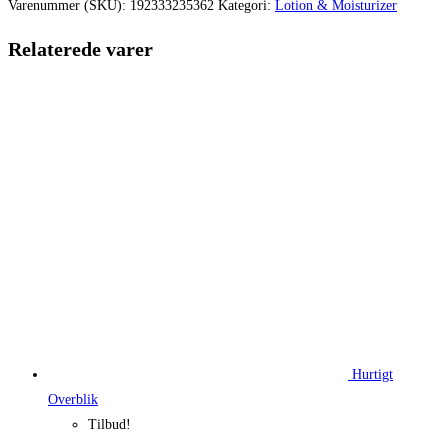
var:
er:
Varenummer (SKU):
192333235362
Kategori:
Lotion & Moisturizer
250,00 kr..
187,50 kr.
Relaterede varer
Hurtigt
Overblik
Tilbud!