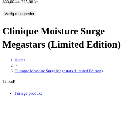
Den
Den
300,00
kr.
225,00
kr.
oprindelige
aktuelle
Vælg muligheder
pris
pris
var:
er:
Clinique Moisture Surge
300,00 kr..
225,00 kr..
Megastars (Limited Edition)
Hjem
>
>
Clinique Moisture Surge Megastars (Limited Edition)
Tilbud!
Forrige produkt