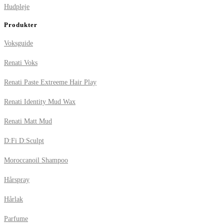
Hudpleje
Produkter
Voksguide
Renati Voks
Renati Paste Extreeme Hair Play
Renati Identity Mud Wax
Renati Matt Mud
D:Fi D:Sculpt
Moroccanoil Shampoo
Hårspray
Hårlak
Parfume