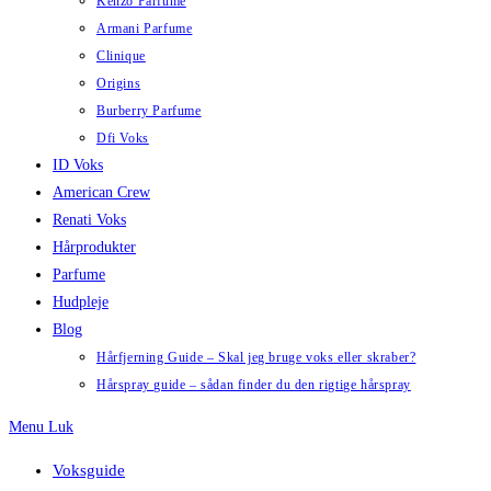
Kenzo Parfume
Armani Parfume
Clinique
Origins
Burberry Parfume
Dfi Voks
ID Voks
American Crew
Renati Voks
Hårprodukter
Parfume
Hudpleje
Blog
Hårfjerning Guide – Skal jeg bruge voks eller skraber?
Hårspray guide – sådan finder du den rigtige hårspray
Menu
Luk
Voksguide