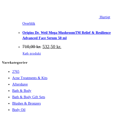
Hurtigt
Overblik
Origins Dr. Weil Mega-MushroomTM Relief & Resilience
Advanced Face Serum 50 ml
Den
Den
710,00
kr.
532,50
kr.
oprindelige
aktuelle
Køb produkt
pris
pris
var:
er:
Varekategorier
710,00 kr..
532,50 kr..
2765
Acne Treatments & Kits
Aftershave
Bath & Body
Bath & Body Gift Sets
Blushes & Bronzers
Body Oil