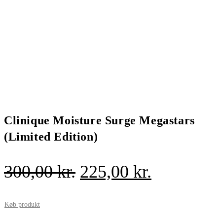
Clinique Moisture Surge Megastars
(Limited Edition)
Den
Den
300,00
kr.
225,00
kr.
oprindelige
aktuelle
pris
pris
Køb produkt