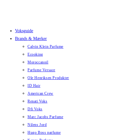
Skip
to
content
Voksguide
Brands & Mærker
Calvin Klein Parfume
Ecooking
Moroccanoil
Parfume Versace
Ole Henriksen Produkter
ID Hair
American Crew
Renati Voks
Dfi Voks
Marc Jacobs Parfume
Nilens Jord
Hugo Boss parfume