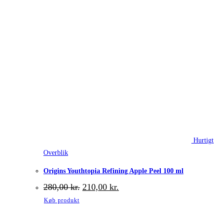
Hurtigt
Overblik
Origins Youthtopia Refining Apple Peel 100 ml
Den
Den
280,00
kr.
210,00
kr.
oprindelige
aktuelle
Køb produkt
pris
pris
var:
er: