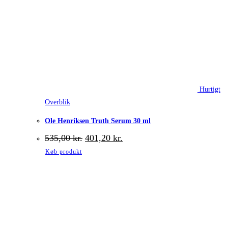
Hurtigt
Overblik
Ole Henriksen Truth Serum 30 ml
Den
Den
535,00
kr.
401,20
kr.
oprindelige
aktuelle
Køb produkt
pris
pris
var:
er:
535,00 kr..
401,20 kr..