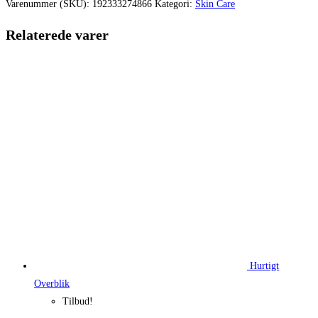
var:
er:
Varenummer (SKU):
192333274866
Kategori:
Skin Care
300,00 kr..
225,00 kr.
Relaterede varer
Hurtigt
Overblik
Tilbud!