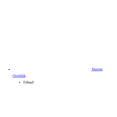
280,00 kr..
210,00 kr..
Hurtigt
Overblik
Tilbud!