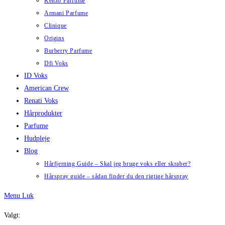
Kenzo Parfume
Armani Parfume
Clinique
Origins
Burberry Parfume
Dfi Voks
ID Voks
American Crew
Renati Voks
Hårprodukter
Parfume
Hudpleje
Blog
Hårfjerning Guide – Skal jeg bruge voks eller skraber?
Hårspray guide – sådan finder du den rigtige hårspray
Menu
Luk
Valgt: