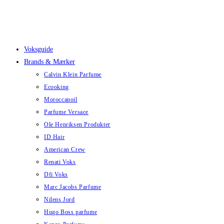
Skip
to
content
Voksguide
Brands & Mærker
Calvin Klein Parfume
Ecooking
Moroccanoil
Parfume Versace
Ole Henriksen Produkter
ID Hair
American Crew
Renati Voks
Dfi Voks
Marc Jacobs Parfume
Nilens Jord
Hugo Boss parfume