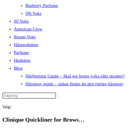
Burberry Parfume
Dfi Voks
ID Voks
American Crew
Renati Voks
Hårprodukter
Parfume
Hudpleje
Blog
Hårfjerning Guide – Skal jeg bruge voks eller skraber?
Hårspray guide – sådan finder du den rigtige hårspray
Valgt:
Clinique Quickliner for Brows…