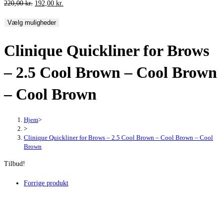
Den
Den
220,00
kr.
192,00
kr.
oprindelige
aktuelle
Vælg muligheder
pris
pris
var:
er:
Clinique Quickliner for Brows
220,00 kr..
192,00 kr..
– 2.5 Cool Brown – Cool Brown
– Cool Brown
Hjem
>
>
Clinique Quickliner for Brows – 2.5 Cool Brown – Cool Brown – Cool
Brown
Tilbud!
Forrige produkt