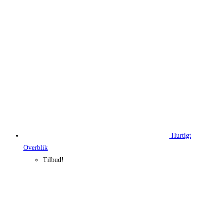
114,95 kr..
91,96 kr..
Hurtigt
Overblik
Tilbud!