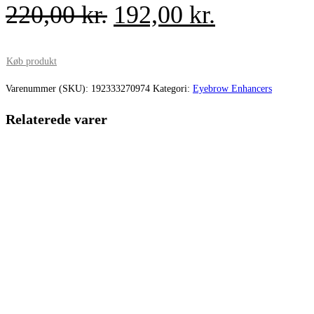
Den
Den
220,00
kr.
192,00
kr.
oprindelige
aktuelle
pris
pris
Køb produkt
var:
er:
Varenummer (SKU):
192333270974
Kategori:
Eyebrow Enhancers
220,00 kr..
192,00 kr.
Relaterede varer