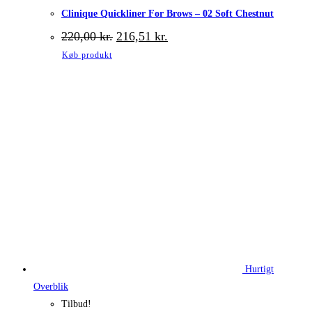
Clinique Quickliner For Brows – 02 Soft Chestnut
Den
Den
220,00
kr.
216,51
kr.
oprindelige
aktuelle
Køb produkt
pris
pris
var:
er:
220,00 kr..
216,51 kr..
Hurtigt
Overblik
Tilbud!