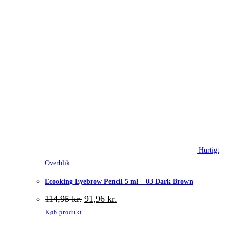
Hurtigt
Overblik
Ecooking Eyebrow Pencil 5 ml – 03 Dark Brown
Den
Den
114,95
kr.
91,96
kr.
oprindelige
aktuelle
Køb produkt
pris
pris
var:
er: