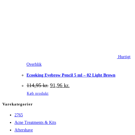
Hurtigt
Overblik
Ecooking Eyebrow Pencil 5 ml – 02 Light Brown
Den
Den
114,95
kr.
91,96
kr.
oprindelige
aktuelle
Køb produkt
pris
pris
var:
er:
Varekategorier
114,95 kr..
91,96 kr..
2765
Acne Treatments & Kits
Aftershave