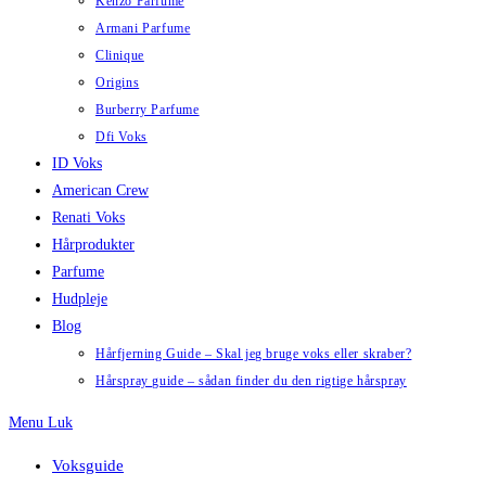
Kenzo Parfume
Armani Parfume
Clinique
Origins
Burberry Parfume
Dfi Voks
ID Voks
American Crew
Renati Voks
Hårprodukter
Parfume
Hudpleje
Blog
Hårfjerning Guide – Skal jeg bruge voks eller skraber?
Hårspray guide – sådan finder du den rigtige hårspray
Menu
Luk
Voksguide