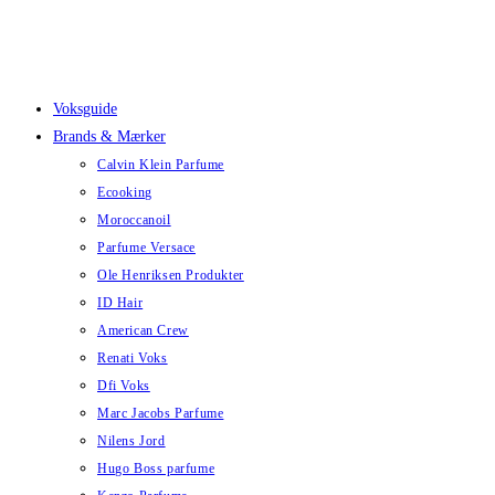
Skip
to
content
Voksguide
Brands & Mærker
Calvin Klein Parfume
Ecooking
Moroccanoil
Parfume Versace
Ole Henriksen Produkter
ID Hair
American Crew
Renati Voks
Dfi Voks
Marc Jacobs Parfume
Nilens Jord
Hugo Boss parfume