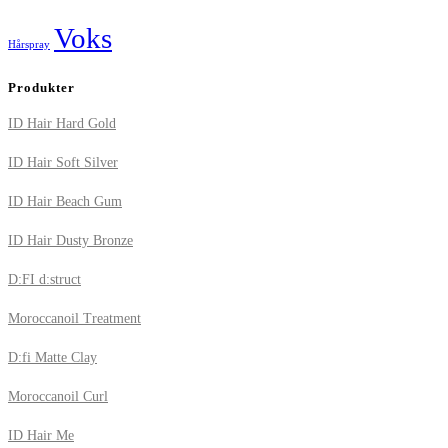
Voks
Hårspray
Produkter
ID Hair Hard Gold
ID Hair Soft Silver
ID Hair Beach Gum
ID Hair Dusty Bronze
D:FI d:struct
Moroccanoil Treatment
D:fi Matte Clay
Moroccanoil Curl
ID Hair Me