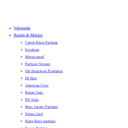
Skip
to
content
Voksguide
Brands & Mærker
Calvin Klein Parfume
Ecooking
Moroccanoil
Parfume Versace
Ole Henriksen Produkter
ID Hair
American Crew
Renati Voks
Dfi Voks
Marc Jacobs Parfume
Nilens Jord
Hugo Boss parfume