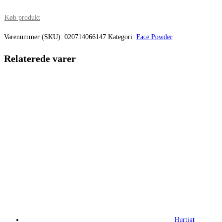
oprindelige
aktuelle
pris
pris
Køb produkt
var:
er:
Varenummer (SKU):
020714066147
Kategori:
Face Powder
325,00 kr..
291,00 kr.
Relaterede varer
Hurtigt