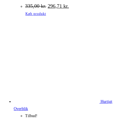
Den
Den
335,00
kr.
296,71
kr.
oprindelige
aktuelle
Køb produkt
pris
pris
var:
er:
335,00 kr..
296,71 kr..
Hurtigt
Overblik
Tilbud!