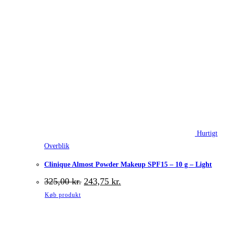
Hurtigt
Overblik
Clinique Almost Powder Makeup SPF15 – 10 g – Light
Den
Den
325,00
kr.
243,75
kr.
oprindelige
aktuelle
Køb produkt
pris
pris
var:
er:
325,00 kr..
243,75 kr..