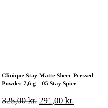
Clinique Stay-Matte Sheer Pressed
Powder 7,6 g – 05 Stay Spice
Den
Den
325,00
kr.
291,00
kr.