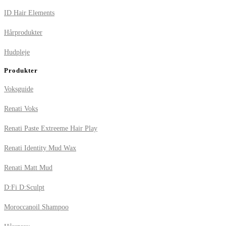
ID Hair Elements
Hårprodukter
Hudpleje
Produkter
Voksguide
Renati Voks
Renati Paste Extreeme Hair Play
Renati Identity Mud Wax
Renati Matt Mud
D:Fi D:Sculpt
Moroccanoil Shampoo