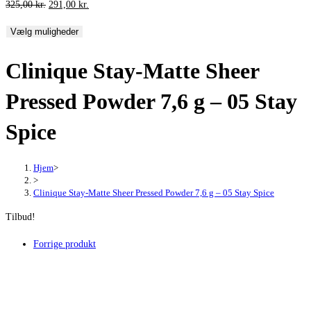
Den
Den
325,00
kr.
291,00
kr.
oprindelige
aktuelle
Vælg muligheder
pris
pris
var:
er:
Clinique Stay-Matte Sheer
325,00 kr..
291,00 kr..
Pressed Powder 7,6 g – 05 Stay
Spice
Hjem
>
>
Clinique Stay-Matte Sheer Pressed Powder 7,6 g – 05 Stay Spice
Tilbud!
Forrige produkt