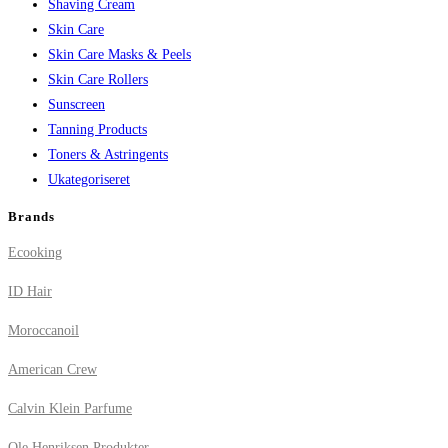
Shaving Cream
Skin Care
Skin Care Masks & Peels
Skin Care Rollers
Sunscreen
Tanning Products
Toners & Astringents
Ukategoriseret
Brands
Ecooking
ID Hair
Moroccanoil
American Crew
Calvin Klein Parfume
Ole Henriksen Produkter