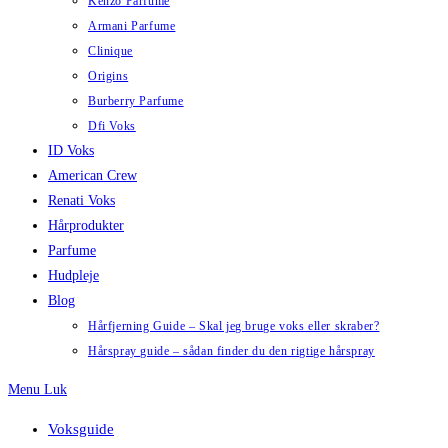
Kenzo Parfume
Armani Parfume
Clinique
Origins
Burberry Parfume
Dfi Voks
ID Voks
American Crew
Renati Voks
Hårprodukter
Parfume
Hudpleje
Blog
Hårfjerning Guide – Skal jeg bruge voks eller skraber?
Hårspray guide – sådan finder du den rigtige hårspray
Menu
Luk
Voksguide