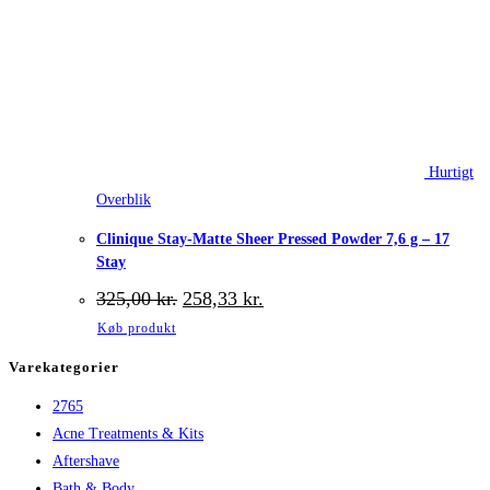
Hurtigt
Overblik
Clinique Stay-Matte Sheer Pressed Powder 7,6 g – 17
Stay
Den
Den
325,00
kr.
258,33
kr.
oprindelige
aktuelle
Køb produkt
pris
pris
var:
er:
Varekategorier
325,00 kr..
258,33 kr..
2765
Acne Treatments & Kits
Aftershave
Bath & Body