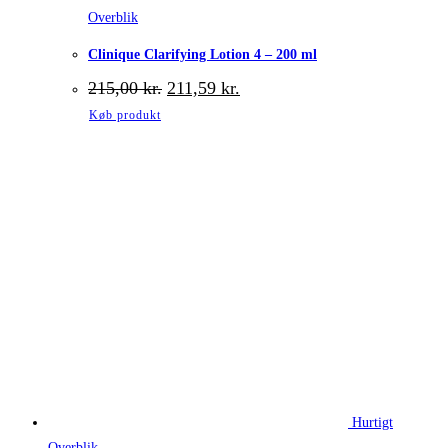
Overblik
Clinique Clarifying Lotion 4 – 200 ml
Den
Den
215,00
kr.
211,59
kr.
oprindelige
aktuelle
Køb produkt
pris
pris
var:
er:
215,00 kr..
211,59 kr..
Hurtigt
Overblik