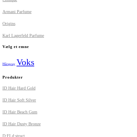
Armani Parfume
Origins
Karl Lagerfeld Parfume
Vælg et emne
Voks
Hårspray
Produkter
ID Hair Hard Gold
ID Hair Soft Silver
ID Hair Beach Gum
ID Hair Dusty Bronze
D:FI d:struct