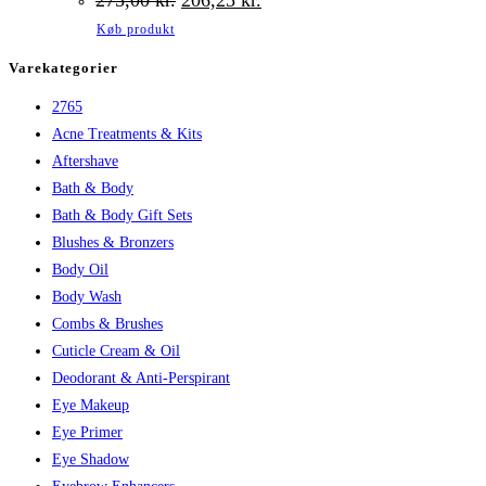
oprindelige
aktuelle
Køb produkt
pris
pris
var:
er:
Varekategorier
275,00 kr..
206,25 kr..
2765
Acne Treatments & Kits
Aftershave
Bath & Body
Bath & Body Gift Sets
Blushes & Bronzers
Body Oil
Body Wash
Combs & Brushes
Cuticle Cream & Oil
Deodorant & Anti-Perspirant
Eye Makeup
Eye Primer
Eye Shadow