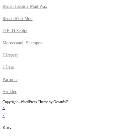
Renati Identity Mud Wax
Renati Matt Mud
D:Fi D:Sculpt
Moroccanoil Shampoo
Hårspray
Hårlak
Parfume
Artikler
Copyright - WordPress Theme by OceanWP
×
×
Kurv