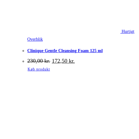
Hurtigt
Overblik
Clinique Gentle Cleansing Foam 125 ml
Den
Den
230,00
kr.
172,50
kr.
oprindelige
aktuelle
Køb produkt
pris
pris
var:
er:
230,00 kr..
172,50 kr..