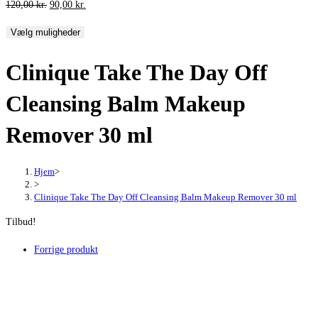
Den
Den
120,00
kr.
90,00
kr.
oprindelige
aktuelle
Vælg muligheder
pris
pris
var:
er:
Clinique Take The Day Off
120,00 kr..
90,00 kr..
Cleansing Balm Makeup
Remover 30 ml
Hjem
>
>
Clinique Take The Day Off Cleansing Balm Makeup Remover 30 ml
Tilbud!
Forrige produkt