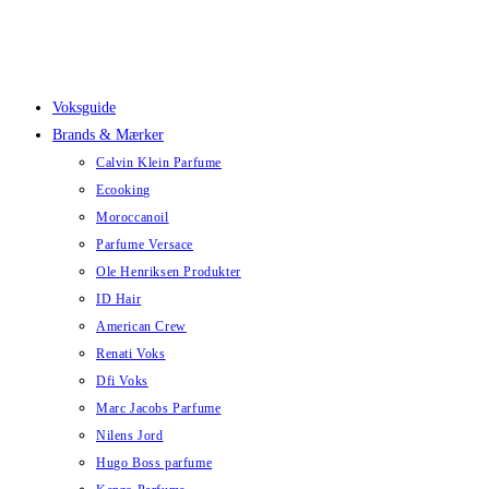
Skip
to
content
Voksguide
Brands & Mærker
Calvin Klein Parfume
Ecooking
Moroccanoil
Parfume Versace
Ole Henriksen Produkter
ID Hair
American Crew
Renati Voks
Dfi Voks
Marc Jacobs Parfume
Nilens Jord
Hugo Boss parfume