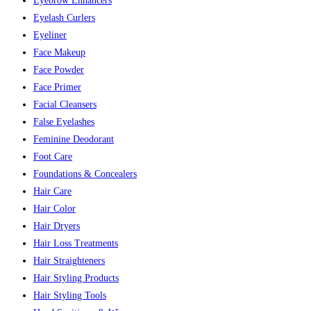
Eyebrow Enhancers
Eyelash Curlers
Eyeliner
Face Makeup
Face Powder
Face Primer
Facial Cleansers
False Eyelashes
Feminine Deodorant
Foot Care
Foundations & Concealers
Hair Care
Hair Color
Hair Dryers
Hair Loss Treatments
Hair Straighteners
Hair Styling Products
Hair Styling Tools