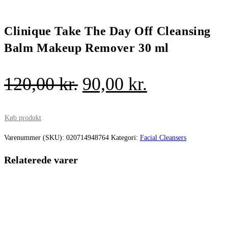
Clinique Take The Day Off Cleansing
Balm Makeup Remover 30 ml
Den
Den
120,00
kr.
90,00
kr.
oprindelige
aktuelle
pris
pris
Køb produkt
var:
er:
Varenummer (SKU):
020714948764
Kategori:
Facial Cleansers
120,00 kr..
90,00 kr..
Relaterede varer