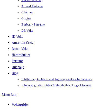
Kenzo Parfume
Armani Parfume
Clinique
Origins
Burberry Parfume
Dfi Voks
ID Voks
American Crew
Renati Voks
Hårprodukter
Parfume
Hudpleje
Blog
Hårfjerning Guide – Skal jeg bruge voks eller skraber?
Hårspray guide – sådan finder du den rigtige hårspray
Menu
Luk
Voksguide