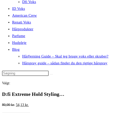
Dfi Voks
ID Voks
American Crew
Renati Voks
Hårprodukter
Parfume
Hudpleje
Blog
Hårfjerning Guide – Skal jeg bruge voks eller skraber?
Hårspray guide – sådan finder du den rigtige hårspray
Valgt:
D:fi Extreme Hold Styling…
Den
Den
80,00
kr.
54,13
kr.
oprindelige
aktuelle