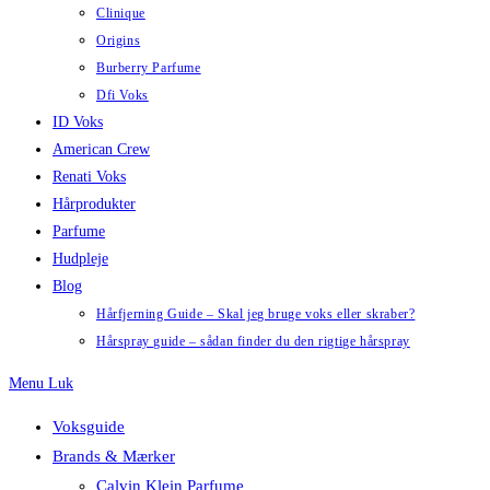
Clinique
Origins
Burberry Parfume
Dfi Voks
ID Voks
American Crew
Renati Voks
Hårprodukter
Parfume
Hudpleje
Blog
Hårfjerning Guide – Skal jeg bruge voks eller skraber?
Hårspray guide – sådan finder du den rigtige hårspray
Menu
Luk
Voksguide
Brands & Mærker
Calvin Klein Parfume