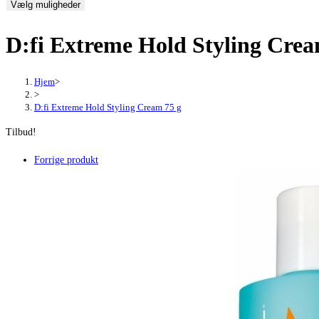
Vælg muligheder
pris
pris
var:
er:
D:fi Extreme Hold Styling Crea
80,00 kr..
54,13 kr..
Hjem
>
>
D:fi Extreme Hold Styling Cream 75 g
Tilbud!
Forrige produkt