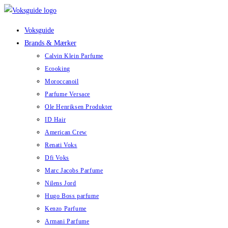
Skip
to
Voksguide
content
Brands & Mærker
Calvin Klein Parfume
Ecooking
Moroccanoil
Parfume Versace
Ole Henriksen Produkter
ID Hair
American Crew
Renati Voks
Dfi Voks
Marc Jacobs Parfume
Nilens Jord
Hugo Boss parfume
Kenzo Parfume
Armani Parfume