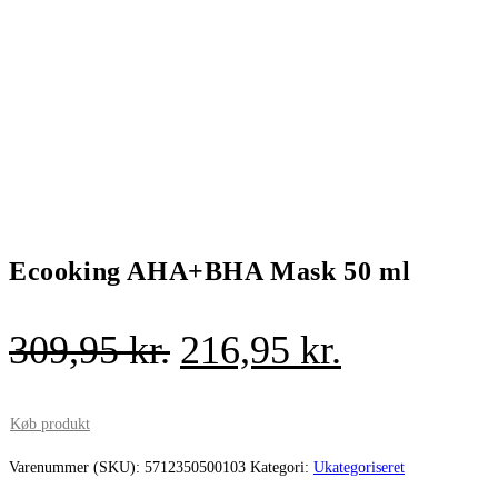
Ecooking AHA+BHA Mask 50 ml
Den
Den
309,95
kr.
216,95
kr.
oprindelige
aktuelle
pris
pris
Køb produkt
var:
er:
Varenummer (SKU):
5712350500103
Kategori:
Ukategoriseret