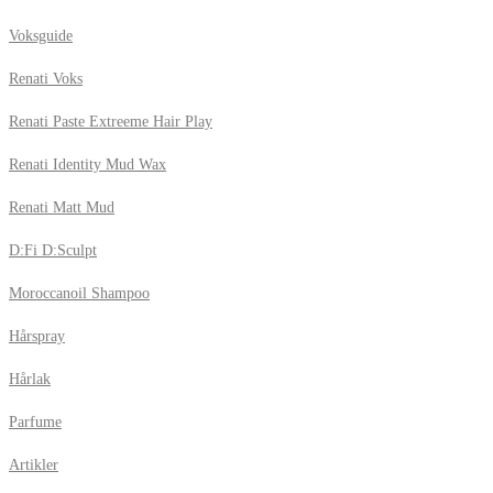
Voksguide
Renati Voks
Renati Paste Extreeme Hair Play
Renati Identity Mud Wax
Renati Matt Mud
D:Fi D:Sculpt
Moroccanoil Shampoo
Hårspray
Hårlak
Parfume
Artikler