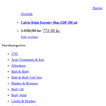
Hurtigt
Overblik
Calvin Klein Eternity Man EDP 200 ml
Den
Den
1.030,00
kr.
772,50
kr.
oprindelige
aktuelle
Køb produkt
pris
pris
var:
er:
Varekategorier
1.030,00 kr..
772,50 kr..
2765
Acne Treatments & Kits
Aftershave
Bath & Body
Bath & Body Gift Sets
Blushes & Bronzers
Body Oil
Body Wash
Combs & Brushes