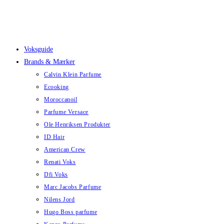
Skip
to
content
Voksguide
Brands & Mærker
Calvin Klein Parfume
Ecooking
Moroccanoil
Parfume Versace
Ole Henriksen Produkter
ID Hair
American Crew
Renati Voks
Dfi Voks
Marc Jacobs Parfume
Nilens Jord
Hugo Boss parfume