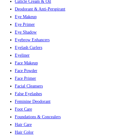
Cuticle Cream & Oil
Deodorant & Anti-Perspirant
Eye Makeup
Eye Primer
Eye Shadow
Eyebrow Enhancers
Eyelash Curlers
Eyeliner
Face Makeup
Face Powder
Face Primer
Facial Cleansers
False Eyelashes
Feminine Deodorant
Foot Care
Foundations & Concealers
Hair Care
Hair Color