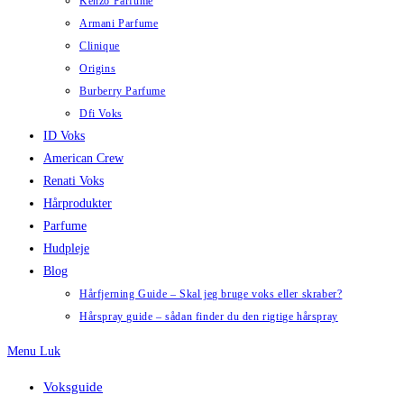
Kenzo Parfume
Armani Parfume
Clinique
Origins
Burberry Parfume
Dfi Voks
ID Voks
American Crew
Renati Voks
Hårprodukter
Parfume
Hudpleje
Blog
Hårfjerning Guide – Skal jeg bruge voks eller skraber?
Hårspray guide – sådan finder du den rigtige hårspray
Menu
Luk
Voksguide