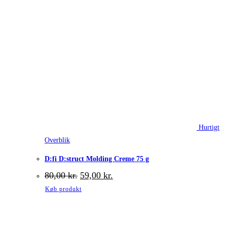
Hurtigt
Overblik
D:fi D:struct Molding Creme 75 g
Den
Den
80,00
kr.
59,00
kr.
oprindelige
aktuelle
Køb produkt
pris
pris
var:
er:
80,00 kr..
59,00 kr..