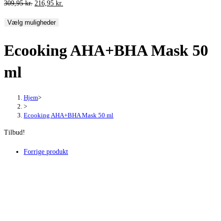
Den
Den
309,95
kr.
216,95
kr.
oprindelige
aktuelle
Vælg muligheder
pris
pris
var:
er:
Ecooking AHA+BHA Mask 50
309,95 kr..
216,95 kr..
ml
Hjem
>
>
Ecooking AHA+BHA Mask 50 ml
Tilbud!
Forrige produkt