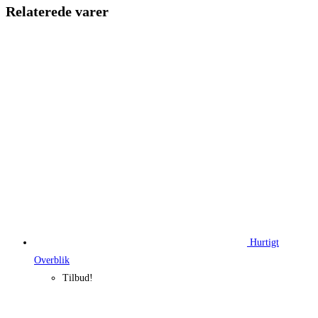
309,95 kr..
216,95 kr.
Relaterede varer
Hurtigt
Overblik
Tilbud!