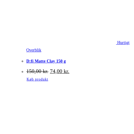
Hurtigt
Overblik
D:fi Matte Clay 150 g
Den
Den
150,00
kr.
74,00
kr.
oprindelige
aktuelle
Køb produkt
pris
pris
var:
er:
150,00 kr..
74,00 kr..