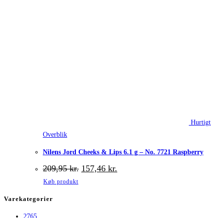
Hurtigt
Overblik
Nilens Jord Cheeks & Lips 6.1 g – No. 7721 Raspberry
Den
Den
209,95
kr.
157,46
kr.
oprindelige
aktuelle
Køb produkt
pris
pris
var:
er:
Varekategorier
209,95 kr..
157,46 kr..
2765