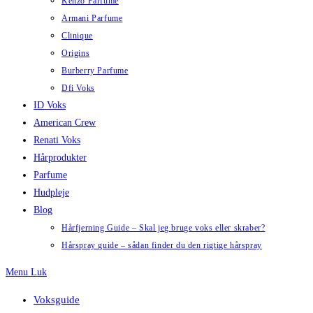
Kenzo Parfume
Armani Parfume
Clinique
Origins
Burberry Parfume
Dfi Voks
ID Voks
American Crew
Renati Voks
Hårprodukter
Parfume
Hudpleje
Blog
Hårfjerning Guide – Skal jeg bruge voks eller skraber?
Hårspray guide – sådan finder du den rigtige hårspray
Menu
Luk
Voksguide