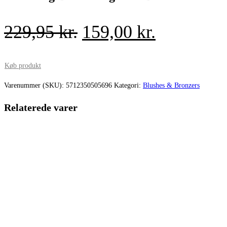
Den
Den
229,95
kr.
159,00
kr.
oprindelige
aktuelle
pris
pris
Køb produkt
var:
er:
Varenummer (SKU):
5712350505696
Kategori:
Blushes & Bronzers
229,95 kr..
159,00 kr.
Relaterede varer