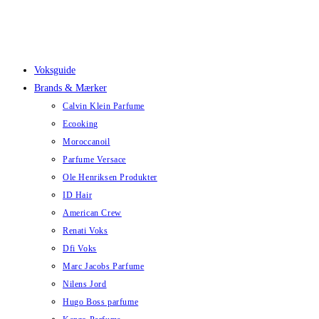
Skip
to
content
Voksguide
Brands & Mærker
Calvin Klein Parfume
Ecooking
Moroccanoil
Parfume Versace
Ole Henriksen Produkter
ID Hair
American Crew
Renati Voks
Dfi Voks
Marc Jacobs Parfume
Nilens Jord
Hugo Boss parfume