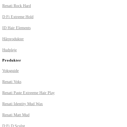
Renati Rock Hard
D:Fi Extreme Hold
ID Hair Elements
Hårprodukter
Hudpleje
Produkter
Voksguide
Renati Voks
Renati Paste Extreeme Hair Play
Renati Identity Mud Wax
Renati Matt Mud
D:Fi D:Sculpt