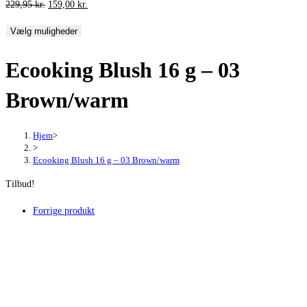
Den
Den
229,95
kr.
159,00
kr.
oprindelige
aktuelle
Vælg muligheder
pris
pris
var:
er:
Ecooking Blush 16 g – 03
229,95 kr..
159,00 kr..
Brown/warm
Hjem
>
>
Ecooking Blush 16 g – 03 Brown/warm
Tilbud!
Forrige produkt