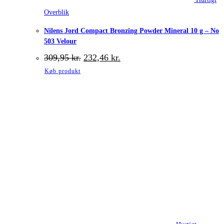
Overblik
Nilens Jord Compact Bronzing Powder Mineral 10 g – No
503 Velour
Den
Den
309,95
kr.
232,46
kr.
oprindelige
aktuelle
Køb produkt
pris
pris
var:
er:
309,95 kr..
232,46 kr..