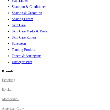
Self Tanner
Shampoo & Conditioner
Shaving & Grooming
Shaving Cream
Skin Care
Skin Care Masks & Peels
Skin Care Rollers
Sunscreen
Tanning Products
Toners & Astringents
Ukategoriseret
Brands
Ecooking
ID Hair
Moroccanoil
American Crew