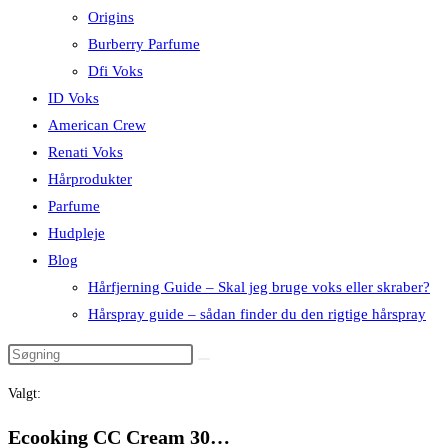
Origins
Burberry Parfume
Dfi Voks
ID Voks
American Crew
Renati Voks
Hårprodukter
Parfume
Hudpleje
Blog
Hårfjerning Guide – Skal jeg bruge voks eller skraber?
Hårspray guide – sådan finder du den rigtige hårspray
Valgt:
Ecooking CC Cream 30…