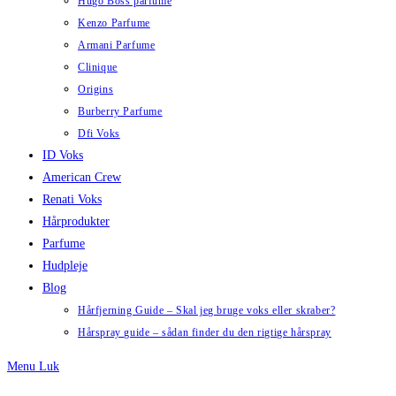
Hugo Boss parfume
Kenzo Parfume
Armani Parfume
Clinique
Origins
Burberry Parfume
Dfi Voks
ID Voks
American Crew
Renati Voks
Hårprodukter
Parfume
Hudpleje
Blog
Hårfjerning Guide – Skal jeg bruge voks eller skraber?
Hårspray guide – sådan finder du den rigtige hårspray
Menu
Luk