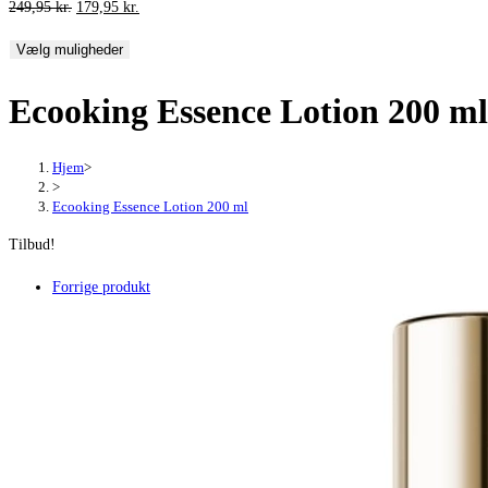
Den
Den
249,95
kr.
179,95
kr.
oprindelige
aktuelle
Vælg muligheder
pris
pris
var:
er:
Ecooking Essence Lotion 200 ml
249,95 kr..
179,95 kr..
Hjem
>
>
Ecooking Essence Lotion 200 ml
Tilbud!
Forrige produkt