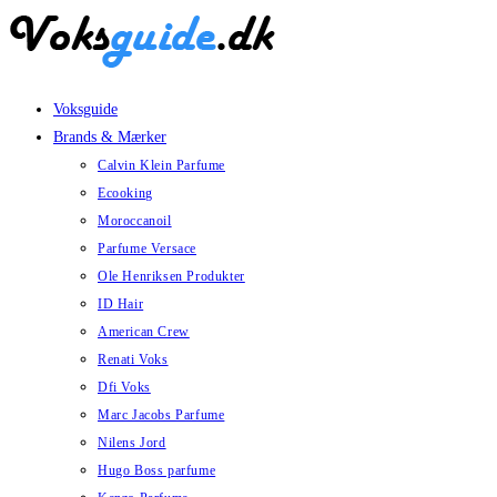
Skip
to
content
Voksguide
Brands & Mærker
Calvin Klein Parfume
Ecooking
Moroccanoil
Parfume Versace
Ole Henriksen Produkter
ID Hair
American Crew
Renati Voks
Dfi Voks
Marc Jacobs Parfume
Nilens Jord
Hugo Boss parfume