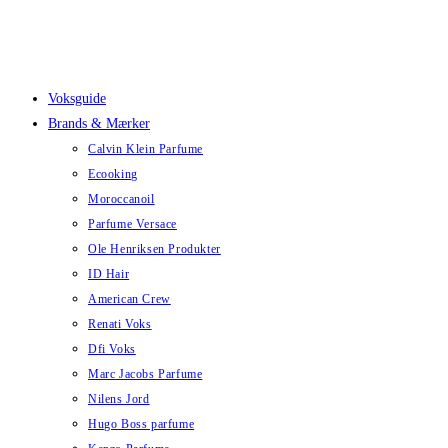
Skip
to
content
Voksguide
Brands & Mærker
Calvin Klein Parfume
Ecooking
Moroccanoil
Parfume Versace
Ole Henriksen Produkter
ID Hair
American Crew
Renati Voks
Dfi Voks
Marc Jacobs Parfume
Nilens Jord
Hugo Boss parfume