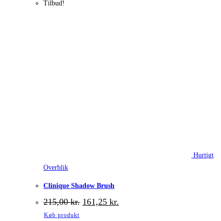
Tilbud!
Hurtigt
Overblik
Clinique Shadow Brush
Den
Den
215,00
kr.
161,25
kr.
oprindelige
aktuelle
Køb produkt
pris
pris