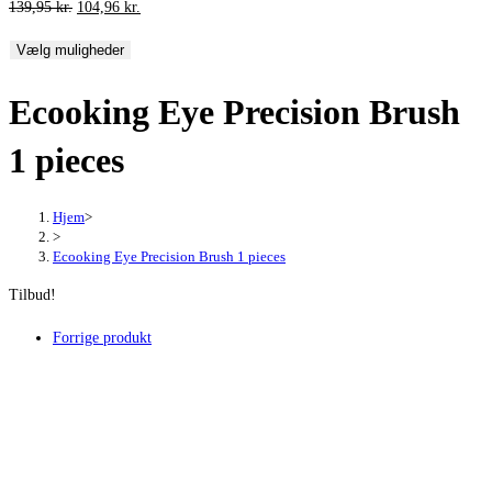
Den
Den
139,95
kr.
104,96
kr.
oprindelige
aktuelle
Vælg muligheder
pris
pris
var:
er:
Ecooking Eye Precision Brush
139,95 kr..
104,96 kr..
1 pieces
Hjem
>
>
Ecooking Eye Precision Brush 1 pieces
Tilbud!
Forrige produkt