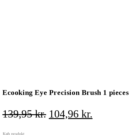
Ecooking Eye Precision Brush 1 pieces
Den
Den
139,95
kr.
104,96
kr.
oprindelige
aktuelle
Køb produkt