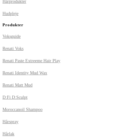
Hårprodukter
Hudpleje
Produkter
Voksguide
Renati Voks
Renati Paste Extreeme Hair Play
Renati Identity Mud Wax
Renati Matt Mud
D:Fi D:Sculpt
Moroccanoil Shampoo
Hårspray
Hårlak