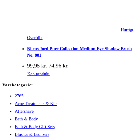
Hurtigt
Overblik
Nilens Jord Pure Collection Medium Eye Shadow Brush
No. 881
Den
Den
99,95
kr.
74,96
kr.
oprindelige
aktuelle
Køb produkt
pris
pris
var:
er:
Varekategorier
99,95 kr..
74,96 kr..
2765
Acne Treatments & Kits
Aftershave
Bath & Body
Bath & Body Gift Sets
Blushes & Bronzers