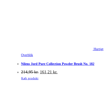
Hurtigt
Overblik
Nilens Jord Pure Collection Powder Brush No. 182
Den
Den
214,95
kr.
161,21
kr.
oprindelige
aktuelle
Køb produkt
pris
pris
var:
er:
214,95 kr..
161,21 kr..