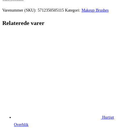
pris
pris
var:
er:
Varenummer (SKU):
5712350505115
Kategori:
Makeup Brushes
139,95 kr..
104,96 kr.
Relaterede varer
Hurtigt
Overblik