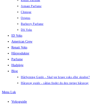
Kenzo Parfume
Armani Parfume
Clinique
Origins
Burberry Parfume
Dfi Voks
ID Voks
American Crew
Renati Voks
Hårprodukter
Parfume
Hudpleje
Blog
Hårfjerning Guide – Skal jeg bruge voks eller skraber?
Hårspray guide – sådan finder du den rigtige hårspray
Menu
Luk
Voksguide