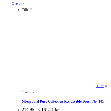
Overblik
Tilbud!
Hurtigt
Overblik
Nilens Jord Pure Collection Retractable Brush No. 181
Den
Den
214,95
kr.
161,21
kr.