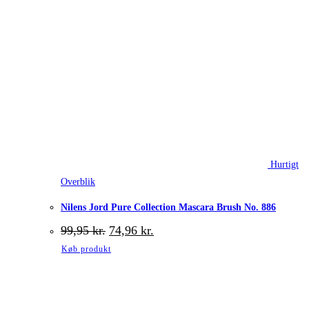
Hurtigt
Overblik
Nilens Jord Pure Collection Mascara Brush No. 886
Den
Den
99,95
kr.
74,96
kr.
oprindelige
aktuelle
Køb produkt
pris
pris
var:
er:
99,95 kr..
74,96 kr..