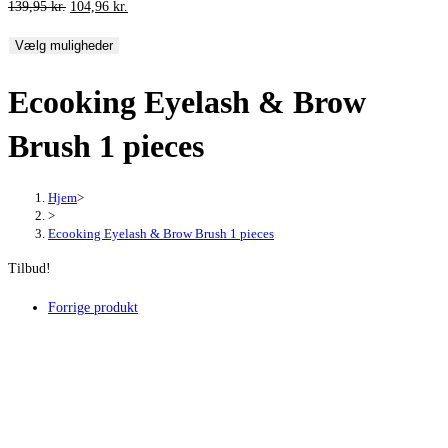
Den
Den
139,95
kr.
104,96
kr.
oprindelige
aktuelle
Vælg muligheder
pris
pris
var:
er:
Ecooking Eyelash & Brow
139,95 kr..
104,96 kr..
Brush 1 pieces
Hjem
>
>
Ecooking Eyelash & Brow Brush 1 pieces
Tilbud!
Forrige produkt