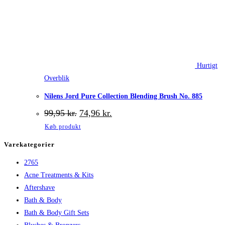
Hurtigt
Overblik
Nilens Jord Pure Collection Blending Brush No. 885
Den
Den
99,95
kr.
74,96
kr.
oprindelige
aktuelle
Køb produkt
pris
pris
var:
er:
Varekategorier
99,95 kr..
74,96 kr..
2765
Acne Treatments & Kits
Aftershave
Bath & Body
Bath & Body Gift Sets