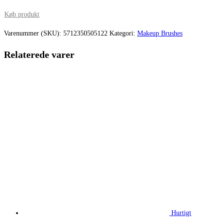
pris
pris
Køb produkt
var:
er:
Varenummer (SKU):
5712350505122
Kategori:
Makeup Brushes
139,95 kr..
104,96 kr.
Relaterede varer
Hurtigt