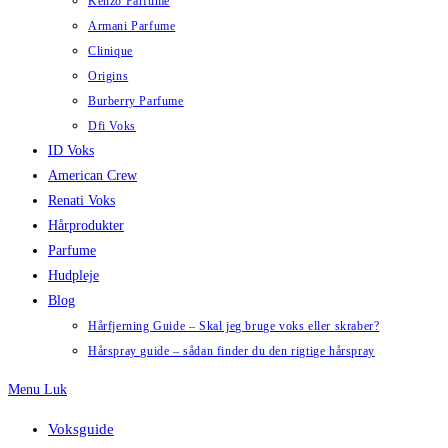
Kenzo Parfume
Armani Parfume
Clinique
Origins
Burberry Parfume
Dfi Voks
ID Voks
American Crew
Renati Voks
Hårprodukter
Parfume
Hudpleje
Blog
Hårfjerning Guide – Skal jeg bruge voks eller skraber?
Hårspray guide – sådan finder du den rigtige hårspray
Menu
Luk
Voksguide