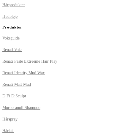
Hårprodukter
Hudpleje
Produkter
Voksguide
Renati Voks
Renati Paste Extreeme Hair Play
Renati Identity Mud Wax
Renati Matt Mud
D:Fi D:Sculpt
Moroccanoil Shampoo
Hårspray
Hårlak