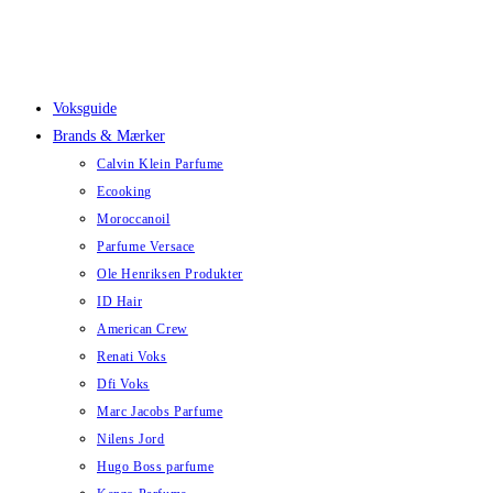
Skip
to
content
Voksguide
Brands & Mærker
Calvin Klein Parfume
Ecooking
Moroccanoil
Parfume Versace
Ole Henriksen Produkter
ID Hair
American Crew
Renati Voks
Dfi Voks
Marc Jacobs Parfume
Nilens Jord
Hugo Boss parfume