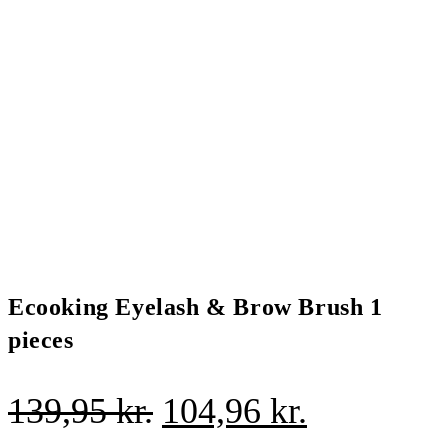
Ecooking Eyelash & Brow Brush 1
pieces
Den
Den
139,95
kr.
104,96
kr.
oprindelige
aktuelle