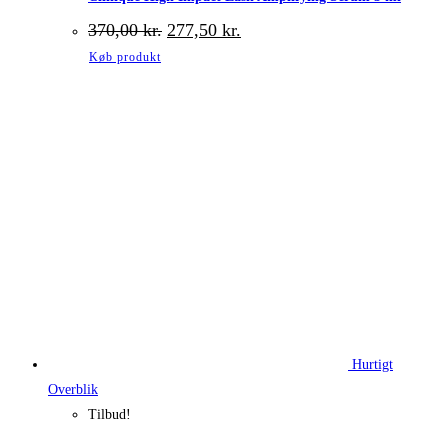
Den
Den
370,00
kr.
277,50
kr.
oprindelige
aktuelle
Køb produkt
pris
pris
var:
er:
370,00 kr..
277,50 kr..
Hurtigt
Overblik
Tilbud!