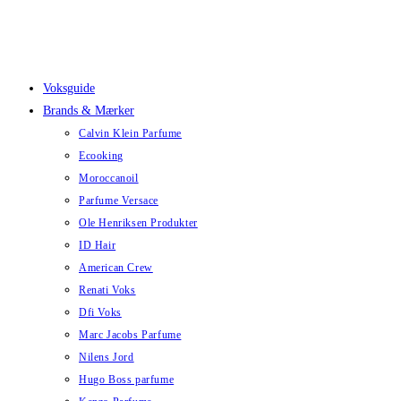
Skip
to
content
Voksguide
Brands & Mærker
Calvin Klein Parfume
Ecooking
Moroccanoil
Parfume Versace
Ole Henriksen Produkter
ID Hair
American Crew
Renati Voks
Dfi Voks
Marc Jacobs Parfume
Nilens Jord
Hugo Boss parfume