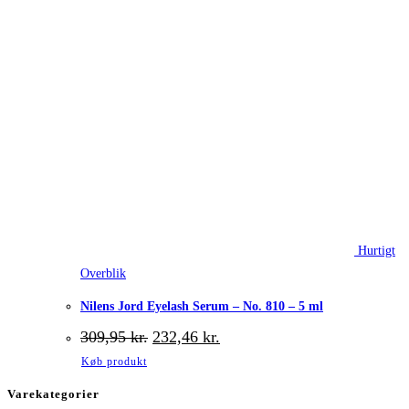
Hurtigt
Overblik
Nilens Jord Eyelash Serum – No. 810 – 5 ml
Den
Den
309,95
kr.
232,46
kr.
oprindelige
aktuelle
Køb produkt
pris
pris
var:
er:
Varekategorier
309,95 kr..
232,46 kr..