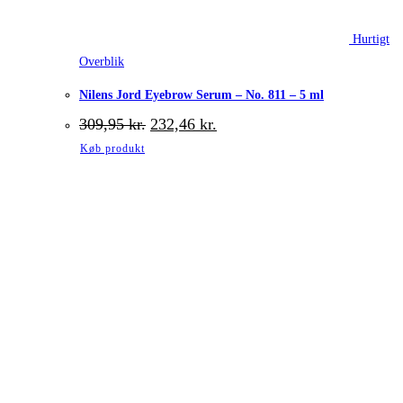
Hurtigt
Overblik
Nilens Jord Eyebrow Serum – No. 811 – 5 ml
Den
Den
309,95
kr.
232,46
kr.
oprindelige
aktuelle
Køb produkt
pris
pris
var:
er:
309,95 kr..
232,46 kr..