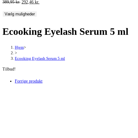
Den
Den
389,95
kr.
292,46
kr.
oprindelige
aktuelle
Vælg muligheder
pris
pris
var:
er:
Ecooking Eyelash Serum 5 ml
389,95 kr..
292,46 kr..
Hjem
>
>
Ecooking Eyelash Serum 5 ml
Tilbud!
Forrige produkt