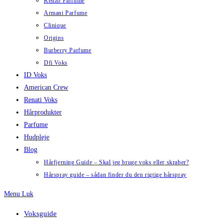
Kenzo Parfume
Armani Parfume
Clinique
Origins
Burberry Parfume
Dfi Voks
ID Voks
American Crew
Renati Voks
Hårprodukter
Parfume
Hudpleje
Blog
Hårfjerning Guide – Skal jeg bruge voks eller skraber?
Hårspray guide – sådan finder du den rigtige hårspray
Menu
Luk
Voksguide