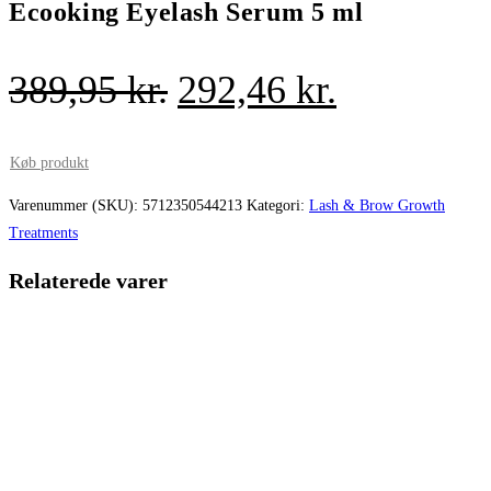
Ecooking Eyelash Serum 5 ml
Den
Den
389,95
kr.
292,46
kr.
oprindelige
aktuelle
pris
pris
Køb produkt
var:
er:
Varenummer (SKU):
5712350544213
Kategori:
Lash & Brow Growth
Treatments
389,95 kr..
292,46 kr.
Relaterede varer