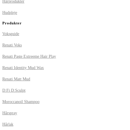
Hårprodukter
Hudpleje
Produkter
Voksguide
Renati Voks
Renati Paste Extreeme Hair Play
Renati Identity Mud Wax
Renati Matt Mud
D:Fi D:Sculpt
Moroccanoil Shampoo
Hårspray
Hårlak