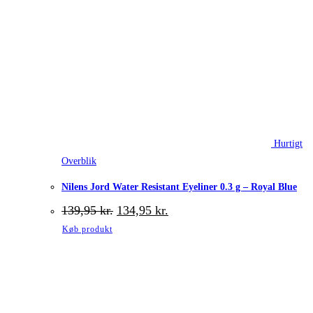
Hurtigt
Overblik
Nilens Jord Water Resistant Eyeliner 0.3 g – Royal Blue
Den
Den
139,95
kr.
134,95
kr.
oprindelige
aktuelle
Køb produkt
pris
pris
var:
er:
139,95 kr..
134,95 kr..