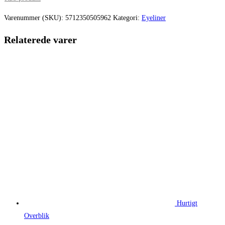
pris
pris
var:
er:
Varenummer (SKU):
5712350505962
Kategori:
Eyeliner
114,95 kr..
91,95 kr..
Relaterede varer
Hurtigt
Overblik