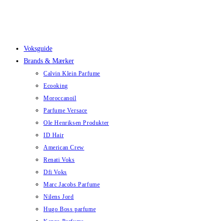
Skip
to
content
Voksguide
Brands & Mærker
Calvin Klein Parfume
Ecooking
Moroccanoil
Parfume Versace
Ole Henriksen Produkter
ID Hair
American Crew
Renati Voks
Dfi Voks
Marc Jacobs Parfume
Nilens Jord
Hugo Boss parfume