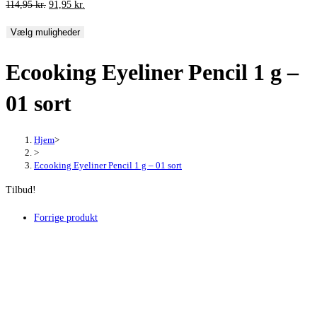
Den
Den
114,95
kr.
91,95
kr.
oprindelige
aktuelle
Vælg muligheder
pris
pris
var:
er:
Ecooking Eyeliner Pencil 1 g –
114,95 kr..
91,95 kr..
01 sort
Hjem
>
>
Ecooking Eyeliner Pencil 1 g – 01 sort
Tilbud!
Forrige produkt