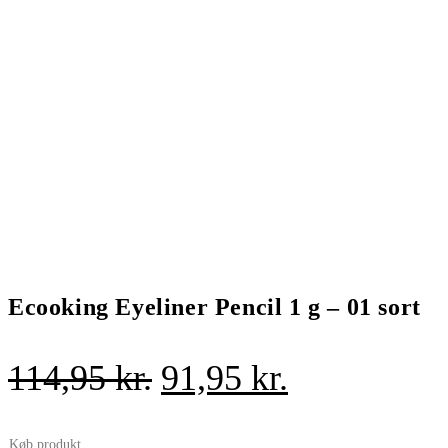
Ecooking Eyeliner Pencil 1 g – 01 sort
Den
Den
114,95
kr.
91,95
kr.
oprindelige
aktuelle
Køb produkt