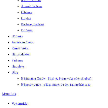
Kenzo Parfume
Armani Parfume
Clinique
Origins
Burberry Parfume
Dfi Voks
ID Voks
American Crew
Renati Voks
Hårprodukter
Parfume
Hudpleje
Blog
Hårfjerning Guide – Skal jeg bruge voks eller skraber?
Hårspray guide – sådan finder du den rigtige hårspray
Menu
Luk
Voksguide