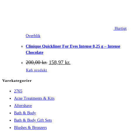
Hurtigt
Overblik
Clinique Quickliner For Eyes Intense 0,25 g – Intense
Chocolate
Den
Den
200,00
kr.
158,97
kr.
oprindelige
aktuelle
Køb produkt
pris
pris
var:
er:
Varekategorier
200,00 kr..
158,97 kr..
2765
Acne Treatments & Kits
Aftershave
Bath & Body
Bath & Body Gift Sets
Blushes & Bronzers