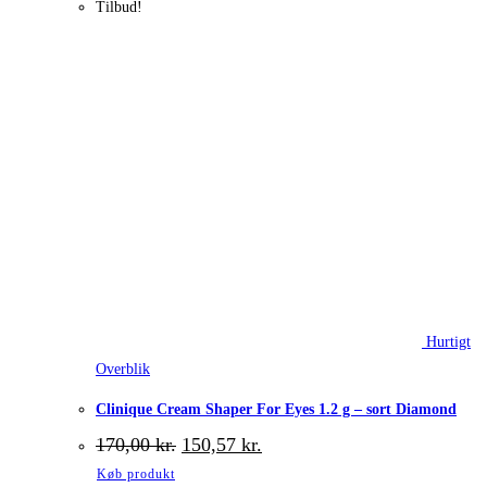
Tilbud!
Hurtigt
Overblik
Clinique Cream Shaper For Eyes 1.2 g – sort Diamond
Den
Den
170,00
kr.
150,57
kr.
oprindelige
aktuelle
Køb produkt
pris
pris