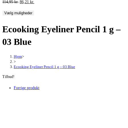
Den
Den
114,95
kr.
86,21
kr.
oprindelige
aktuelle
Vælg muligheder
pris
pris
var:
er:
Ecooking Eyeliner Pencil 1 g –
114,95 kr..
86,21 kr..
03 Blue
Hjem
>
>
Ecooking Eyeliner Pencil 1 g – 03 Blue
Tilbud!
Forrige produkt