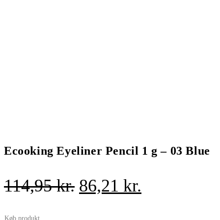
Ecooking Eyeliner Pencil 1 g – 03 Blue
Den
Den
114,95
kr.
86,21
kr.
oprindelige
aktuelle
Køb produkt