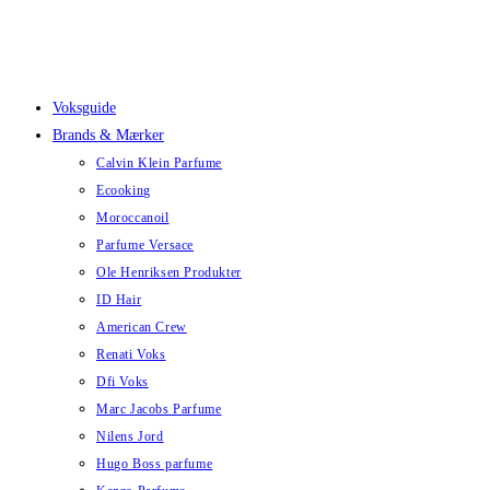
Skip
to
content
Voksguide
Brands & Mærker
Calvin Klein Parfume
Ecooking
Moroccanoil
Parfume Versace
Ole Henriksen Produkter
ID Hair
American Crew
Renati Voks
Dfi Voks
Marc Jacobs Parfume
Nilens Jord
Hugo Boss parfume