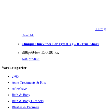
Hurtigt
Overblik
Clinique Quickliner For Eyes 0.3 g – 05 True Khaki
Den
Den
200,00
kr.
150,00
kr.
oprindelige
aktuelle
Køb produkt
pris
pris
var:
er:
Varekategorier
200,00 kr..
150,00 kr..
2765
Acne Treatments & Kits
Aftershave
Bath & Body
Bath & Body Gift Sets
Blushes & Bronzers