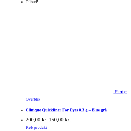
Tilbud!
Hurtigt
Overblik
Clinique Quickliner For Eyes 0.3 g – Blue grå
Den
Den
200,00
kr.
150,00
kr.
oprindelige
aktuelle
Køb produkt
pris
pris