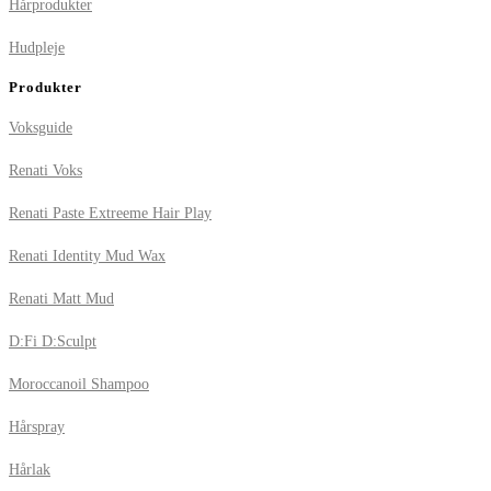
Hårprodukter
Hudpleje
Produkter
Voksguide
Renati Voks
Renati Paste Extreeme Hair Play
Renati Identity Mud Wax
Renati Matt Mud
D:Fi D:Sculpt
Moroccanoil Shampoo
Hårspray
Hårlak