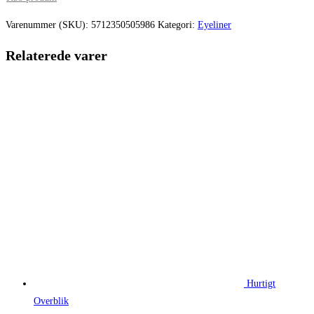
pris
pris
var:
er:
Varenummer (SKU):
5712350505986
Kategori:
Eyeliner
114,95 kr..
86,21 kr..
Relaterede varer
Hurtigt
Overblik