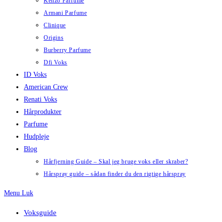
Kenzo Parfume
Armani Parfume
Clinique
Origins
Burberry Parfume
Dfi Voks
ID Voks
American Crew
Renati Voks
Hårprodukter
Parfume
Hudpleje
Blog
Hårfjerning Guide – Skal jeg bruge voks eller skraber?
Hårspray guide – sådan finder du den rigtige hårspray
Menu
Luk
Voksguide