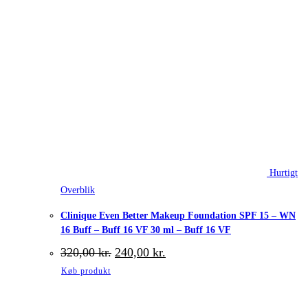
Hurtigt
Overblik
Clinique Even Better Makeup Foundation SPF 15 – WN
16 Buff – Buff 16 VF 30 ml – Buff 16 VF
Den
Den
320,00
kr.
240,00
kr.
oprindelige
aktuelle
Køb produkt
pris
pris
var:
er:
320,00 kr..
240,00 kr..