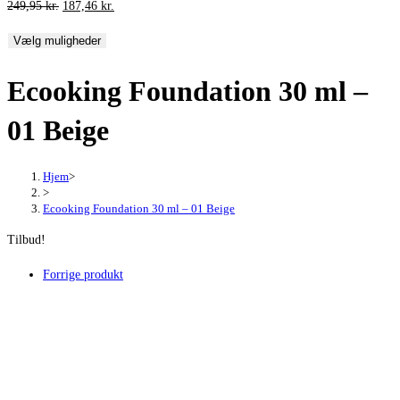
Den
Den
249,95
kr.
187,46
kr.
oprindelige
aktuelle
Vælg muligheder
pris
pris
var:
er:
Ecooking Foundation 30 ml –
249,95 kr..
187,46 kr..
01 Beige
Hjem
>
>
Ecooking Foundation 30 ml – 01 Beige
Tilbud!
Forrige produkt