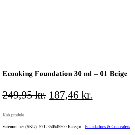
Ecooking Foundation 30 ml – 01 Beige
Den
Den
249,95
kr.
187,46
kr.
oprindelige
aktuelle
pris
pris
Køb produkt
var:
er:
Varenummer (SKU):
5712350545500
Kategori:
Foundations & Concealers