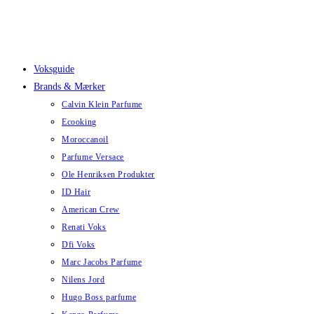
Skip
to
content
Voksguide
Brands & Mærker
Calvin Klein Parfume
Ecooking
Moroccanoil
Parfume Versace
Ole Henriksen Produkter
ID Hair
American Crew
Renati Voks
Dfi Voks
Marc Jacobs Parfume
Nilens Jord
Hugo Boss parfume