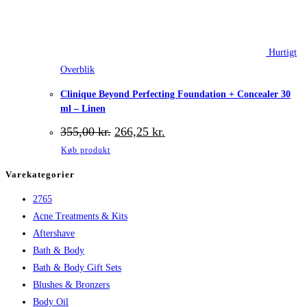
Hurtigt
Overblik
Clinique Beyond Perfecting Foundation + Concealer 30
ml – Linen
Den
Den
355,00
kr.
266,25
kr.
oprindelige
aktuelle
Køb produkt
pris
pris
var:
er:
Varekategorier
355,00 kr..
266,25 kr..
2765
Acne Treatments & Kits
Aftershave
Bath & Body
Bath & Body Gift Sets
Blushes & Bronzers
Body Oil