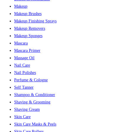
Makeup
Makeup Brushes
Makeup Finishing Sprays
Makeup Removers
Makeup Sponges
Mascara
Mascara Primer
Massage Oil
Nail Care
Nail Polishes
Perfume & Cologne
Self Tanner
Shampoo & Conditioner
Shaving & Grooming
Shaving Cream
Skin Care
Skin Care Masks & Peels
Skin Care Rollers