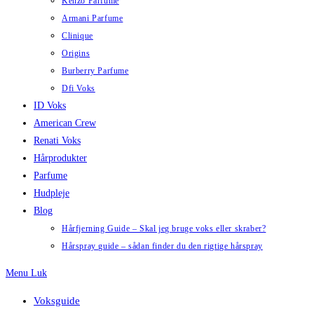
Kenzo Parfume
Armani Parfume
Clinique
Origins
Burberry Parfume
Dfi Voks
ID Voks
American Crew
Renati Voks
Hårprodukter
Parfume
Hudpleje
Blog
Hårfjerning Guide – Skal jeg bruge voks eller skraber?
Hårspray guide – sådan finder du den rigtige hårspray
Menu
Luk
Voksguide