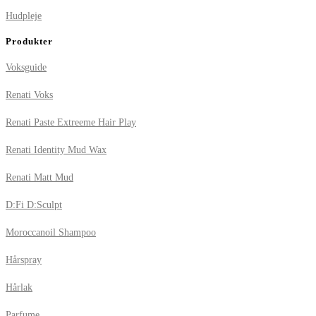
Hudpleje
Produkter
Voksguide
Renati Voks
Renati Paste Extreeme Hair Play
Renati Identity Mud Wax
Renati Matt Mud
D:Fi D:Sculpt
Moroccanoil Shampoo
Hårspray
Hårlak
Parfume