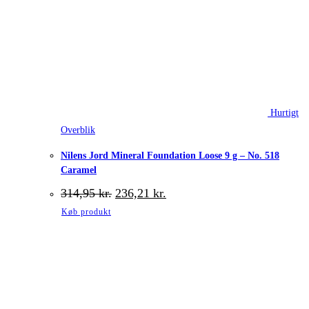
Hurtigt
Overblik
Nilens Jord Mineral Foundation Loose 9 g – No. 518
Caramel
Den
Den
314,95
kr.
236,21
kr.
oprindelige
aktuelle
Køb produkt
pris
pris
var:
er:
314,95 kr..
236,21 kr..