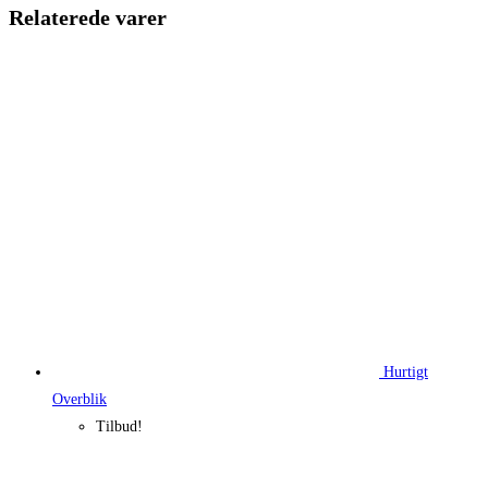
249,95 kr..
187,46 kr.
Relaterede varer
Hurtigt
Overblik
Tilbud!