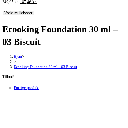
Den
Den
249,95
kr.
187,46
kr.
oprindelige
aktuelle
Vælg muligheder
pris
pris
var:
er:
Ecooking Foundation 30 ml –
249,95 kr..
187,46 kr..
03 Biscuit
Hjem
>
>
Ecooking Foundation 30 ml – 03 Biscuit
Tilbud!
Forrige produkt