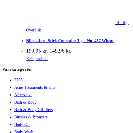
Hurtigt
Overblik
Nilens Jord Stick Concealer 3 g – No. 457 Wheat
Den
Den
199,95
kr.
149,96
kr.
oprindelige
aktuelle
Køb produkt
pris
pris
var:
er:
Varekategorier
199,95 kr..
149,96 kr..
2765
Acne Treatments & Kits
Aftershave
Bath & Body
Bath & Body Gift Sets
Blushes & Bronzers
Body Oil
Body Wash