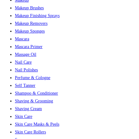
Makeup
Makeup Brushes
Makeup Finishing Sprays
Makeup Removers
Makeup Sponges
Mascara
Mascara Primer
Massage Oil
Nail Care
Nail Polishes
Perfume & Cologne
Self Tanner
Shampoo & Conditioner
Shaving & Grooming
Shaving Cream
Skin Care
Skin Care Masks & Peels
Skin Care Rollers