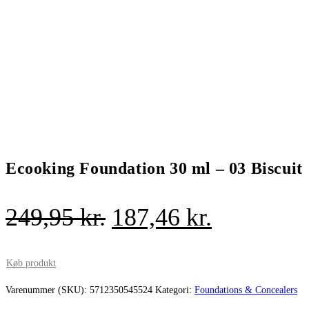
Ecooking Foundation 30 ml – 03 Biscuit
Den
Den
249,95
kr.
187,46
kr.
oprindelige
aktuelle
pris
pris
Køb produkt
var:
er:
Varenummer (SKU):
5712350545524
Kategori:
Foundations & Concealers