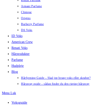
Kenzo Parfume
Armani Parfume
Clinique
Origins
Burberry Parfume
Dfi Voks
ID Voks
American Crew
Renati Voks
Hårprodukter
Parfume
Hudpleje
Blog
Hårfjerning Guide – Skal jeg bruge voks eller skraber?
Hårspray guide – sådan finder du den rigtige hårspray
Menu
Luk
Voksguide