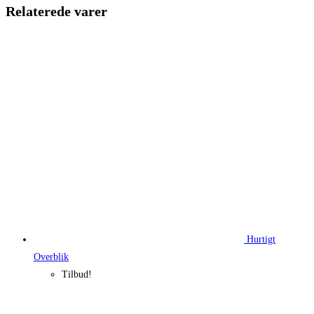
249,95 kr..
187,46 kr.
Relaterede varer
Hurtigt
Overblik
Tilbud!