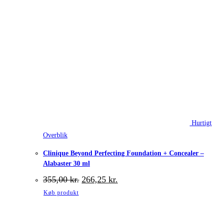
Hurtigt
Overblik
Clinique Beyond Perfecting Foundation + Concealer –
Alabaster 30 ml
Den
Den
355,00
kr.
266,25
kr.
oprindelige
aktuelle
Køb produkt
pris
pris
var:
er:
355,00 kr..
266,25 kr..