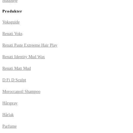
Hudpleje
Produkter
Voksguide
Renati Voks
Renati Paste Extreeme Hair Play
Renati Identity Mud Wax
Renati Matt Mud
D:Fi D:Sculpt
Moroccanoil Shampoo
Hårspray
Hårlak
Parfume