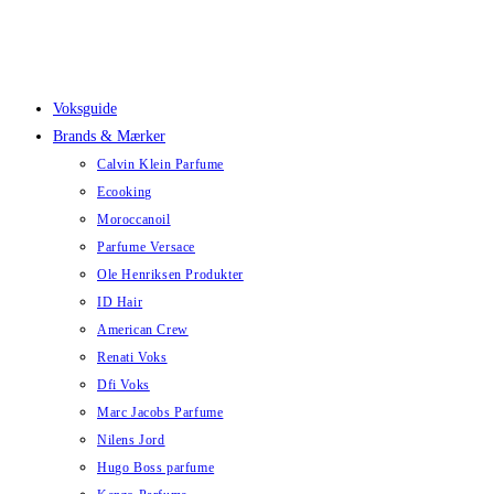
Skip
to
content
Voksguide
Brands & Mærker
Calvin Klein Parfume
Ecooking
Moroccanoil
Parfume Versace
Ole Henriksen Produkter
ID Hair
American Crew
Renati Voks
Dfi Voks
Marc Jacobs Parfume
Nilens Jord
Hugo Boss parfume