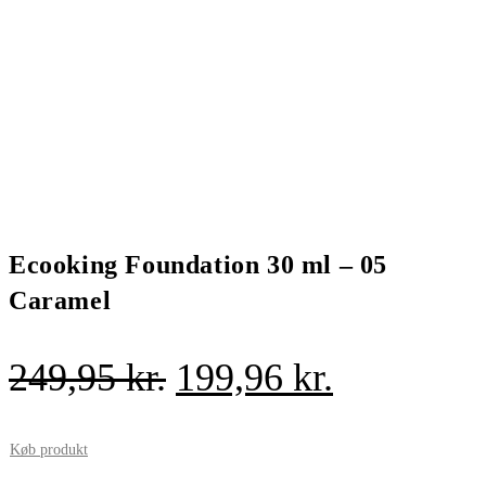
Ecooking Foundation 30 ml – 05
Caramel
Den
Den
249,95
kr.
199,96
kr.
oprindelige
aktuelle
pris
pris
Køb produkt