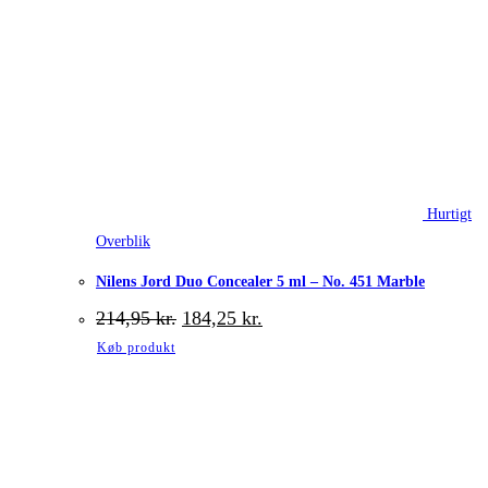
Hurtigt
Overblik
Nilens Jord Duo Concealer 5 ml – No. 451 Marble
Den
Den
214,95
kr.
184,25
kr.
oprindelige
aktuelle
Køb produkt
pris
pris
var:
er:
214,95 kr..
184,25 kr..