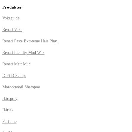
Produkter
Voksguide
Renati Voks
Renati Paste Extreeme Hair Play
Renati Identity Mud Wax
Renati Matt Mud
D:Fi D:Sculpt
Moroccanoil Shampoo
Hårspray
Hårlak
Parfume