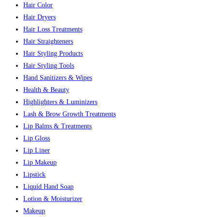
Hair Color
Hair Dryers
Hair Loss Treatments
Hair Straighteners
Hair Styling Products
Hair Styling Tools
Hand Sanitizers & Wipes
Health & Beauty
Highlighters & Luminizers
Lash & Brow Growth Treatments
Lip Balms & Treatments
Lip Gloss
Lip Liner
Lip Makeup
Lipstick
Liquid Hand Soap
Lotion & Moisturizer
Makeup