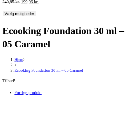
Den
Den
249,95
kr.
199,96
kr.
oprindelige
aktuelle
Vælg muligheder
pris
pris
var:
er:
Ecooking Foundation 30 ml –
249,95 kr..
199,96 kr..
05 Caramel
Hjem
>
>
Ecooking Foundation 30 ml – 05 Caramel
Tilbud!
Forrige produkt