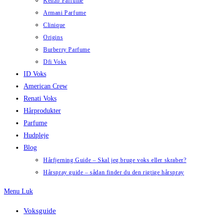
Kenzo Parfume
Armani Parfume
Clinique
Origins
Burberry Parfume
Dfi Voks
ID Voks
American Crew
Renati Voks
Hårprodukter
Parfume
Hudpleje
Blog
Hårfjerning Guide – Skal jeg bruge voks eller skraber?
Hårspray guide – sådan finder du den rigtige hårspray
Menu
Luk
Voksguide