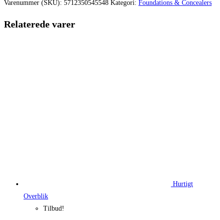
var:
er:
Varenummer (SKU):
5712350545548
Kategori:
Foundations & Concealers
249,95 kr..
199,96 kr.
Relaterede varer
Hurtigt
Overblik
Tilbud!