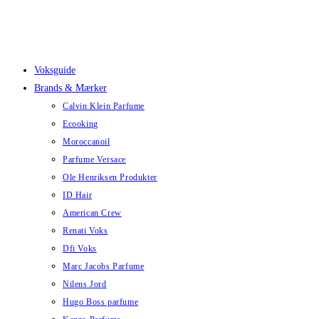
Skip
to
content
Voksguide
Brands & Mærker
Calvin Klein Parfume
Ecooking
Moroccanoil
Parfume Versace
Ole Henriksen Produkter
ID Hair
American Crew
Renati Voks
Dfi Voks
Marc Jacobs Parfume
Nilens Jord
Hugo Boss parfume