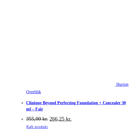
Hurtigt
Overblik
Clinique Beyond Perfecting Foundation + Concealer 30
ml – Fair
Den
Den
355,00
kr.
266,25
kr.
oprindelige
aktuelle
Køb produkt
pris
pris