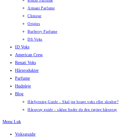
Kenzo Parfume
Armani Parfume
Clinique
Origins
Burberry Parfume
Dfi Voks
ID Voks
American Crew
Renati Voks
Hårprodukter
Parfume
Hudpleje
Blog
Hårfjerning Guide – Skal jeg bruge voks eller skraber?
Hårspray guide – sådan finder du den rigtige hårspray
Menu
Luk
Voksguide