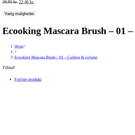
Den
Den
29,95
kr.
22,46
kr.
oprindelige
aktuelle
Vælg muligheder
pris
pris
var:
er:
Ecooking Mascara Brush – 01 –
29,95 kr..
22,46 kr..
Hjem
>
>
Ecooking Mascara Brush – 01 – Curling & volume
Tilbud!
Forrige produkt