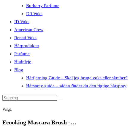
Burberry Parfume
Dfi Voks
ID Voks
American Crew
Renati Voks
Hårprodukter
Parfume
Hudpleje
Blog
Hårfjerning Guide – Skal jeg bruge voks eller skraber?
Hårspray guide – sådan finder du den rigtige hårspray
Valgt:
Ecooking Mascara Brush -…