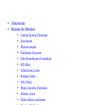
Skip
to
content
Voksguide
Brands & Mærker
Calvin Klein Parfume
Ecooking
Moroccanoil
Parfume Versace
Ole Henriksen Produkter
ID Hair
American Crew
Renati Voks
Dfi Voks
Marc Jacobs Parfume
Nilens Jord
Hugo Boss parfume