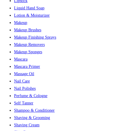
Lipstick
Liquid Hand Soap
Lotion & Moisturizer
Makeup
Makeup Brushes
Makeup Finishing Sprays
Makeup Removers
Makeup Sponges
Mascara
Mascara Primer
Massage Oil
Nail Care
Nail Polishes
Perfume & Cologne
Self Tanner
Shampoo & Conditioner
Shaving & Grooming
Shaving Cream