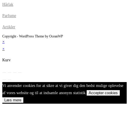
Hårlak
Parfume
Artikler
Copyright - WordPress Theme by OceanWP
×
×
Kurv
Vi anvender cookies for at sikre at vi giver dig den bedst mulige oplevelse
af vores website og til at indsamle anonym statistik.
Accepter cookies
Læs mere