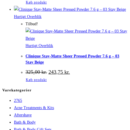
Køb produkt
pris
pris
var:
er:
229,95 kr..
172,46 kr..
Hurtigt Overblik
Tilbud!
Hurtigt Overblik
Clinique Stay-Matte Sheer Pressed Powder 7.6 g – 03
Stay Beige
Den
Den
325,00
kr.
243,75
kr.
oprindelige
aktuelle
Køb produkt
pris
pris
var:
er:
Varekategorier
325,00 kr..
243,75 kr..
2765
Acne Treatments & Kits
Aftershave
Bath & Body
Bath & Body Gift Sets