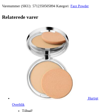
var:
er:
Varenummer (SKU):
5712350505894
Kategori:
Face Powder
299,95 kr..
224,96 kr.
Relaterede varer
Hurtigt
Overblik
Tilbud!