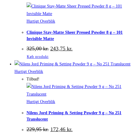
Hurtigt Overblik
Clinique Stay-Matte Sheer Pressed Powder 8 g – 101
Invisible Matte
Den
Den
325,00
kr.
243,75
kr.
oprindelige
aktuelle
Køb produkt
pris
pris
var:
er:
325,00 kr..
243,75 kr..
Hurtigt Overblik
Tilbud!
Hurtigt Overblik
Nilens Jord Priming & Setting Powder 9 g – No 251
Translucent
Den
Den
229,95
kr.
172,46
kr.
oprindelige
aktuelle