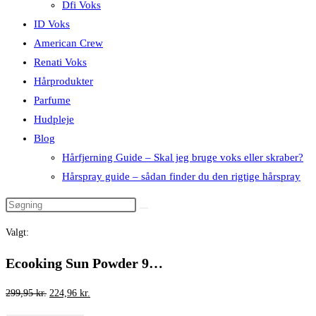
Dfi Voks
ID Voks
American Crew
Renati Voks
Hårprodukter
Parfume
Hudpleje
Blog
Hårfjerning Guide – Skal jeg bruge voks eller skraber?
Hårspray guide – sådan finder du den rigtige hårspray
Valgt:
Ecooking Sun Powder 9…
Den
Den
299,95
kr.
224,96
kr.
oprindelige
aktuelle