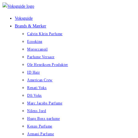
Skip
to
Voksguide
content
Brands & Mærker
Calvin Klein Parfume
Ecooking
Moroccanoil
Parfume Versace
Ole Henriksen Produkter
ID Hair
American Crew
Renati Voks
Dfi Voks
Marc Jacobs Parfume
Nilens Jord
Hugo Boss parfume
Kenzo Parfume
Armani Parfume