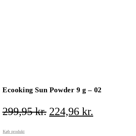
Ecooking Sun Powder 9 g – 02
Den
Den
299,95
kr.
224,96
kr.
oprindelige
aktuelle
pris
pris
Køb produkt