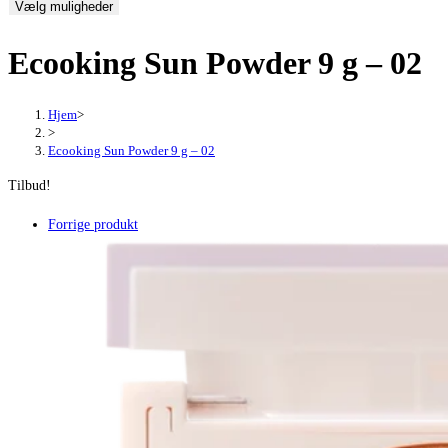
Vælg muligheder
pris
pris
var:
er:
Ecooking Sun Powder 9 g – 02
299,95 kr..
224,96 kr..
Hjem
>
>
Ecooking Sun Powder 9 g – 02
Tilbud!
Forrige produkt