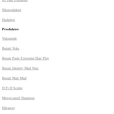
ID Hair Elements
Hårprodukter
Hudpleje
Produkter
Voksguide
Renati Voks
Renati Paste Extreeme Hair Play
Renati Identity Mud Wax
Renati Matt Mud
D:Fi D:Sculpt
Moroccanoil Shampoo
Hårspray