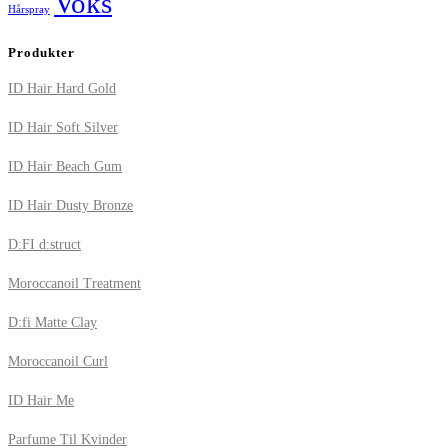
Voks
Hårspray
Produkter
ID Hair Hard Gold
ID Hair Soft Silver
ID Hair Beach Gum
ID Hair Dusty Bronze
D:FI d:struct
Moroccanoil Treatment
D:fi Matte Clay
Moroccanoil Curl
ID Hair Me
Parfume Til Kvinder