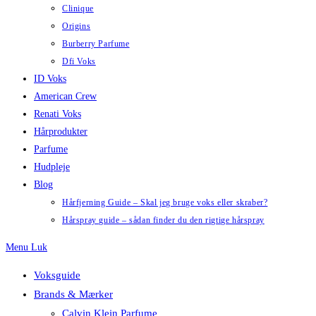
Clinique
Origins
Burberry Parfume
Dfi Voks
ID Voks
American Crew
Renati Voks
Hårprodukter
Parfume
Hudpleje
Blog
Hårfjerning Guide – Skal jeg bruge voks eller skraber?
Hårspray guide – sådan finder du den rigtige hårspray
Menu
Luk
Voksguide
Brands & Mærker
Calvin Klein Parfume