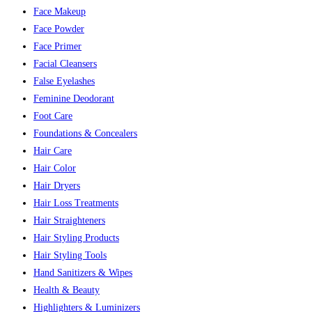
Face Makeup
Face Powder
Face Primer
Facial Cleansers
False Eyelashes
Feminine Deodorant
Foot Care
Foundations & Concealers
Hair Care
Hair Color
Hair Dryers
Hair Loss Treatments
Hair Straighteners
Hair Styling Products
Hair Styling Tools
Hand Sanitizers & Wipes
Health & Beauty
Highlighters & Luminizers