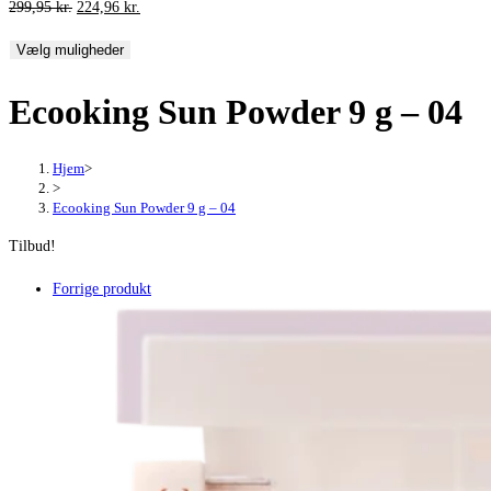
Den
Den
299,95
kr.
224,96
kr.
oprindelige
aktuelle
Vælg muligheder
pris
pris
var:
er:
Ecooking Sun Powder 9 g – 04
299,95 kr..
224,96 kr..
Hjem
>
>
Ecooking Sun Powder 9 g – 04
Tilbud!
Forrige produkt