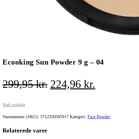
Ecooking Sun Powder 9 g – 04
Den
Den
299,95
kr.
224,96
kr.
oprindelige
aktuelle
pris
pris
Køb produkt
var:
er:
Varenummer (SKU):
5712350505917
Kategori:
Face Powder
299,95 kr..
224,96 kr.
Relaterede varer