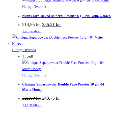
Hurtigt Overblik
Nilens Jord Baked Mineral Powder 8 g – No. 7804 Golden
Den
Den
314,95
kr.
236,21
kr.
oprindelige
aktuelle
Køb produkt
pris
pris
var:
er:
314,95 kr..
236,21 kr..
Hurtigt Overblik
Tilbud!
Hurtigt Overblik
Clinique Superpowder Double Face Powder 10 g – 04
Matte Honey
Den
Den
325,00
kr.
243,75
kr.
oprindelige
aktuelle
Køb produkt
pris
pris
var:
er: