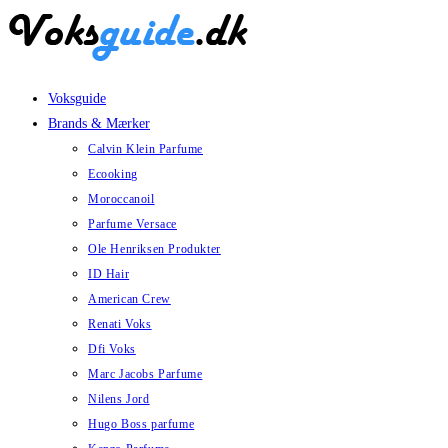
Skip
to
content
Voksguide
Brands & Mærker
Calvin Klein Parfume
Ecooking
Moroccanoil
Parfume Versace
Ole Henriksen Produkter
ID Hair
American Crew
Renati Voks
Dfi Voks
Marc Jacobs Parfume
Nilens Jord
Hugo Boss parfume