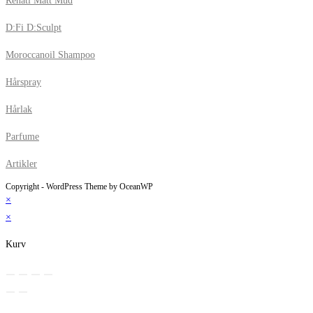
Renati Matt Mud
D:Fi D:Sculpt
Moroccanoil Shampoo
Hårspray
Hårlak
Parfume
Artikler
Copyright - WordPress Theme by OceanWP
×
×
Kurv