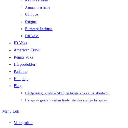
Kenzo Parfume
Armani Parfume
Clinique
Origins
Burberry Parfume
Dfi Voks
ID Voks
American Crew
Renati Voks
Hårprodukter
Parfume
Hudpleje
Blog
Hårfjerning Guide – Skal jeg bruge voks eller skraber?
Hårspray guide – sådan finder du den rigtige hårspray
Menu
Luk
Voksguide