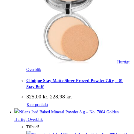
Hurtigt
Overblik
Clinique Stay-Matte Sheer Pressed Powder 7.6 g – 01
Stay Buff
Den
Den
325,00
kr.
228,98
kr.
oprindelige
aktuelle
Køb produkt
pris
pris
var:
er:
325,00 kr..
228,98 kr..
Hurtigt Overblik
Tilbud!