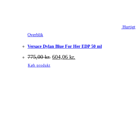
Hurtigt
Overblik
Versace Dylan Blue For Her EDP 50 ml
Den
Den
775,00
kr.
604,06
kr.
oprindelige
aktuelle
Køb produkt
pris
pris
var:
er:
775,00 kr..
604,06 kr..