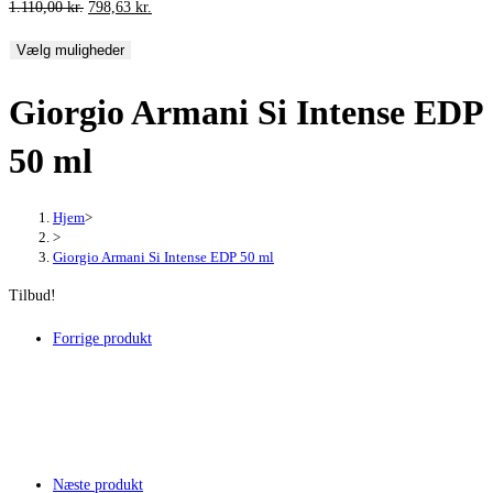
Den
Den
1.110,00
kr.
798,63
kr.
oprindelige
aktuelle
Vælg muligheder
pris
pris
var:
er:
Giorgio Armani Si Intense EDP
1.110,00 kr..
798,63 kr..
50 ml
Hjem
>
>
Giorgio Armani Si Intense EDP 50 ml
Tilbud!
Forrige produkt
Næste produkt