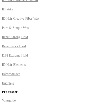
ID Hair Extreme Titanium
ID Voks
ID Hair Creative Fiber Wax
Pure & Simple Wax
Renati Strong Hold
Renati Rock Hard
D:Fi Extreme Hold
ID Hair Elements
Hårprodukter
Hudpleje
Produkter
Voksguide