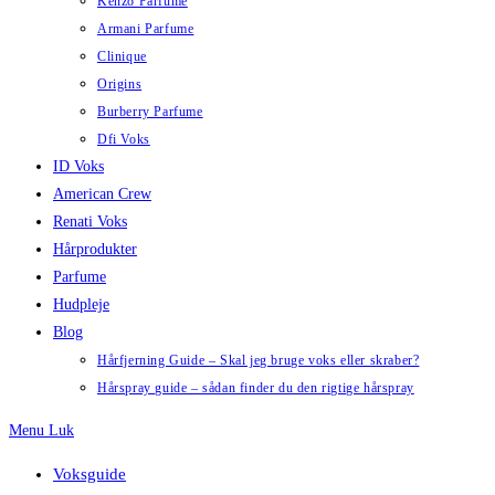
Kenzo Parfume
Armani Parfume
Clinique
Origins
Burberry Parfume
Dfi Voks
ID Voks
American Crew
Renati Voks
Hårprodukter
Parfume
Hudpleje
Blog
Hårfjerning Guide – Skal jeg bruge voks eller skraber?
Hårspray guide – sådan finder du den rigtige hårspray
Menu
Luk
Voksguide