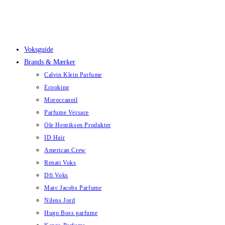
Skip
to
content
Voksguide
Brands & Mærker
Calvin Klein Parfume
Ecooking
Moroccanoil
Parfume Versace
Ole Henriksen Produkter
ID Hair
American Crew
Renati Voks
Dfi Voks
Marc Jacobs Parfume
Nilens Jord
Hugo Boss parfume