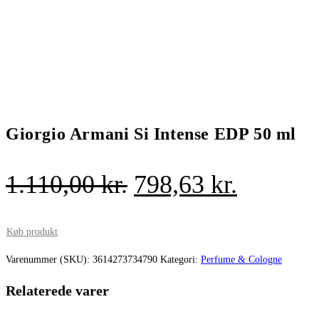
Giorgio Armani Si Intense EDP 50 ml
Den
Den
1.110,00
kr.
798,63
kr.
oprindelige
aktuelle
pris
pris
Køb produkt
var:
er:
Varenummer (SKU):
3614273734790
Kategori:
Perfume & Cologne
1.110,00 kr..
798,63 k
Relaterede varer