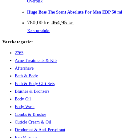
Overblik
Hugo Boss The Scent Absolute For Men EDP 50 ml
Den
Den
780,00
kr.
464,95
kr.
oprindelige
aktuelle
Køb produkt
pris
pris
var:
er:
Varekategorier
780,00 kr..
464,95 kr..
2765
Acne Treatments & Kits
Aftershave
Bath & Body
Bath & Body Gift Sets
Blushes & Bronzers
Body Oil
Body Wash
Combs & Brushes
Cuticle Cream & Oil
Deodorant & Anti-Perspirant
Eye Makeup