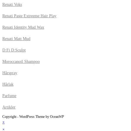
Renati Voks
Renati Paste Extreeme Hair Play
Renati Identity Mud Wax
Renati Matt Mud
D:Fi D:Sculpt
Moroccanoil Shampoo
Hårspray
Hårlak
Parfume
Artikler
Copyright - WordPress Theme by OceanWP
×
×