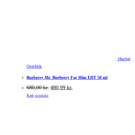
Hurtigt
Overblik
Burberry Mr. Burberry For Him EDT 50 ml
Den
Den
680,00
kr.
480,99
kr.
oprindelige
aktuelle
Køb produkt
pris
pris
var:
er:
680,00 kr..
480,99 kr..