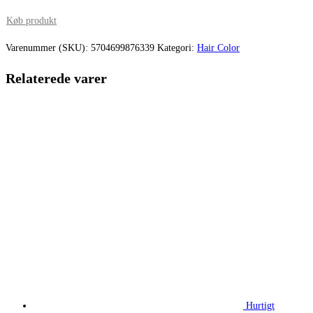
pris
pris
Køb produkt
var:
er:
Varenummer (SKU):
5704699876339
Kategori:
Hair Color
179,00 kr..
127,86 kr.
Relaterede varer
Hurtigt