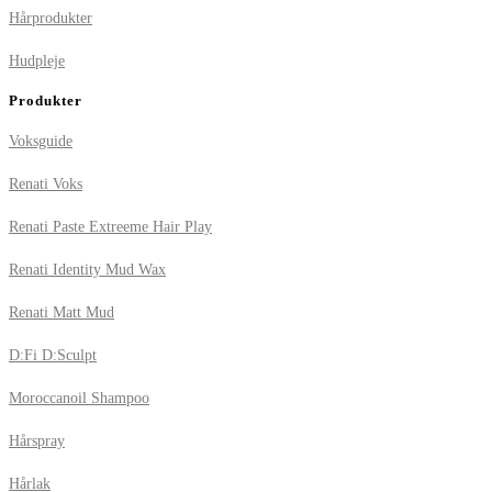
Hårprodukter
Hudpleje
Produkter
Voksguide
Renati Voks
Renati Paste Extreeme Hair Play
Renati Identity Mud Wax
Renati Matt Mud
D:Fi D:Sculpt
Moroccanoil Shampoo
Hårspray
Hårlak