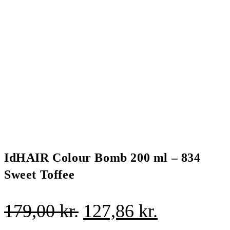
IdHAIR Colour Bomb 200 ml – 834
Sweet Toffee
Den
Den
179,00
kr.
127,86
kr.
oprindelige
aktuelle