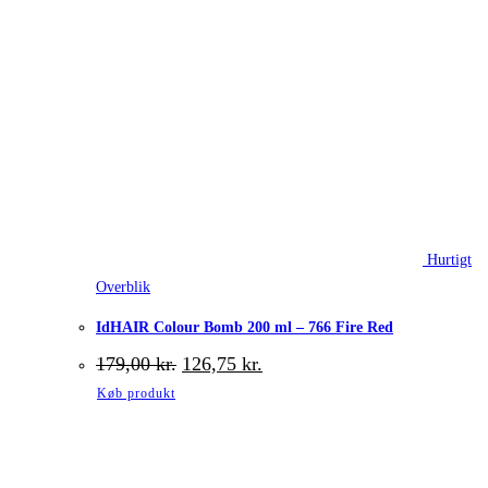
Hurtigt
Overblik
IdHAIR Colour Bomb 200 ml – 766 Fire Red
Den
Den
179,00
kr.
126,75
kr.
oprindelige
aktuelle
Køb produkt
pris
pris
var:
er:
179,00 kr..
126,75 kr..