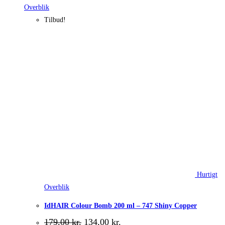
Overblik
Tilbud!
Hurtigt
Overblik
IdHAIR Colour Bomb 200 ml – 747 Shiny Copper
Den
Den
179,00
kr.
134,00
kr.