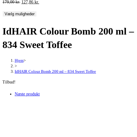
Den
Den
179,00
kr.
127,86
kr.
oprindelige
aktuelle
Vælg muligheder
pris
pris
var:
er:
IdHAIR Colour Bomb 200 ml –
179,00 kr..
127,86 kr..
834 Sweet Toffee
Hjem
>
>
IdHAIR Colour Bomb 200 ml – 834 Sweet Toffee
Tilbud!
Næste produkt