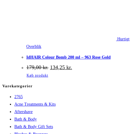
Hurtigt
Overblik
IdHAIR Colour Bomb 200 ml – 963 Rose Gold
Den
Den
179,00
kr.
134,25
kr.
oprindelige
aktuelle
Køb produkt
pris
pris
var:
er:
Varekategorier
179,00 kr..
134,25 kr..
2765
Acne Treatments & Kits
Aftershave
Bath & Body
Bath & Body Gift Sets