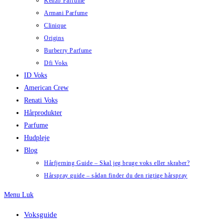
Kenzo Parfume
Armani Parfume
Clinique
Origins
Burberry Parfume
Dfi Voks
ID Voks
American Crew
Renati Voks
Hårprodukter
Parfume
Hudpleje
Blog
Hårfjerning Guide – Skal jeg bruge voks eller skraber?
Hårspray guide – sådan finder du den rigtige hårspray
Menu
Luk
Voksguide