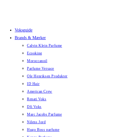
Skip
to
content
Voksguide
Brands & Mærker
Calvin Klein Parfume
Ecooking
Moroccanoil
Parfume Versace
Ole Henriksen Produkter
ID Hair
American Crew
Renati Voks
Dfi Voks
Marc Jacobs Parfume
Nilens Jord
Hugo Boss parfume