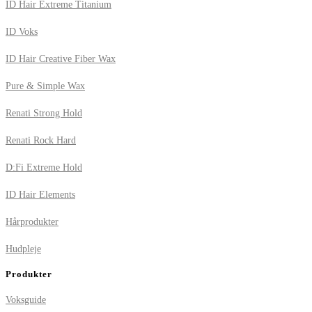
ID Hair Extreme Titanium
ID Voks
ID Hair Creative Fiber Wax
Pure & Simple Wax
Renati Strong Hold
Renati Rock Hard
D:Fi Extreme Hold
ID Hair Elements
Hårprodukter
Hudpleje
Produkter
Voksguide