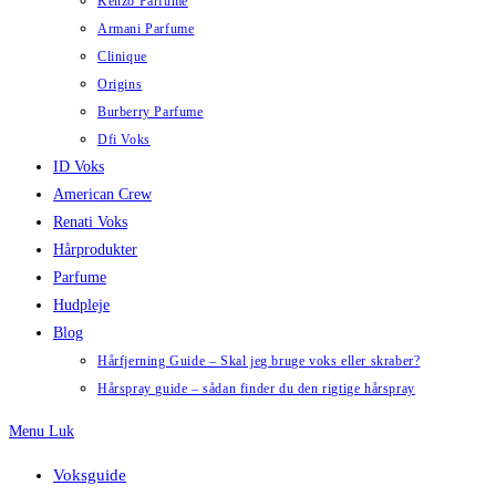
Kenzo Parfume
Armani Parfume
Clinique
Origins
Burberry Parfume
Dfi Voks
ID Voks
American Crew
Renati Voks
Hårprodukter
Parfume
Hudpleje
Blog
Hårfjerning Guide – Skal jeg bruge voks eller skraber?
Hårspray guide – sådan finder du den rigtige hårspray
Menu
Luk
Voksguide