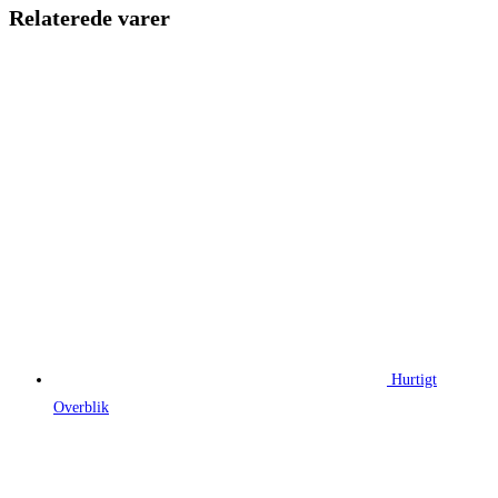
89,00 kr..
66,75 kr..
Relaterede varer
Hurtigt
Overblik