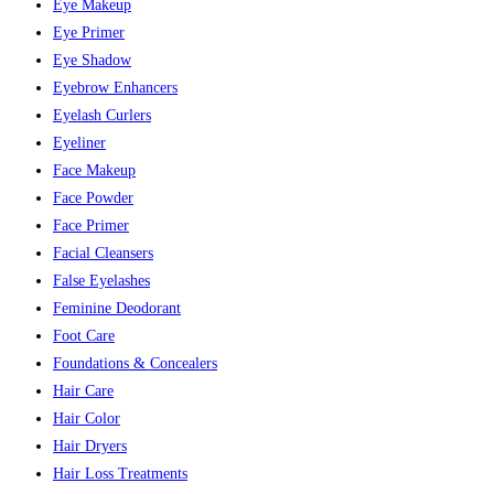
Eye Makeup
Eye Primer
Eye Shadow
Eyebrow Enhancers
Eyelash Curlers
Eyeliner
Face Makeup
Face Powder
Face Primer
Facial Cleansers
False Eyelashes
Feminine Deodorant
Foot Care
Foundations & Concealers
Hair Care
Hair Color
Hair Dryers
Hair Loss Treatments