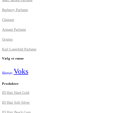
Marc Jacobs Parfume
Burberry Parfume
Clinique
Armani Parfume
Origins
Karl Lagerfeld Parfume
Vælg et emne
Voks
Hårspray
Produkter
ID Hair Hard Gold
ID Hair Soft Silver
ID Hair Beach Gum