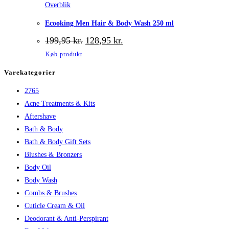
Overblik
Ecooking Men Hair & Body Wash 250 ml
Den
Den
199,95
kr.
128,95
kr.
oprindelige
aktuelle
Køb produkt
pris
pris
var:
er:
Varekategorier
199,95 kr..
128,95 kr..
2765
Acne Treatments & Kits
Aftershave
Bath & Body
Bath & Body Gift Sets
Blushes & Bronzers
Body Oil
Body Wash
Combs & Brushes
Cuticle Cream & Oil
Deodorant & Anti-Perspirant