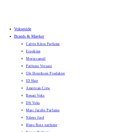
Skip
to
content
Voksguide
Brands & Mærker
Calvin Klein Parfume
Ecooking
Moroccanoil
Parfume Versace
Ole Henriksen Produkter
ID Hair
American Crew
Renati Voks
Dfi Voks
Marc Jacobs Parfume
Nilens Jord
Hugo Boss parfume