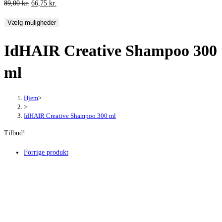
Den
Den
89,00
kr.
66,75
kr.
oprindelige
aktuelle
Vælg muligheder
pris
pris
var:
er:
IdHAIR Creative Shampoo 300
89,00 kr..
66,75 kr..
ml
Hjem
>
>
IdHAIR Creative Shampoo 300 ml
Tilbud!
Forrige produkt