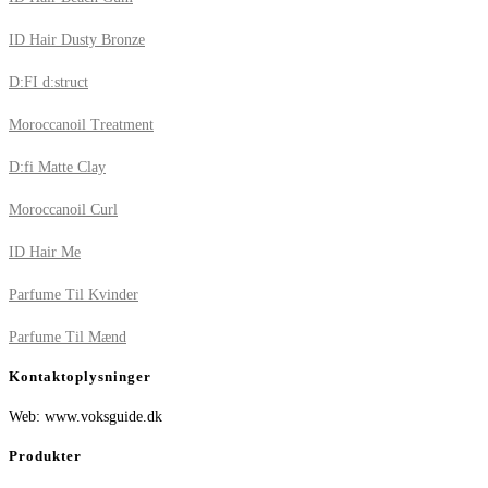
ID Hair Dusty Bronze
D:FI d:struct
Moroccanoil Treatment
D:fi Matte Clay
Moroccanoil Curl
ID Hair Me
Parfume Til Kvinder
Parfume Til Mænd
Kontaktoplysninger
Web: www.voksguide.dk
Produkter