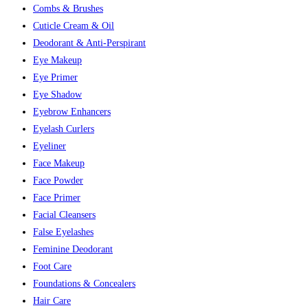
Combs & Brushes
Cuticle Cream & Oil
Deodorant & Anti-Perspirant
Eye Makeup
Eye Primer
Eye Shadow
Eyebrow Enhancers
Eyelash Curlers
Eyeliner
Face Makeup
Face Powder
Face Primer
Facial Cleansers
False Eyelashes
Feminine Deodorant
Foot Care
Foundations & Concealers
Hair Care