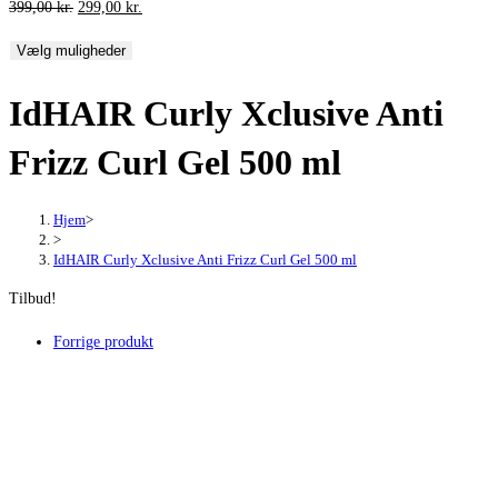
Den
Den
399,00
kr.
299,00
kr.
oprindelige
aktuelle
Vælg muligheder
pris
pris
var:
er:
IdHAIR Curly Xclusive Anti
399,00 kr..
299,00 kr..
Frizz Curl Gel 500 ml
Hjem
>
>
IdHAIR Curly Xclusive Anti Frizz Curl Gel 500 ml
Tilbud!
Forrige produkt