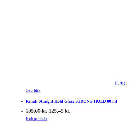
Hurtigt
Overblik
Renati Straight Hold Glaze STRONG HOLD 80 ml
Den
Den
195,00
kr.
125,45
kr.
oprindelige
aktuelle
Køb produkt
pris
pris
var:
er: