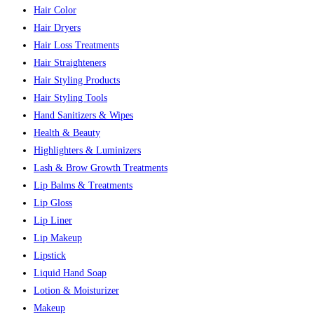
Hair Color
Hair Dryers
Hair Loss Treatments
Hair Straighteners
Hair Styling Products
Hair Styling Tools
Hand Sanitizers & Wipes
Health & Beauty
Highlighters & Luminizers
Lash & Brow Growth Treatments
Lip Balms & Treatments
Lip Gloss
Lip Liner
Lip Makeup
Lipstick
Liquid Hand Soap
Lotion & Moisturizer
Makeup