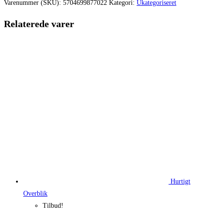
var:
er:
Varenummer (SKU):
5704699877022
Kategori:
Ukategoriseret
399,00 kr..
299,00 kr.
Relaterede varer
Hurtigt
Overblik
Tilbud!