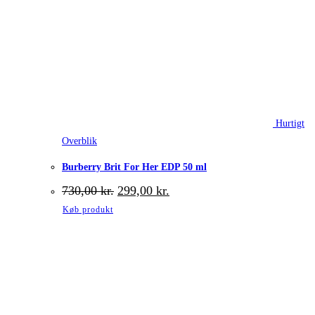
Hurtigt
Overblik
Burberry Brit For Her EDP 50 ml
Den
Den
730,00
kr.
299,00
kr.
oprindelige
aktuelle
Køb produkt
pris
pris
var:
er:
730,00 kr..
299,00 kr..