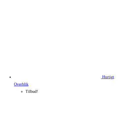
195,00 kr..
125,45 kr..
Hurtigt
Overblik
Tilbud!