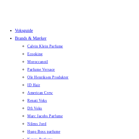
Skip
to
content
Voksguide
Brands & Mærker
Calvin Klein Parfume
Ecooking
Moroccanoil
Parfume Versace
Ole Henriksen Produkter
ID Hair
American Crew
Renati Voks
Dfi Voks
Marc Jacobs Parfume
Nilens Jord
Hugo Boss parfume