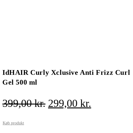
IdHAIR Curly Xclusive Anti Frizz Curl
Gel 500 ml
Den
Den
399,00
kr.
299,00
kr.
oprindelige
aktuelle
pris
pris
Køb produkt