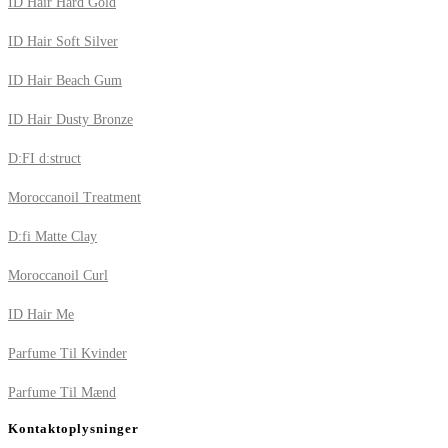
ID Hair Hard Gold
ID Hair Soft Silver
ID Hair Beach Gum
ID Hair Dusty Bronze
D:FI d:struct
Moroccanoil Treatment
D:fi Matte Clay
Moroccanoil Curl
ID Hair Me
Parfume Til Kvinder
Parfume Til Mænd
Kontaktoplysninger