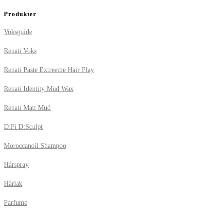
Produkter
Voksguide
Renati Voks
Renati Paste Extreeme Hair Play
Renati Identity Mud Wax
Renati Matt Mud
D:Fi D:Sculpt
Moroccanoil Shampoo
Hårspray
Hårlak
Parfume