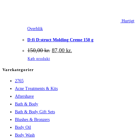
Hurtigt
Overblik
D:fi D:struct Molding Creme 150 g
Den
Den
150,00
kr.
87,00
kr.
oprindelige
aktuelle
Køb produkt
pris
pris
var:
er:
Varekategorier
150,00 kr..
87,00 kr..
2765
Acne Treatments & Kits
Aftershave
Bath & Body
Bath & Body Gift Sets
Blushes & Bronzers
Body Oil
Body Wash