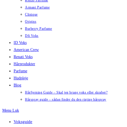
Kenzo Parfume
Armani Parfume
Clinique
Origins
Burberry Parfume
Dfi Voks
ID Voks
American Crew
Renati Voks
Hårprodukter
Parfume
Hudpleje
Blog
Hårfjerning Guide – Skal jeg bruge voks eller skraber?
Hårspray guide – sådan finder du den rigtige hårspray
Menu
Luk
Voksguide