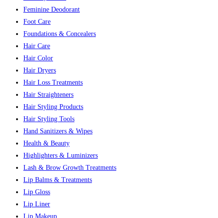
Feminine Deodorant
Foot Care
Foundations & Concealers
Hair Care
Hair Color
Hair Dryers
Hair Loss Treatments
Hair Straighteners
Hair Styling Products
Hair Styling Tools
Hand Sanitizers & Wipes
Health & Beauty
Highlighters & Luminizers
Lash & Brow Growth Treatments
Lip Balms & Treatments
Lip Gloss
Lip Liner
Lip Makeup