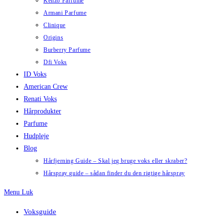
Kenzo Parfume
Armani Parfume
Clinique
Origins
Burberry Parfume
Dfi Voks
ID Voks
American Crew
Renati Voks
Hårprodukter
Parfume
Hudpleje
Blog
Hårfjerning Guide – Skal jeg bruge voks eller skraber?
Hårspray guide – sådan finder du den rigtige hårspray
Menu
Luk
Voksguide