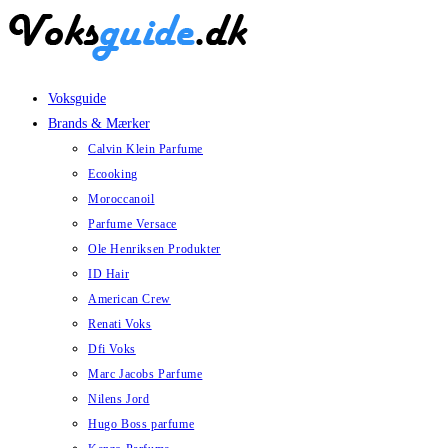
Skip
to
content
Voksguide
Brands & Mærker
Calvin Klein Parfume
Ecooking
Moroccanoil
Parfume Versace
Ole Henriksen Produkter
ID Hair
American Crew
Renati Voks
Dfi Voks
Marc Jacobs Parfume
Nilens Jord
Hugo Boss parfume