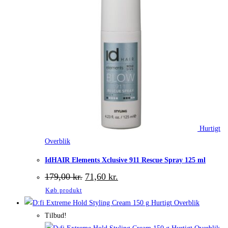
Hurtigt
Overblik
IdHAIR Elements Xclusive 911 Rescue Spray 125 ml
Den
Den
179,00
kr.
71,60
kr.
oprindelige
aktuelle
Køb produkt
pris
pris
var:
er:
Hurtigt Overblik
179,00 kr..
71,60 kr..
Tilbud!