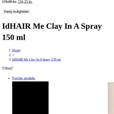
Den
Den
179,00
kr.
134,25
kr.
oprindelige
aktuelle
Vælg muligheder
pris
pris
var:
er:
IdHAIR Me Clay In A Spray
179,00 kr..
134,25 kr..
150 ml
Hjem
>
>
IdHAIR Me Clay In A Spray 150 ml
Tilbud!
Forrige produkt