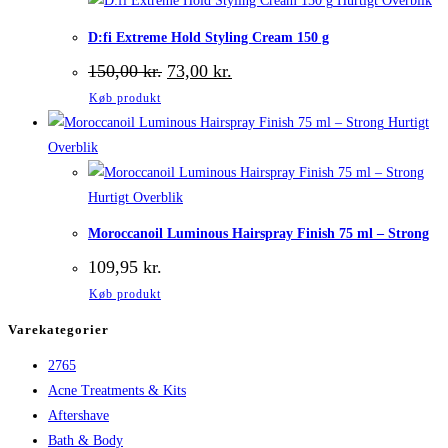
Hurtigt Overblik
D:fi Extreme Hold Styling Cream 150 g
Den
Den
150,00
kr.
73,00
kr.
oprindelige
aktuelle
Køb produkt
pris
pris
var:
er:
Hurtigt
150,00 kr..
73,00 kr..
Overblik
Hurtigt Overblik
Moroccanoil Luminous Hairspray Finish 75 ml – Strong
109,95
kr.
Køb produkt
Varekategorier
2765
Acne Treatments & Kits
Aftershave
Bath & Body