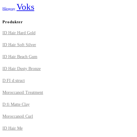
Voks
Hårspray
Produkter
ID Hair Hard Gold
ID Hair Soft Silver
ID Hair Beach Gum
ID Hair Dusty Bronze
D:FI d:struct
Moroccanoil Treatment
D:fi Matte Clay
Moroccanoil Curl
ID Hair Me