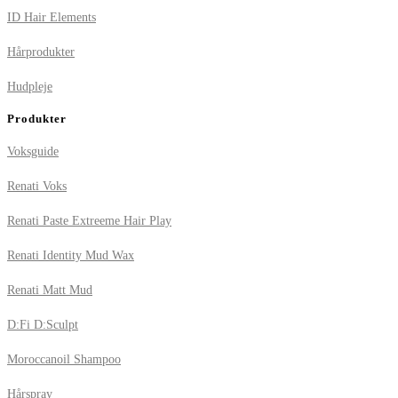
ID Hair Elements
Hårprodukter
Hudpleje
Produkter
Voksguide
Renati Voks
Renati Paste Extreeme Hair Play
Renati Identity Mud Wax
Renati Matt Mud
D:Fi D:Sculpt
Moroccanoil Shampoo
Hårspray