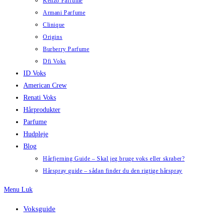
Kenzo Parfume
Armani Parfume
Clinique
Origins
Burberry Parfume
Dfi Voks
ID Voks
American Crew
Renati Voks
Hårprodukter
Parfume
Hudpleje
Blog
Hårfjerning Guide – Skal jeg bruge voks eller skraber?
Hårspray guide – sådan finder du den rigtige hårspray
Menu
Luk
Voksguide