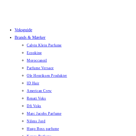
Skip
to
content
Voksguide
Brands & Mærker
Calvin Klein Parfume
Ecooking
Moroccanoil
Parfume Versace
Ole Henriksen Produkter
ID Hair
American Crew
Renati Voks
Dfi Voks
Marc Jacobs Parfume
Nilens Jord
Hugo Boss parfume