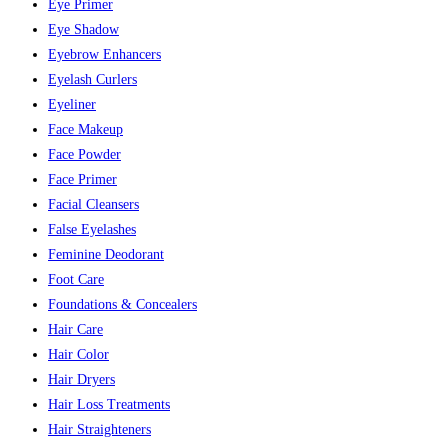
Eye Primer
Eye Shadow
Eyebrow Enhancers
Eyelash Curlers
Eyeliner
Face Makeup
Face Powder
Face Primer
Facial Cleansers
False Eyelashes
Feminine Deodorant
Foot Care
Foundations & Concealers
Hair Care
Hair Color
Hair Dryers
Hair Loss Treatments
Hair Straighteners