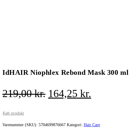
IdHAIR Niophlex Rebond Mask 300 ml
Den
Den
219,00
kr.
164,25
kr.
oprindelige
aktuelle
pris
pris
Køb produkt
var:
er:
Varenummer (SKU):
5704699876667
Kategori:
Hair Care