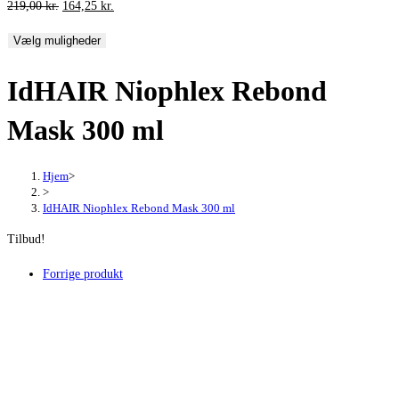
Den
Den
219,00
kr.
164,25
kr.
oprindelige
aktuelle
Vælg muligheder
pris
pris
var:
er:
IdHAIR Niophlex Rebond
219,00 kr..
164,25 kr..
Mask 300 ml
Hjem
>
>
IdHAIR Niophlex Rebond Mask 300 ml
Tilbud!
Forrige produkt