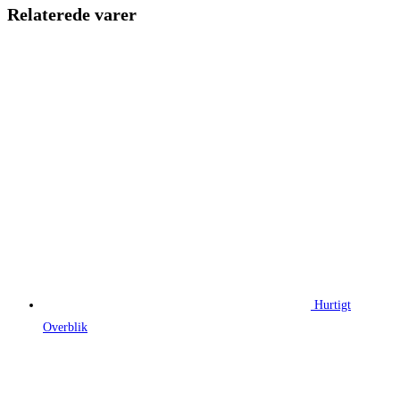
219,00 kr..
164,25 kr.
Relaterede varer
Hurtigt
Overblik