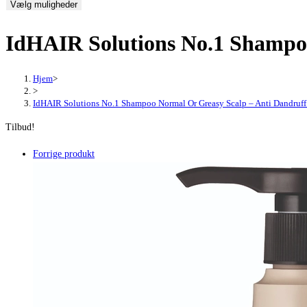
Vælg muligheder
pris
pris
var:
er:
IdHAIR Solutions No.1 Shampoo
174,00 kr..
130,50 kr..
Hjem
>
>
IdHAIR Solutions No.1 Shampoo Normal Or Greasy Scalp – Anti Dandruff
Tilbud!
Forrige produkt