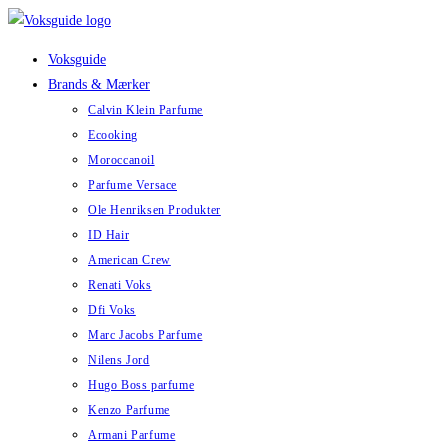
Skip
to
Voksguide
content
Brands & Mærker
Calvin Klein Parfume
Ecooking
Moroccanoil
Parfume Versace
Ole Henriksen Produkter
ID Hair
American Crew
Renati Voks
Dfi Voks
Marc Jacobs Parfume
Nilens Jord
Hugo Boss parfume
Kenzo Parfume
Armani Parfume