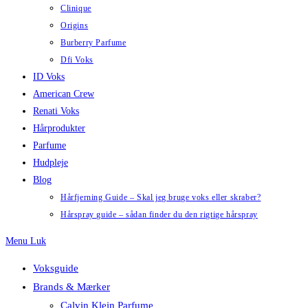
Clinique
Origins
Burberry Parfume
Dfi Voks
ID Voks
American Crew
Renati Voks
Hårprodukter
Parfume
Hudpleje
Blog
Hårfjerning Guide – Skal jeg bruge voks eller skraber?
Hårspray guide – sådan finder du den rigtige hårspray
Menu
Luk
Voksguide
Brands & Mærker
Calvin Klein Parfume