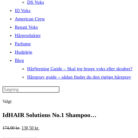
Dfi Voks
ID Voks
American Crew
Renati Voks
Hårprodukter
Parfume
Hudpleje
Blog
Hårfjerning Guide – Skal jeg bruge voks eller skraber?
Hårspray guide – sådan finder du den rigtige hårspray
Valgt:
IdHAIR Solutions No.1 Shampoo…
Den
Den
174,00
kr.
130,50
kr.
oprindelige
aktuelle