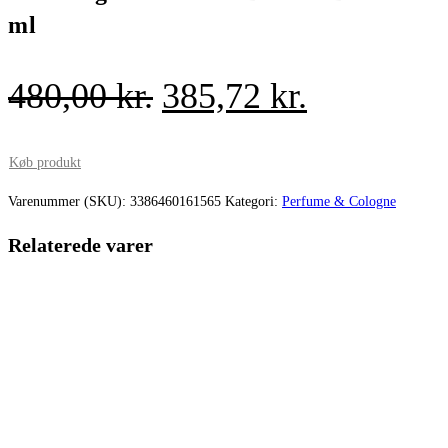
ml
Den
Den
480,00
kr.
385,72
kr.
oprindelige
aktuelle
pris
pris
Køb produkt
var:
er:
Varenummer (SKU):
3386460161565
Kategori:
Perfume & Cologne
480,00 kr..
385,72 kr.
Relaterede varer