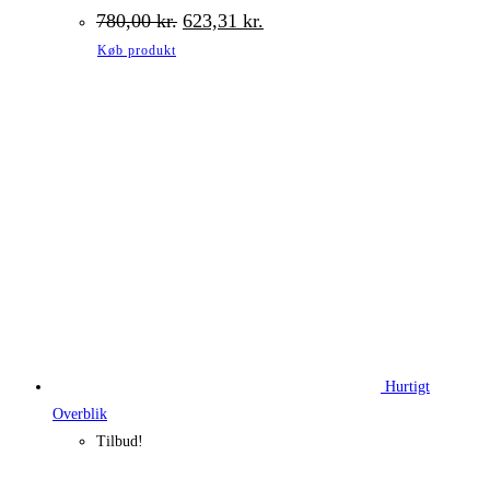
Den
Den
780,00
kr.
623,31
kr.
oprindelige
aktuelle
Køb produkt
pris
pris
var:
er:
780,00 kr..
623,31 kr..
Hurtigt
Overblik
Tilbud!