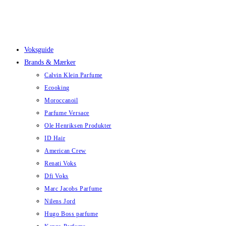
Skip
to
content
Voksguide
Brands & Mærker
Calvin Klein Parfume
Ecooking
Moroccanoil
Parfume Versace
Ole Henriksen Produkter
ID Hair
American Crew
Renati Voks
Dfi Voks
Marc Jacobs Parfume
Nilens Jord
Hugo Boss parfume