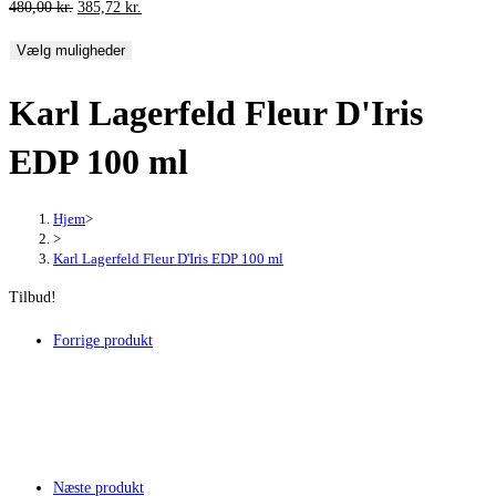
Den
Den
480,00
kr.
385,72
kr.
oprindelige
aktuelle
Vælg muligheder
pris
pris
var:
er:
Karl Lagerfeld Fleur D'Iris
480,00 kr..
385,72 kr..
EDP 100 ml
Hjem
>
>
Karl Lagerfeld Fleur D'Iris EDP 100 ml
Tilbud!
Forrige produkt
Næste produkt