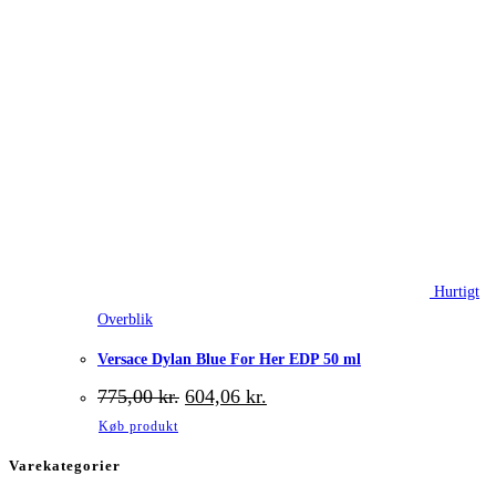
Hurtigt
Overblik
Versace Dylan Blue For Her EDP 50 ml
Den
Den
775,00
kr.
604,06
kr.
oprindelige
aktuelle
Køb produkt
pris
pris
var:
er:
Varekategorier
775,00 kr..
604,06 kr..