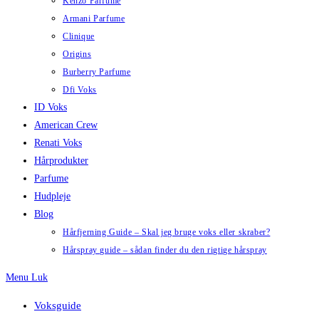
Kenzo Parfume
Armani Parfume
Clinique
Origins
Burberry Parfume
Dfi Voks
ID Voks
American Crew
Renati Voks
Hårprodukter
Parfume
Hudpleje
Blog
Hårfjerning Guide – Skal jeg bruge voks eller skraber?
Hårspray guide – sådan finder du den rigtige hårspray
Menu
Luk
Voksguide