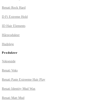
Renati Rock Hard
D:Fi Extreme Hold
ID Hair Elements
Hårprodukter
Hudpleje
Produkter
Voksguide
Renati Voks
Renati Paste Extreeme Hair Play
Renati Identity Mud Wax
Renati Matt Mud