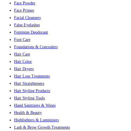
Face Powder
Face Primer
Facial Cleansers
False Eyelashes
Feminine Deodorant
Foot Care
Foundations & Concealers
Hair Care
Hair Color
Hair Dryers
Hair Loss Treatments
Hair Straighteners
Hair Styling Products
Hair Styling Tools
Hand Sanitizers & Wipes
Health & Beauty
Highlighters & Luminizers
Lash & Brow Growth Treatments