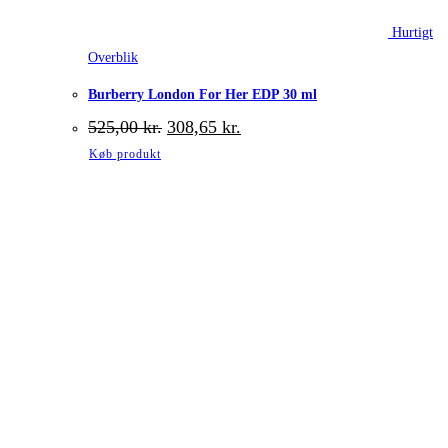
Hurtigt
Overblik
Burberry London For Her EDP 30 ml
Den
Den
525,00
kr.
308,65
kr.
oprindelige
aktuelle
Køb produkt
pris
pris
var:
er:
525,00 kr..
308,65 kr..