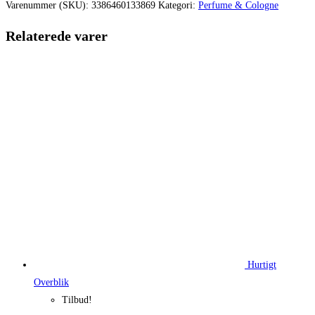
var:
er:
Varenummer (SKU):
3386460133869
Kategori:
Perfume & Cologne
480,00 kr..
405,00 kr.
Relaterede varer
Hurtigt
Overblik
Tilbud!