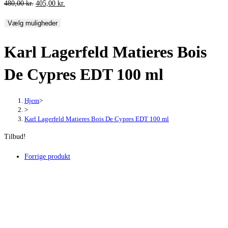
Den
Den
480,00
kr.
405,00
kr.
oprindelige
aktuelle
Vælg muligheder
pris
pris
var:
er:
Karl Lagerfeld Matieres Bois
480,00 kr..
405,00 kr..
De Cypres EDT 100 ml
Hjem
>
>
Karl Lagerfeld Matieres Bois De Cypres EDT 100 ml
Tilbud!
Forrige produkt