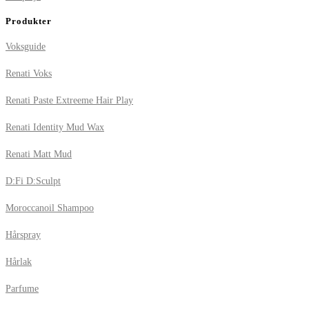
Produkter
Voksguide
Renati Voks
Renati Paste Extreeme Hair Play
Renati Identity Mud Wax
Renati Matt Mud
D:Fi D:Sculpt
Moroccanoil Shampoo
Hårspray
Hårlak
Parfume