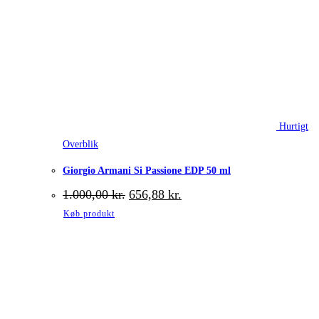
Hurtigt
Overblik
Giorgio Armani Si Passione EDP 50 ml
Den
Den
1.000,00
kr.
656,88
kr.
oprindelige
aktuelle
Køb produkt
pris
pris
var:
er:
1.000,00 kr..
656,88 kr..