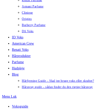
Kenzo Parfume
Armani Parfume
Clinique
Origins
Burberry Parfume
Dfi Voks
ID Voks
American Crew
Renati Voks
Hårprodukter
Parfume
Hudpleje
Blog
Hårfjerning Guide – Skal jeg bruge voks eller skraber?
Hårspray guide – sådan finder du den rigtige hårspray
Menu
Luk
Voksguide