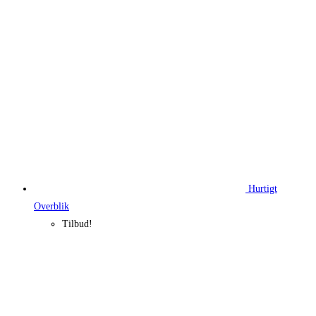
555,00 kr..
431,18 kr..
Hurtigt
Overblik
Tilbud!