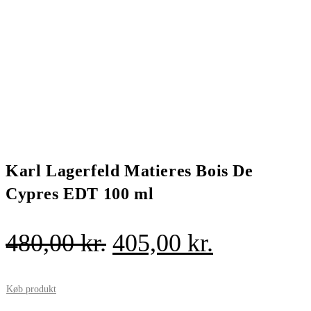
Karl Lagerfeld Matieres Bois De
Cypres EDT 100 ml
Den
Den
480,00
kr.
405,00
kr.
oprindelige
aktuelle
pris
pris
Køb produkt