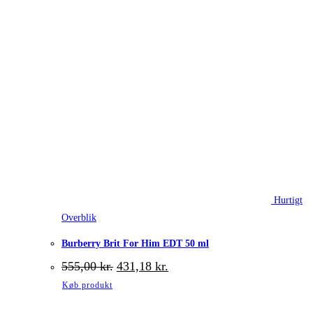
Hurtigt
Overblik
Burberry Brit For Him EDT 50 ml
Den
Den
555,00
kr.
431,18
kr.
oprindelige
aktuelle
Køb produkt
pris
pris
var:
er: