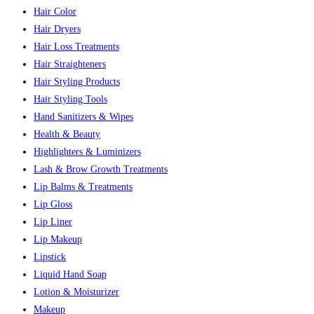
Hair Color
Hair Dryers
Hair Loss Treatments
Hair Straighteners
Hair Styling Products
Hair Styling Tools
Hand Sanitizers & Wipes
Health & Beauty
Highlighters & Luminizers
Lash & Brow Growth Treatments
Lip Balms & Treatments
Lip Gloss
Lip Liner
Lip Makeup
Lipstick
Liquid Hand Soap
Lotion & Moisturizer
Makeup