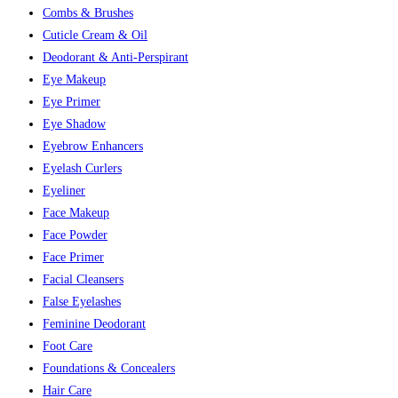
Combs & Brushes
Cuticle Cream & Oil
Deodorant & Anti-Perspirant
Eye Makeup
Eye Primer
Eye Shadow
Eyebrow Enhancers
Eyelash Curlers
Eyeliner
Face Makeup
Face Powder
Face Primer
Facial Cleansers
False Eyelashes
Feminine Deodorant
Foot Care
Foundations & Concealers
Hair Care