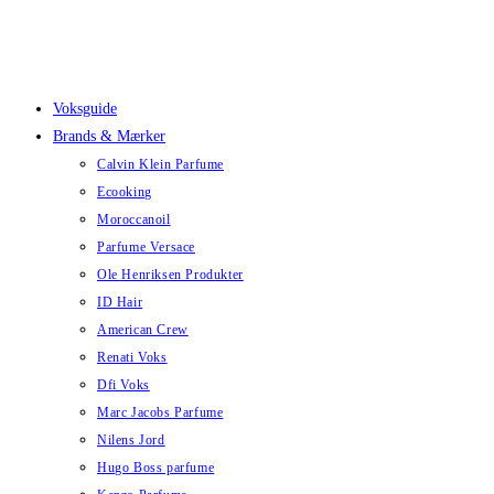
Skip
to
content
Voksguide
Brands & Mærker
Calvin Klein Parfume
Ecooking
Moroccanoil
Parfume Versace
Ole Henriksen Produkter
ID Hair
American Crew
Renati Voks
Dfi Voks
Marc Jacobs Parfume
Nilens Jord
Hugo Boss parfume