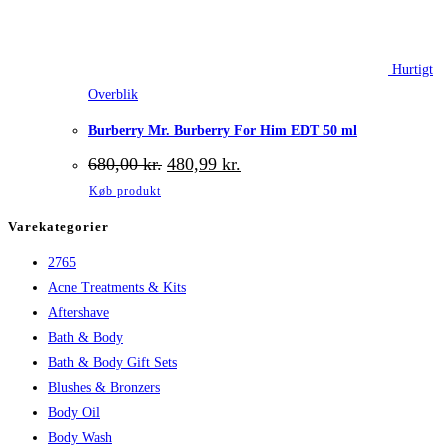
Hurtigt
Overblik
Burberry Mr. Burberry For Him EDT 50 ml
Den
Den
680,00
kr.
480,99
kr.
oprindelige
aktuelle
Køb produkt
pris
pris
var:
er:
Varekategorier
680,00 kr..
480,99 kr..
2765
Acne Treatments & Kits
Aftershave
Bath & Body
Bath & Body Gift Sets
Blushes & Bronzers
Body Oil
Body Wash