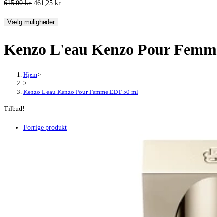
Den
Den
615,00
kr.
461,25
kr.
oprindelige
aktuelle
Vælg muligheder
pris
pris
var:
er:
Kenzo L'eau Kenzo Pour Femm
615,00 kr..
461,25 kr..
Hjem
>
>
Kenzo L'eau Kenzo Pour Femme EDT 50 ml
Tilbud!
Forrige produkt