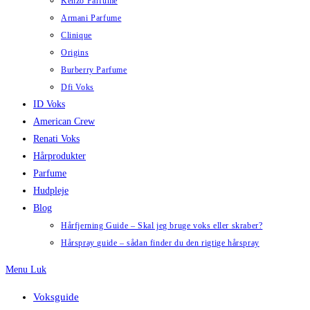
Kenzo Parfume
Armani Parfume
Clinique
Origins
Burberry Parfume
Dfi Voks
ID Voks
American Crew
Renati Voks
Hårprodukter
Parfume
Hudpleje
Blog
Hårfjerning Guide – Skal jeg bruge voks eller skraber?
Hårspray guide – sådan finder du den rigtige hårspray
Menu
Luk
Voksguide