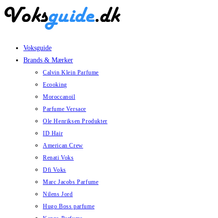
Skip
to
content
Voksguide
Brands & Mærker
Calvin Klein Parfume
Ecooking
Moroccanoil
Parfume Versace
Ole Henriksen Produkter
ID Hair
American Crew
Renati Voks
Dfi Voks
Marc Jacobs Parfume
Nilens Jord
Hugo Boss parfume