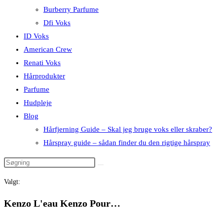
Burberry Parfume
Dfi Voks
ID Voks
American Crew
Renati Voks
Hårprodukter
Parfume
Hudpleje
Blog
Hårfjerning Guide – Skal jeg bruge voks eller skraber?
Hårspray guide – sådan finder du den rigtige hårspray
Valgt:
Kenzo L'eau Kenzo Pour…