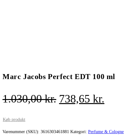
Marc Jacobs Perfect EDT 100 ml
Den
Den
1.030,00
kr.
738,65
kr.
oprindelige
aktuelle
pris
pris
Køb produkt
var:
er:
Varenummer (SKU):
3616303461881
Kategori:
Perfume & Cologne