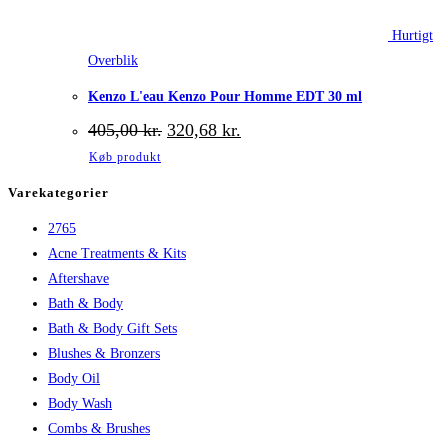
Hurtigt
Overblik
Kenzo L'eau Kenzo Pour Homme EDT 30 ml
Den
Den
405,00
kr.
320,68
kr.
oprindelige
aktuelle
Køb produkt
pris
pris
var:
er:
Varekategorier
405,00 kr..
320,68 kr..
2765
Acne Treatments & Kits
Aftershave
Bath & Body
Bath & Body Gift Sets
Blushes & Bronzers
Body Oil
Body Wash
Combs & Brushes