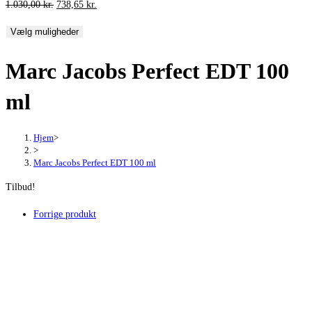
Den
Den
1.030,00
kr.
738,65
kr.
oprindelige
aktuelle
Vælg muligheder
pris
pris
var:
er:
Marc Jacobs Perfect EDT 100
1.030,00 kr..
738,65 kr..
ml
Hjem
>
>
Marc Jacobs Perfect EDT 100 ml
Tilbud!
Forrige produkt