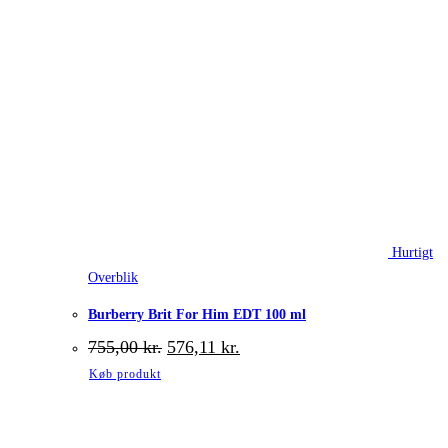
Hurtigt
Overblik
Burberry Brit For Him EDT 100 ml
Den
Den
755,00
kr.
576,11
kr.
oprindelige
aktuelle
Køb produkt
pris
pris
var:
er:
755,00 kr..
576,11 kr..