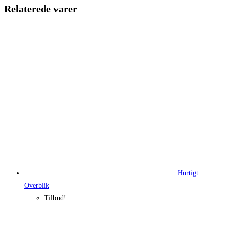
1.030,00 kr..
738,65 k
Relaterede varer
Hurtigt
Overblik
Tilbud!