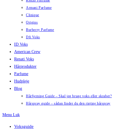
Kenzo Parfume
Armani Parfume
Clinique
Origins
Burberry Parfume
Dfi Voks
ID Voks
American Crew
Renati Voks
Hårprodukter
Parfume
Hudpleje
Blog
Hårfjerning Guide – Skal jeg bruge voks eller skraber?
Hårspray guide – sådan finder du den rigtige hårspray
Menu
Luk
Voksguide