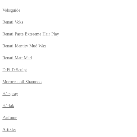
Voksguide
Renati Voks
Renati Paste Extreeme Hair Play
Renati Identity Mud Wax
Renati Matt Mud
D:Fi D:Sculpt
Moroccanoil Shampoo
Hårspray
Hårlak
Parfume
Artikler