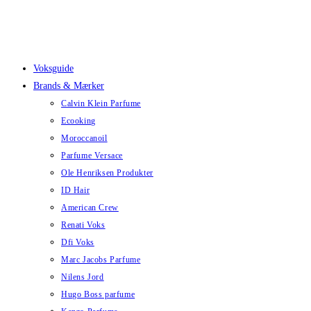
Skip
to
content
Voksguide
Brands & Mærker
Calvin Klein Parfume
Ecooking
Moroccanoil
Parfume Versace
Ole Henriksen Produkter
ID Hair
American Crew
Renati Voks
Dfi Voks
Marc Jacobs Parfume
Nilens Jord
Hugo Boss parfume