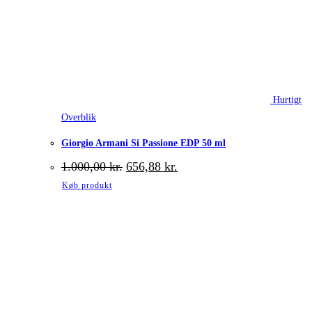
Hurtigt
Overblik
Giorgio Armani Si Passione EDP 50 ml
Den
Den
1.000,00
kr.
656,88
kr.
oprindelige
aktuelle
Køb produkt
pris
pris
var:
er:
1.000,00 kr..
656,88 kr..