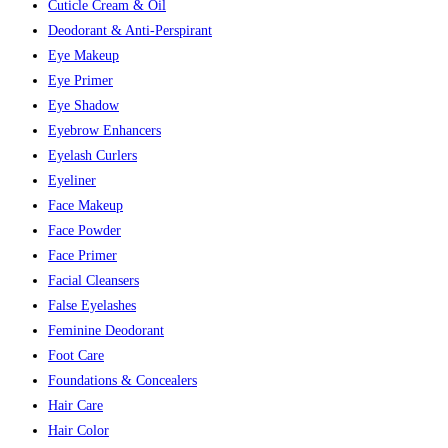
Cuticle Cream & Oil
Deodorant & Anti-Perspirant
Eye Makeup
Eye Primer
Eye Shadow
Eyebrow Enhancers
Eyelash Curlers
Eyeliner
Face Makeup
Face Powder
Face Primer
Facial Cleansers
False Eyelashes
Feminine Deodorant
Foot Care
Foundations & Concealers
Hair Care
Hair Color