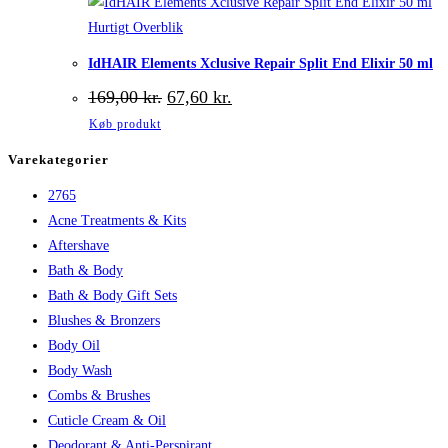
Hurtigt Overblik
IdHAIR Elements Xclusive Repair Split End Elixir 50 ml
Den
Den
169,00
kr.
67,60
kr.
oprindelige
aktuelle
Køb produkt
pris
pris
var:
er:
Varekategorier
169,00 kr..
67,60 kr..
2765
Acne Treatments & Kits
Aftershave
Bath & Body
Bath & Body Gift Sets
Blushes & Bronzers
Body Oil
Body Wash
Combs & Brushes
Cuticle Cream & Oil
Deodorant & Anti-Perspirant