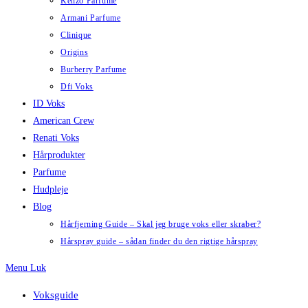
Kenzo Parfume
Armani Parfume
Clinique
Origins
Burberry Parfume
Dfi Voks
ID Voks
American Crew
Renati Voks
Hårprodukter
Parfume
Hudpleje
Blog
Hårfjerning Guide – Skal jeg bruge voks eller skraber?
Hårspray guide – sådan finder du den rigtige hårspray
Menu
Luk
Voksguide