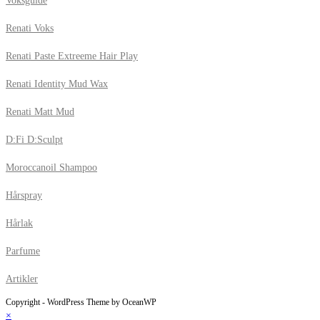
Voksguide
Renati Voks
Renati Paste Extreeme Hair Play
Renati Identity Mud Wax
Renati Matt Mud
D:Fi D:Sculpt
Moroccanoil Shampoo
Hårspray
Hårlak
Parfume
Artikler
Copyright - WordPress Theme by OceanWP
×