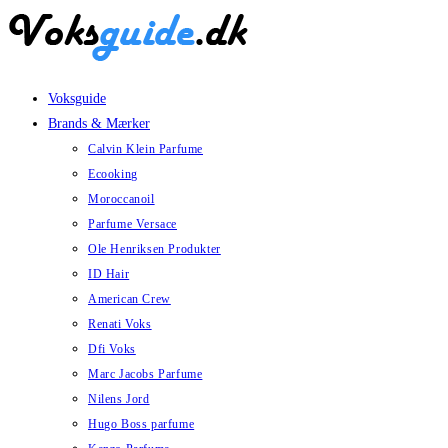
Skip
to
content
Voksguide
Brands & Mærker
Calvin Klein Parfume
Ecooking
Moroccanoil
Parfume Versace
Ole Henriksen Produkter
ID Hair
American Crew
Renati Voks
Dfi Voks
Marc Jacobs Parfume
Nilens Jord
Hugo Boss parfume