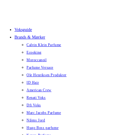
Skip
to
content
Voksguide
Brands & Mærker
Calvin Klein Parfume
Ecooking
Moroccanoil
Parfume Versace
Ole Henriksen Produkter
ID Hair
American Crew
Renati Voks
Dfi Voks
Marc Jacobs Parfume
Nilens Jord
Hugo Boss parfume