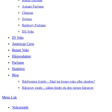
Kenzo Parfume
Armani Parfume
Clinique
Origins
Burberry Parfume
Dfi Voks
ID Voks
American Crew
Renati Voks
Hårprodukter
Parfume
Hudpleje
Blog
Hårfjerning Guide – Skal jeg bruge voks eller skraber?
Hårspray guide – sådan finder du den rigtige hårspray
Menu
Luk
Voksguide