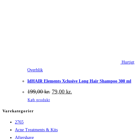
Hurtigt
Overblik
IdHAIR Elements Xclusive Long Hair Shampoo 300 ml
Den
Den
199,00
kr.
79,00
kr.
oprindelige
aktuelle
Køb produkt
pris
pris
var:
er:
Varekategorier
199,00 kr..
79,00 kr..
2765
Acne Treatments & Kits
Aftershave