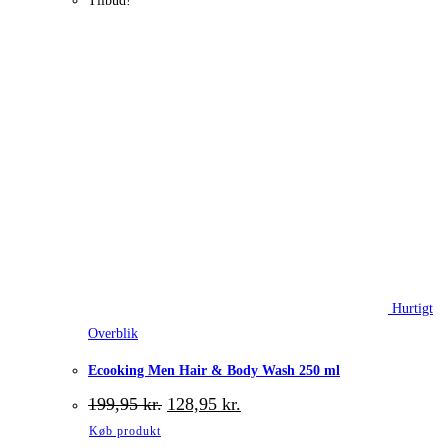
Tilbud!
Hurtigt
Overblik
Ecooking Men Hair & Body Wash 250 ml
Den
Den
199,95
kr.
128,95
kr.
oprindelige
aktuelle
Køb produkt
pris
pris