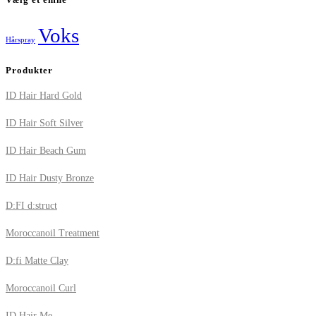
Voks
Hårspray
Produkter
ID Hair Hard Gold
ID Hair Soft Silver
ID Hair Beach Gum
ID Hair Dusty Bronze
D:FI d:struct
Moroccanoil Treatment
D:fi Matte Clay
Moroccanoil Curl
ID Hair Me