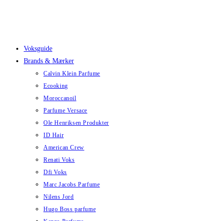
Skip
to
content
Voksguide
Brands & Mærker
Calvin Klein Parfume
Ecooking
Moroccanoil
Parfume Versace
Ole Henriksen Produkter
ID Hair
American Crew
Renati Voks
Dfi Voks
Marc Jacobs Parfume
Nilens Jord
Hugo Boss parfume