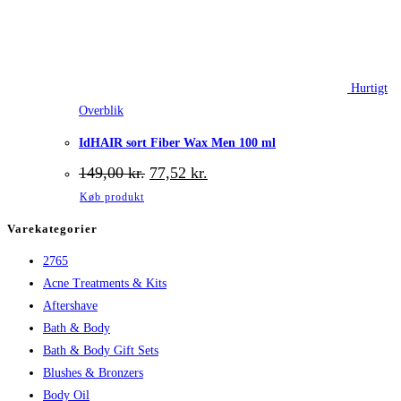
Hurtigt
Overblik
IdHAIR sort Fiber Wax Men 100 ml
Den
Den
149,00
kr.
77,52
kr.
oprindelige
aktuelle
Køb produkt
pris
pris
var:
er:
Varekategorier
149,00 kr..
77,52 kr..
2765
Acne Treatments & Kits
Aftershave
Bath & Body
Bath & Body Gift Sets
Blushes & Bronzers
Body Oil