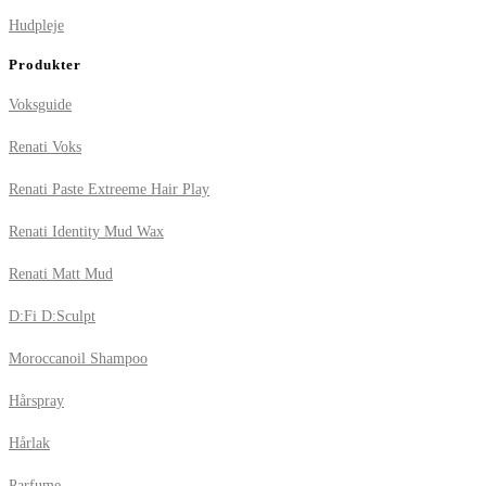
Hudpleje
Produkter
Voksguide
Renati Voks
Renati Paste Extreeme Hair Play
Renati Identity Mud Wax
Renati Matt Mud
D:Fi D:Sculpt
Moroccanoil Shampoo
Hårspray
Hårlak
Parfume