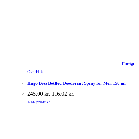
Hurtigt
Overblik
Hugo Boss Bottled Deodorant Spray for Men 150 ml
Den
Den
245,00
kr.
116,02
kr.
oprindelige
aktuelle
Køb produkt
pris
pris
var:
er:
245,00 kr..
116,02 kr..