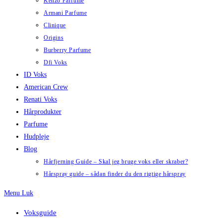
Kenzo Parfume
Armani Parfume
Clinique
Origins
Burberry Parfume
Dfi Voks
ID Voks
American Crew
Renati Voks
Hårprodukter
Parfume
Hudpleje
Blog
Hårfjerning Guide – Skal jeg bruge voks eller skraber?
Hårspray guide – sådan finder du den rigtige hårspray
Menu
Luk
Voksguide