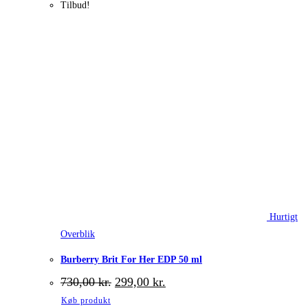
Tilbud!
Hurtigt
Overblik
Burberry Brit For Her EDP 50 ml
Den
Den
730,00
kr.
299,00
kr.
oprindelige
aktuelle
Køb produkt
pris
pris