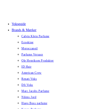
Skip
to
content
Voksguide
Brands & Mærker
Calvin Klein Parfume
Ecooking
Moroccanoil
Parfume Versace
Ole Henriksen Produkter
ID Hair
American Crew
Renati Voks
Dfi Voks
Marc Jacobs Parfume
Nilens Jord
Hugo Boss parfume