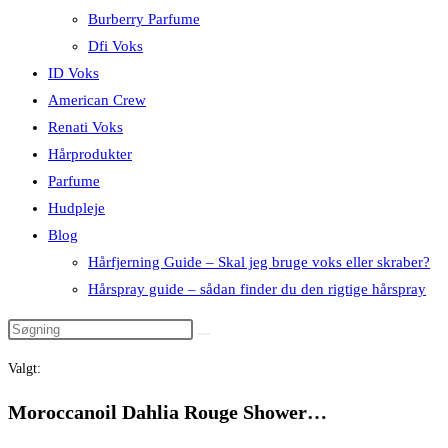
Burberry Parfume
Dfi Voks
ID Voks
American Crew
Renati Voks
Hårprodukter
Parfume
Hudpleje
Blog
Hårfjerning Guide – Skal jeg bruge voks eller skraber?
Hårspray guide – sådan finder du den rigtige hårspray
Valgt:
Moroccanoil Dahlia Rouge Shower…