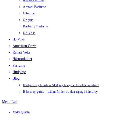
Kenzo Parfume
Armani Parfume
Clinique
Origins
Burberry Parfume
Dfi Voks
ID Voks
American Crew
Renati Voks
Hårprodukter
Parfume
Hudpleje
Blog
Hårfjerning Guide – Skal jeg bruge voks eller skraber?
Hårspray guide – sådan finder du den rigtige hårspray
Menu
Luk
Voksguide